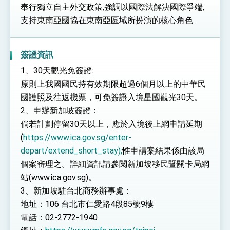
奉行獨立自主外交政策,強調以國際法解決國際爭端,
支持東南亞國協在東南亞區域所扮演的核心角色.
簽證資訊
1、30天觀光免簽證:
原則上我國國民持有效期限超過6個月以上的中華民
國護照及往返機票，可免簽證入境星國觀光30天。
2、申辦新加坡簽證：
倘若計劃停留30天以上，應於入境後上網申請延期
(
https://www.ica.gov.sg/enter-
depart/extend_short_stay);
惟申請案結果係由該局
個案審理之。詳細資訊請參閱新加坡移民暨關卡局網
站(www.ica.gov.sg)。
3、新加坡駐台北商務辦事處：
地址：106 台北市仁愛路4段85號9樓
電話：02-2772-1940