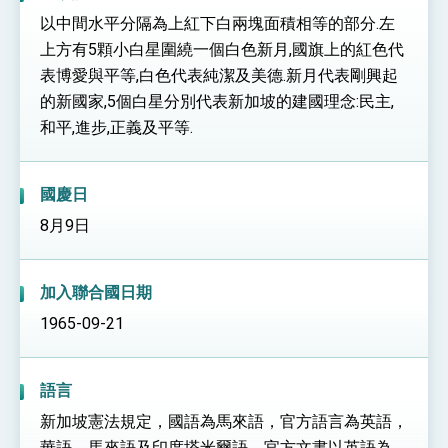
性突破 總統強調將以3大面向加速臺灣經濟轉型
以中間水平分隔為上紅下白兩塊面積相等的部分.左
升級 籲請立院全力支持並盡速通過
臺美簽署「對等貿易協定」確立對等關稅15%且不
上方有5顆小白星圍繞一個白色新月,國旗上的紅色代
疊加 我輸美2072項產品豁免對等關稅
表博愛與平等,白色代表純潔及美德.新月代表剛興起
總統接受「法新社」（AFP）專訪內容
的新國家,5個白星分別代表新加坡的建國理念:民主,
外交部長林佳龍於《外交事務》撰文指出：自由
和平,進步,正義及平等.
世界 需要台灣，團結合作方能守護繁榮
外交部長林佳龍出席《台灣光華雜誌》50週年慶
「見證蛻變，分享世界的光華」開幕式，期許數
位轉 型迎向下個50年
國慶日
總統主持「台美經濟繁榮夥伴對話」記者會 說
明臺美合作三大戰略方向 盼與民主夥伴共同引
8月9日
領 下一個世代的繁榮
外交部長林佳龍接受印尼「時代雜誌」專訪，闡
述印太安全局勢，籲深化台印尼半導體供應鏈合
作
副總統接見美參議員蓋耶哥 強調美國是臺灣重
加入聯合國日期
要合作夥伴
外交部長林佳龍午宴歡迎美國聯邦參議員蓋耶哥
1965-09-21
訪問團
外交部長林佳龍接見美國智庫「德國馬歇爾基金
會」訪問團一行，深化跨大西洋戰略夥伴關係
語言
臺美經貿談判獲階段性成果 卓揆期勉爭取時間完
成「臺美對等貿易協定」簽署
新加坡憲法規定，國語為馬來語，官方語言為英語，
卓揆：臺美關稅談判階段性結果有助臺灣取得有
華語、馬來語及印度塔米爾語。官方文書以英語為