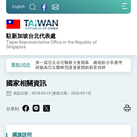
:::
English
:::
駐新加坡台北代表處
外交部重要言論
Taipei Representative Office in the Republic of
Singapore
我國政府將在美國亞利桑納州設立「駐鳳凰城辦
事處」，進一步深化台美交流合作
第一屆亞太在宅醫療大會開幕 總統盼分享臺灣
重點消息
經驗為亞太醫療照護發展開創新里程碑
外交部發布WHA文宣影片「台灣醫療點亮世界」
及「台灣智慧醫療與健康產業展」預告短片，向
國家相關資訊
世界展現台灣守護全球健康的創新能量
總統出訪史瓦帝尼返國談話 強調臺灣人有權利
走向世界 盼與理念相近國家共同維護國際秩序
張貼日期：2018-03-19 (更新日期：2026-03-10)
堅定走向世界 賴總統抵達史瓦帝尼王國進行國是
訪問
分享到
總統與五院院長新春茶敘 盼化分歧為團結、為
國家邁出合作第一步
總統農曆春節談話
國旗說明
台美貿易協議完成簽署達成6大目標、創5大歷史