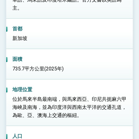
利戰略地位 全力支持「臺美對等貿易協定」簽署
主。
外交部與數位發展部攜手合作，整合台灣雄厚數
位實力，達成固邦榮邦目標
外交部長林佳龍主持第35次「參與亞太經濟合作
策略小組」跨部會會議
首都
民調顯示多數國人滿意政府外交表現，高度支持
新加坡
「總合外交」與台歐美日關係深化
總統以「韌性之島，希望之光」為題發表2026新
年談話
面積
總統主持「守護民主台灣國安行動方案」記者
會 強調以實力守護台海和平 以決心掌握國家
735.7平方公里(2025年)
命運
變局中 奮起的新臺灣 總統發表國慶演說
總統發表執政周年談話 盼面對未來挑戰 堅持
團結 迎風轉型 穩健前行
地理位置
賴總統就職演說影片
位於馬來半島最南端，與馬來西亞、印尼共扼麻六甲
海峽及南海，並為印度洋與西南太平洋的交通孔道，
總統重要談話
為歐、亞、澳海上交通的樞紐。
外交部重要言論
我國政府將在美國亞利桑納州設立「駐鳳凰城辦
人口
事處」，進一步深化台美交流合作