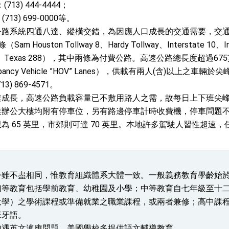
：(713) 444-4444；
：(713) 699-0000等。
公路系統四通八達、縱橫交錯，為因應人口成長的交通需要，交
 Houston Tollway 8、Hardy Tollway、Interstate 10、Int
 225、Texas 288），其中兩條為付費公路。高速公路總長度超
cupancy Vehicle ”HOV” Lanes），供載有兩人(含)以
) 869-4571。
速成長，高速公路負載容量已不敷用路人之需，故每日上下班尖
辦公大樓均附有停車位，另有路邊停車計時收費機，停車問題不大
為 65 英里，市郊則可達 70 英里。本地許多駕駛人習性超
令雖不盡相同，惟教育組織體系大體一致。一般義務教育學齡始
初等教育包括學前教育、幼稚園及小學；中等教育自七年級至十
大學）之學術課程或準備就業之職業課程，或兩者兼修；高中課
班牙語。
如遇英文適應問題，美國學校多提供語文輔導教育。