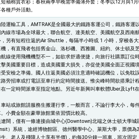
短袖棉質衣衫；春秋兩季早晚需準備薄外套；冬季以12月與1
事各種戶外活動。
總統以「韌性之島，希望之光」為題發表2026新 年談話
記者會 強調以實力守護台海和平 以決心掌握國家命運
陸運輸工具，AMTRAK是全國最大的鐵路客運公司，鐵路客運
內線市場為全球最大，聯合航空、達美航空、美國航空及西南航
說
，另有短程往返的Air Shuttle，每隔半小時或 1 小時，穿
班機，有直飛者包括舊金山、洛杉磯、西雅圖、紐約、休士頓及
 堅持團結 迎風轉型 穩健前行
航線使用飛機機型不一，如欲求舒適便捷，向旅行社購票訂位時可
攻擊美國重要目標，造成美國重大損失，亦促使美國全面正視國
接受安檢之準備。國人往返美國必須注意適時確認機位，以免耽
在路旁招車或打電話至車行約定時間接送。惟尖峰時間欲搭乘計
在一定時間派車至指定地點。另近年新興叫車軟體Uber及Lyf
凰城辦事處」，進一步深化台美交流合作
車站或旅館請服務生搬運行李，一般而言，不論行李大小，每件
車。小費金額在豪華旅館業依習慣比較高。
闊，僅有一條連接由城中心(Downtown)北端之休士頓大學城區部至Re
ail Transit）系統，途經博物館區、德州醫學中心、萊斯大學，票
生、老人及殘障人士享有半價)，約每30分鐘一班車，班次固