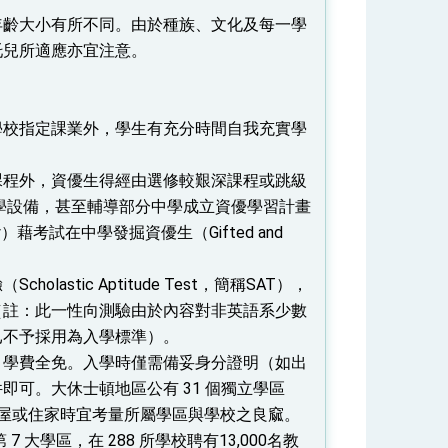
年齡大小有所不同。由於種族、文化及每一學
托兒所適應亦宜注意。
學校指定課業外，學生有充分時間自我充實學
課程外，資優生得經由選修較艱深課程或跳級
學設備，甚至輔導部分中學成立資優學習計畫
sity）藉考試在中學發掘資優生（Gifted and
tic Aptitude Test，簡稱SAT），
（註：此一性向測驗由於內容對非英語系少數
已不予採用為入學標準）。
，學費全免。入學時僅需備妥身分證明（如出
可。大休士頓地區公有 31 個獨立學區
立，故選擇租屋或住家時宜考量所屬學區與學校之良窳。
全美第 7 大學區，在 288 所學校聘有13,000名教