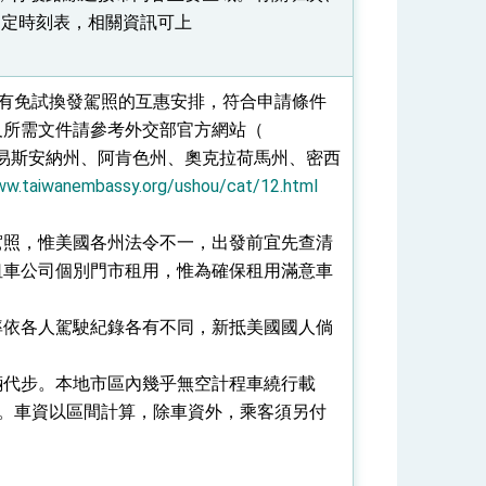
有固定時刻表，相關資訊可上
均有免試換發駕照的互惠安排，符合申請條件
及所需文件請參考外交部官方網站（
易斯安納州、阿肯色州、奧克拉荷馬州、密西
ww.taiwanembassy.org/ushou/cat/12.html
駕照，惟美國各州法令不一，出發前宜先查清
租車公司個別門市租用，惟為確保租用滿意車
率依各人駕駛紀錄各有不同，新抵美國國人倘
輛代步。本地市區內幾乎無空計程車繞行載
務。車資以區間計算，除車資外，乘客須另付