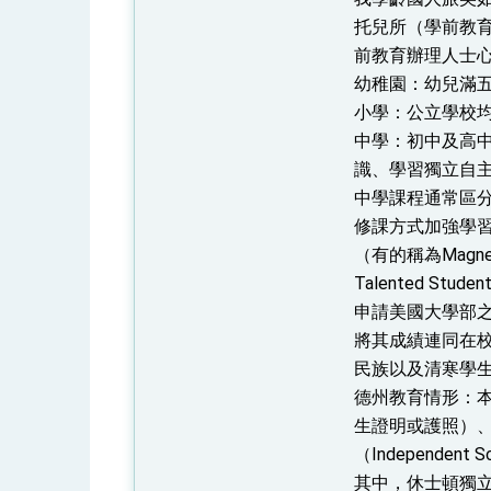
托兒所（學前教
前教育辦理人士
幼稚園：幼兒滿
小學：公立學校
中學：初中及高
識、學習獨立自
中學課程通常區
修課方式加強學
（有的稱為Magnet
Talented S
申請美國大學部之入
將其成績連同在
民族以及清寒學
德州教育情形：
生證明或護照）、
（Independe
其中，休士頓獨立學區（H