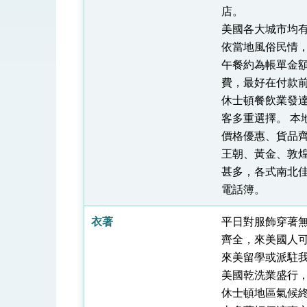
總統接受「法新社」（AFP）專訪內容
店。
美國各大城市均
外交部長林佳龍於《外交事務》撰文指出
依當地風俗民情
午餐約為帳單金額
費，最好在付款
總統主持「台美經濟繁榮夥伴對話」記者
休士頓餐飲業發
外交部長林佳龍接受印尼「時代雜誌」專
客多重選擇。 本地由
價格優惠、貨品
外交部長林佳龍午宴歡迎美國聯邦參議員
王朝、黃金、敦
外交部長林佳龍接見美國智庫「德國馬歇
甚多，各式南北
電話簿。
臺美經貿談判獲階段性成果 卓揆期勉爭取
衣著
平日對服飾穿著
卓揆：臺美關稅談判階段性結果有助臺灣
齊全，來美國人
外交部與數位發展部攜手合作，整合台灣
來美留學或派駐
美國乾洗業盛行
外交部長林佳龍主持第35次「參與亞太經
休士頓地區氣候
民調顯示多數國人滿意政府外交表現，高