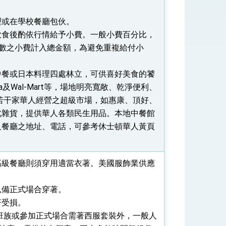
理或在學校餐廳包伙。
飲食後酌依行情給予小費。一般小費百分比，
式，期許數位轉 型迎向下個50年
成數之小費計入總金額，為避免重複給付小
繁榮
中餐或日本料理四處林立，可供喜好美食的饕
sta及Wal-Mart等，場地明亮寬敞、乾淨便利、
若干家華人經營之超級市場，如惠康、頂好、
北雜貨，提供華人各類民生用品。本地中餐館
及餐廳之地址、電話，可參考休士頓華人黃頁
高級餐廳則須穿用適當衣著。美國服飾業供應
以備正式場合穿著。
著受損。
班族或參加正式場合需著西服套裝外，一般人