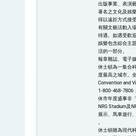
出版事業、表演
著名之文化及娛
得以遠距方式接
有關文藝活動入
待遇。如遇受歡
娛樂包含綜合主
活的一部分。
報章雜誌、電子
休士頓為一集合
度最高之城市。全市
Convention and
1-800-468-78
休市年度盛事非「休士
NRG Stadi
展示、馬車遊行
。
休士頓雖為現代