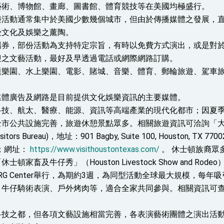
藝術、博物館、畫廊、圖書館、體育競技等在美國均極盛行。
樂活動通常集中於美國少數幾個城市，但由於傳播媒體之發展，
受文化及娛樂之薰陶。
場券，部份活動為支持特定宗旨，有時以免費方式演出，或是對
迎之文藝活動，最好及早透過電話或網際網路訂購。
題樂園、水上樂園、電影、賭城、音樂、體育、郵輪旅遊、駕車
媒體廣告及網路是目前提供文化娛樂資訊的主要媒體。
科技、航太、醫療、能源、資訊等高端產業的現代化都市；因夏
公共設施完善，旅遊休憩景點眾多。相關旅遊資訊可洽詢「大休士頓會議
 Visitors Bureau)，地址：901 Bagby, Suite 100, Houston, 
06；網址：
https://www.visithoustontexas.com/
。 休士頓族裔眾
頓家畜及牛仔秀」（Houston Livestock Show and Ro
um及NRG Center舉行，為期約3週，為同型活動全球最大規模
、牛仔騎術表演、戶外烤肉等，適合全家共同參與。相關資訊可
科技之都，但各項文藝設施相當完善，各表演藝術團體之演出活