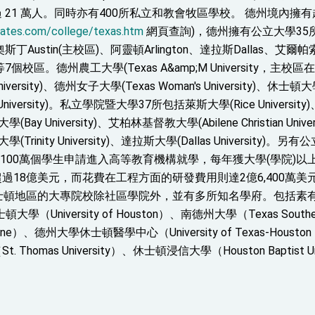
 21 萬人。同時亦有400所私立和教會牧區學校。 德州境內擁有
tates.com/college/texas.htm
網頁查詢)，德州擁有公立大學35所，
奧斯丁Austin(主校區)、阿靈頓Arlington、達拉斯Dallas、艾爾帕索E
7個校區。德州農工大學(Texas A&amp;M University，主校區在
 University)、德州女子大學(Texas Woman's University)、休士頓
rn University)。私立學院暨大學37所包括萊斯大學(Rice University
大學(Bay University)、艾柏林基督教大學(Abilene Christian Univ
三一大學(Trinity University)、達拉斯大學(Dallas Unive
過100萬個學生申請進入高等教育機構就學，每年獲大學(學院)
過18億美元，而花費在工程方面的研發費用則達2億6,400萬
休士頓地區的大專院校除社區學院外，並有多所知名學府。包括素有
休士頓大學（University of Houston）、南德州大學（Texas Southe
edicine）、德州大學休士頓醫學中心（University of Texas-Housto
 Thomas University）、休士頓浸信大學（Houston Bapti