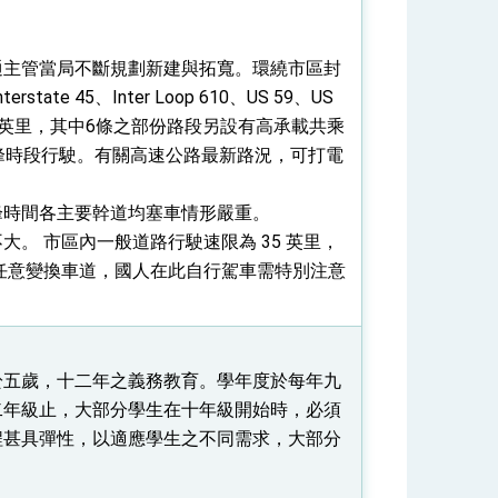
通主管當局不斷規劃新建與拓寬。環繞市區封
erstate 45、Inter Loop 610、US 59、US
過675英里，其中6條之部份路段另設有高承載共乘
上之車輛於尖峰時段行駛。有關高速公路最新路況，可打電
峰時間各主要幹道均塞車情形嚴重。
。 市區內一般道路行駛速限為 35 英里，
速，任意變換車道，國人在此自行駕車需特別注意
於五歲，十二年之義務教育。學年度於每年九
二年級止，大部分學生在十年級開始時，必須
程甚具彈性，以適應學生之不同需求，大部分