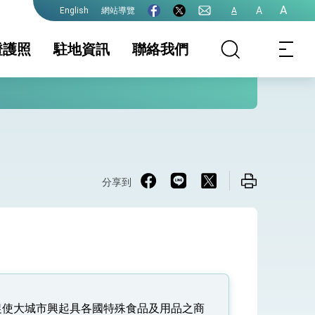
A
A
網站導覽
A
English
證護照
駐地資訊
聯絡我們
務時間(含年度國
證及入境須知
重要公告
駐地基本資料
護照
生活資訊
護全球健康的創新能量
假日一覽表)
保及性平諮詢機
行事曆
證
文件證明
其他申辦事項
請表格下載
分享到
院全力支持並盡速通過
促使大城市興起具各國特殊食品及用品之商