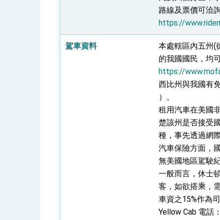
路線及票價可洽詢市
https://www.ride
駕車資料
本處轄區內五州(
的我國國民，均
https://www.mofa
西比州與我國有
）。
租用汽車在美國
楚該州是否接受
種，事先透過網
汽車保險方面，
無美國地區駕駛
一般而言，休士
客，如欲搭乘，需
車資之15%作為
Yellow Cab 電話：