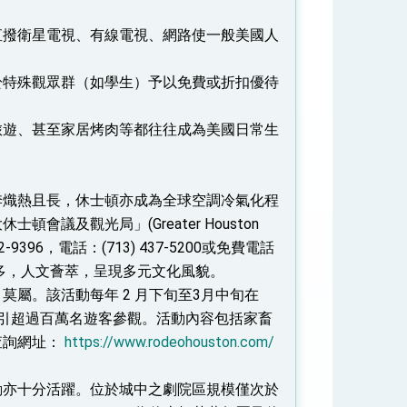
直撥衛星電視、有線電視、網路使一般美國人
於特殊觀眾群（如學生）予以免費或折扣優待
旅遊、甚至家居烤肉等都往往成為美國日常生
季熾熱且長，休士頓亦成為全球空調冷氣化程
及觀光局」(Greater Houston
TX 77002-9396，電話：(713) 437-5200或免費電話
多，人文薈萃，呈現多元文化風貌。
deo）莫屬。該活動每年 2 月下旬至3月中旬在
，每年吸引超過百萬名遊客參觀。活動內容包括家畜
查詢網址：
https://www.rodeohouston.com/
動亦十分活躍。位於城中之劇院區規模僅次於