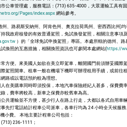
公車管理處，服務電話：(713) 635-4000，大眾運輸工具
metro.org/Pages/index.aspx
網站參考。
德州、路易斯安納州、阿肯色州、奧克拉荷馬州、密西西比州)
可持我政府核發的有效普通駕照，免試換發駕照，相關注意事項
.gov.tw
）的「全球免試申換駕照」專區。本處所轄的德州、路
免試換照的互惠措施，相關換照資訊也可參閱本處網站(
https://w
非常方便。來美國人如欲在美立即駕車，離開國門前須辦妥國際
國際駕照開車。租車一般在機場下機即可辦理租用手續，或前往
際網路或以電話預約較為理想。
國人在美購車同時即須投保，本地汽車保險經紀人甚多，保費費
紀錄，費率將較高，新車之保費亦較舊車為高。
頓公共運輸並不方便，甚少行人在路上行走，大都以各式自用車
事先打電話給計程車公司派車，各車行均為 24 小時全天候服
司機小費。 本地主要計程車公司包括：
(713) 236-1111；