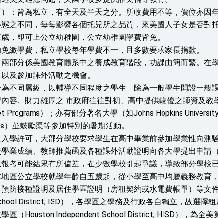
育）：皆為私立，有全天及半天之分。所收費用不等，價位亦因
心態之不同，每每影響各個托兒所之品質，來美國人子女是否對
五歲，即可上公立幼稚園，公立幼稚園學費皆免。
均免繳學費，私立學校每年學費不一，且多數要求家長捐款。
中兩部分係美國教育體系中之養成教育階段，功課由簡而繁。在
主以及參加課外活動之機會。
分為不同層級，以輔導不同程度之學生。除為一般學生開設一般
習內容。財力雄厚之 市政府往往對初、高中提供較優之師資及教
 Programs）；亦有部分著名大學（如Johns Hopkins Univer
tudents）並鼓勵渠等參加特別的暑期活動。
學許可，大部分學校要求學生在高中畢業前參加學業性向測驗（Scholas
校學業成績、教師推薦函及各種課外活動證明向各大學提出申請
生報考可能結果有所偏差，在少數學校引起爭議，導致部分學校
本地區公立學校就學年齡自五歲起，從小學至高中均屬義務教育
預防接種證明及居住學區證明（房租契約或水電費帳單）等文件即
nt School District, ISD），各學區之學務及行政各自獨
ouston Independent School District, HISD），為