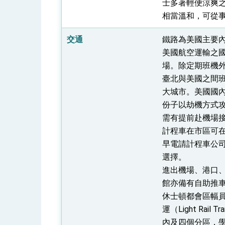
士多著輕便涼爽之
相當溫和，可從
總統主持「守護民主台灣國安行動方案」
交通
鐵路為美國主要內
美國航空運輸之國
變局中 奮起的新臺灣 總統發表國慶演
場。除定期班機外
臺北與美國之間
總統發表執政周年談話 盼面對未來挑戰
大城市。美國國內
賴總統就職演說影片
份子以劫機方式
需有提前赴機場
總統重要談話
計程車在市區可
外交部重要言論
早電請計程車公司
選擇。
我國政府將在美國亞利桑納州設立「駐鳳
進出機場、港口、
館亦備有自助推
休士頓都會區幅員遼
運（Light R
內及四個分區，學