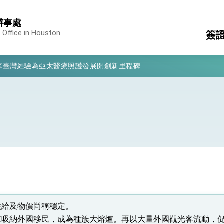
辦事處
 Office in Houston
簽
凰城辦事處」，進一步深化台美交流合作
享臺灣經驗為亞太醫療照護發展開創新里程碑
服
簽
亮世界」及「台灣智慧醫療與健康產業展」預告短片，向世界展現台灣守
定
消
簽
構
有權利走向世界 盼與理念相近國家共同維護國際秩序
申
行國是訪問
結、為國家邁出合作第一步
大歷史性突破 總統強調將以3大面向加速臺灣經濟轉型升級 籲請立
供給及物價尚稱穩定。
%且不疊加 我輸美2072項產品豁免對等關稅
來吸納外國移民，成為種族大熔爐。再以大量外國觀光客流動，