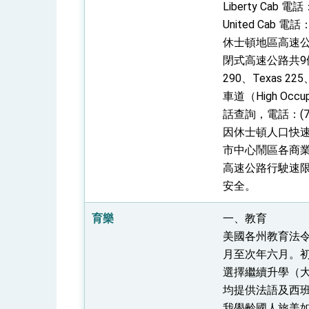
Liberty Cab 電話
United Cab 電話
休士頓地區高速
閉式高速公路共9條（Sam
290、Texas
車道（High Oc
話查詢，電話：(713
因休士頓人口快
市中心鬧區各商業
高速公路行駛速限
安全。
育樂
一、教育
美國各州教育法
月至次年六月。
選擇繼續升學（
均提供法語及西
我學齡國人旅美