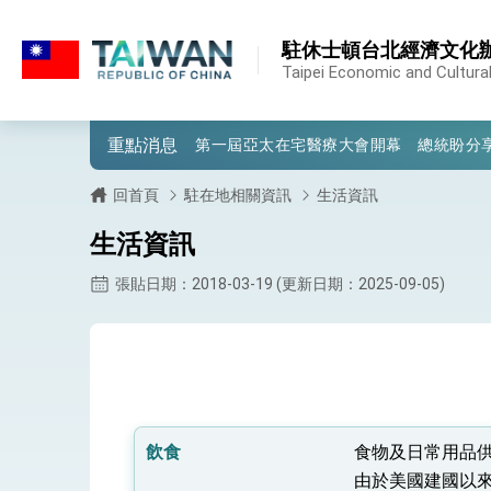
:::
:::
駐休士頓台北經濟文化
外交部重要言論
Taipei Economic and Cultural
我國政府將在美國亞利桑納州設立「駐鳳
重點消息
第一屆亞太在宅醫療大會開幕 總統盼分
外交部發布WHA文宣影片「台灣醫療點
回首頁
駐在地相關資訊
生活資訊
總統出訪史瓦帝尼返國談話 強調臺灣人
生活資訊
堅定走向世界 賴總統抵達史瓦帝尼王國進
張貼日期：2018-03-19 (更新日期：2025-09-05)
總統與五院院長新春茶敘 盼化分歧為團
總統農曆春節談話
台美貿易協議完成簽署達成6大目標、創5
飲食
食物及日常用品
臺美簽署「對等貿易協定」確立對等關稅15
由於美國建國以