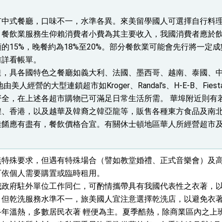
有中式餐廳，口味不一，水準各異。來美留學國人可選擇自行料
：自由世界 需要台灣，團結合作方能守護繁榮
，餐飲業服務生仰賴消費者小費為其主要收入，我國消費者應於
外交部長林佳龍出席《台灣光華雜誌》50週年慶「見證蛻變，分享世界的光華」開幕
的15%，晚餐約為18%至20%。部分餐飲業可能會先行將一定
前詳看帳單。
會 說明臺美合作三大戰略方向 盼與民主夥伴共同引領 下一個世代的
達，具各國特色之餐廳如義大利、法國、墨西哥、越南、泰國、
訪，闡述印太安全局勢，籲深化台印尼半導體供應鏈合作
美人經營的大型連鎖超市如Kroger、Randal’s、H-E-B、Fie
齊全，在上述各超市購物已可滿足日常生活所需。 華埠附近則有
蓋耶哥訪問團
煌、香港，以及越華及韓裔之韓亞龍等，販售各種東方食品及南
爾基金會」訪問團一行，深化跨大西洋戰略夥伴關係
佳餚應有盡有，餐飲價格合宜。有關休士頓地區華人所經營超市
時間完成「臺美對等貿易協定」簽署
無特殊要求，但遇有特殊場合（譬如教堂婚禮、正式音樂會）及
取得有利戰略地位 全力支持「臺美對等貿易協定」簽署
可依個人需要購置或臨時租用。
雄厚數位實力，達成固邦榮邦目標
我政府駐外單位工作同仁，可酌情攜帶具有我國代表性之衣著，
，但乾洗服務水準不一，旅美國人宜注意選擇乾洗店，以避免衣
濟合作策略小組」跨部會會議
終年溫熱，多數居民衣著 輕便為主。夏季酷熱，除商業區內之上
度支持「總合外交」與台歐美日關係深化