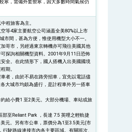
月較寒，需備外套禦寒，因大多數時間氣候仍
以中程旅客為主。
空等4家主要航空公司涵蓋全美80%以上市
梭各大城市間，甚為方便，惟使用機型大小不一。
芝加哥市，另經過東京轉機亦可飛往美國其他
探詢相關機型資料。2001年9月11日恐怖
境安全。在此情形下，國人搭機入出美國國境
誤程期。
程車者，由於不易在路旁招車，宜先以電話儘
t在各大城市均頗為盛行，是計程車外另一搭車
約給小費1 至2美元。大部分機場、車站或旅
liant Park ，長達 7.5 英哩之輕軌捷
價為2美元。另有市公車，票價分為1至3.5美元(市
定，行駛路線連接市內各主要區域。有關班次、