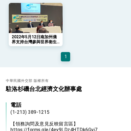
會 強調以實力守護台海和平 以決心掌握國家
命運
變局中 奮起的新臺灣 總統發表國慶演說
總統發表執政周年談話 盼面對未來挑戰 堅持
團結 迎風轉型 穩健前行
賴總統就職演說影片
2022年5月12日南加州僑
界支持台灣參與世界衛生
總統重要談話
大會(WHA)記者會
1
外交部重要言論
我國政府將在美國亞利桑納州設立「駐鳳凰城辦
事處」，進一步深化台美交流合作
中華民國外交部 版權所有
駐洛杉磯台北經濟文化辦事處
電話
(1-213) 389-1215
【領務詢問及意見反映留言區】
https://forms.gle/4ey9LDz4HTDk6Gvj7