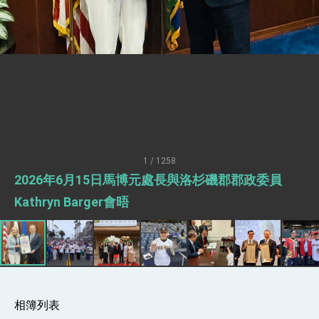
「見證蛻變，分享世界的光華」開幕式，期許數
位轉 型迎向下個50年
總統主持「台美經濟繁榮夥伴對話」記者會 說
明臺美合作三大戰略方向 盼與民主夥伴共同引
領 下一個世代的繁榮
外交部長林佳龍接受印尼「時代雜誌」專訪，闡
述印太安全局勢，籲深化台印尼半導體供應鏈合
作
外交部長林佳龍午宴歡迎美國聯邦參議員蓋耶哥
訪問團
外交部長林佳龍接見美國智庫「德國馬歇爾基金
會」訪問團一行，深化跨大西洋戰略夥伴關係
臺美經貿談判獲階段性成果 卓揆期勉爭取時間完
成「臺美對等貿易協定」簽署
1 / 1258
卓揆：臺美關稅談判階段性結果有助臺灣取得有
2026年6月15日馬博元處長與洛杉磯郡郡政委員
利戰略地位 全力支持「臺美對等貿易協定」簽署
外交部與數位發展部攜手合作，整合台灣雄厚數
Kathryn Barger會晤
位實力，達成固邦榮邦目標
外交部長林佳龍主持第35次「參與亞太經濟合作
策略小組」跨部會會議
民調顯示多數國人滿意政府外交表現，高度支持
「總合外交」與台歐美日關係深化
總統以「韌性之島，希望之光」為題發表2026新
年談話
相簿列表
總統主持「守護民主台灣國安行動方案」記者