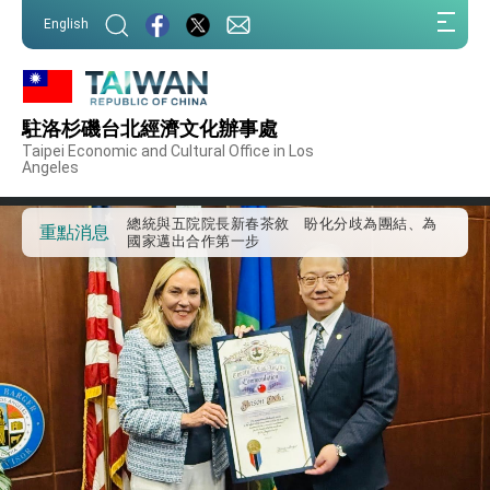
我國政府將在美國亞利桑納州設立「駐鳳凰城辦
:::
事處」，進一步深化台美交流合作
English
:::
第一屆亞太在宅醫療大會開幕 總統盼分享臺灣
經驗為亞太醫療照護發展開創新里程碑
外交部發布WHA文宣影片「台灣醫療點亮世界」
及「台灣智慧醫療與健康產業展」預告短片，向
駐洛杉磯台北經濟文化辦事處
世界展現台灣守護全球健康的創新能量
總統出訪史瓦帝尼返國談話 強調臺灣人有權利
Taipei Economic and Cultural Office in Los
走向世界 盼與理念相近國家共同維護國際秩序
Angeles
堅定走向世界 賴總統抵達史瓦帝尼王國進行國是
訪問
總統與五院院長新春茶敘 盼化分歧為團結、為
重點消息
國家邁出合作第一步
總統農曆春節談話
台美貿易協議完成簽署達成6大目標、創5大歷史
性突破 總統強調將以3大面向加速臺灣經濟轉型
升級 籲請立院全力支持並盡速通過
臺美簽署「對等貿易協定」確立對等關稅15%且不
疊加 我輸美2072項產品豁免對等關稅
總統接受「法新社」（AFP）專訪內容
外交部長林佳龍於《外交事務》撰文指出：自由
世界 需要台灣，團結合作方能守護繁榮
外交部長林佳龍出席《台灣光華雜誌》50週年慶