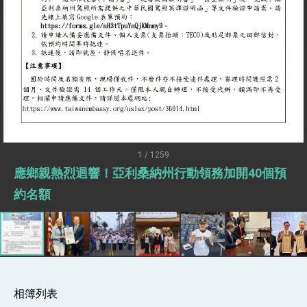
「見證蛻變，分享世界的光華」開幕式，期許數
位轉 型迎向下個50年
總統主持「台美經濟繁榮夥伴對話」記者會 說
明臺美合作三大戰略方向 盼與民主夥伴共同引
領 下一個世代的繁榮
外交部長林佳龍接受印尼「時代雜誌」專訪，闡
述印太安全局勢，籲深化台印尼半導體供應鏈合
作
外交部長林佳龍午宴歡迎美國聯邦參議員蓋耶哥
訪問團
外交部長林佳龍接見美國智庫「德國馬歇爾基金
會」訪問團一行，深化跨大西洋戰略夥伴關係
臺美經貿談判獲階段性成果 卓揆期勉爭取時間完
成「臺美對等貿易協定」簽署
1 / 1259
卓揆：臺美關稅談判階段性結果有助臺灣取得有
應鄉親熱烈迴響！亞利桑納州行動領務加開40個預
利戰略地位 全力支持「臺美對等貿易協定」簽署
外交部與數位發展部攜手合作，整合台灣雄厚數
約名額
位實力，達成固邦榮邦目標
外交部長林佳龍主持第35次「參與亞太經濟合作
策略小組」跨部會會議
民調顯示多數國人滿意政府外交表現，高度支持
「總合外交」與台歐美日關係深化
總統以「韌性之島，希望之光」為題發表2026新
年談話
相簿列表
總統主持「守護民主台灣國安行動方案」記者