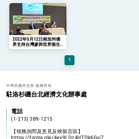
會 強調以實力守護台海和平 以決心掌握國家
命運
變局中 奮起的新臺灣 總統發表國慶演說
總統發表執政周年談話 盼面對未來挑戰 堅持
團結 迎風轉型 穩健前行
賴總統就職演說影片
2022年5月12日南加州僑
界支持台灣參與世界衛生
總統重要談話
大會(WHA)記者會
1
外交部重要言論
我國政府將在美國亞利桑納州設立「駐鳳凰城辦
事處」，進一步深化台美交流合作
中華民國外交部 版權所有
駐洛杉磯台北經濟文化辦事處
電話
(1-213) 389-1215
【領務詢問及意見反映留言區】
https://forms.gle/4ey9LDz4HTDk6Gvj7