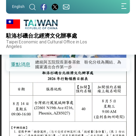
我國政府將在美國亞利桑納州設立「駐鳳凰城辦
:::
事處」，進一步深化台美交流合作
English
:::
第一屆亞太在宅醫療大會開幕 總統盼分享臺灣
經驗為亞太醫療照護發展開創新里程碑
外交部發布WHA文宣影片「台灣醫療點亮世界」
及「台灣智慧醫療與健康產業展」預告短片，向
駐洛杉磯台北經濟文化辦事處
世界展現台灣守護全球健康的創新能量
總統出訪史瓦帝尼返國談話 強調臺灣人有權利
Taipei Economic and Cultural Office in Los
走向世界 盼與理念相近國家共同維護國際秩序
Angeles
堅定走向世界 賴總統抵達史瓦帝尼王國進行國是
訪問
總統與五院院長新春茶敘 盼化分歧為團結、為
重點消息
國家邁出合作第一步
總統農曆春節談話
台美貿易協議完成簽署達成6大目標、創5大歷史
性突破 總統強調將以3大面向加速臺灣經濟轉型
升級 籲請立院全力支持並盡速通過
臺美簽署「對等貿易協定」確立對等關稅15%且不
疊加 我輸美2072項產品豁免對等關稅
總統接受「法新社」（AFP）專訪內容
外交部長林佳龍於《外交事務》撰文指出：自由
世界 需要台灣，團結合作方能守護繁榮
外交部長林佳龍出席《台灣光華雜誌》50週年慶