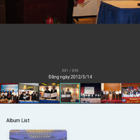
Senator Ruben Gallego
MOFA, MODA team up to promote integrated
diplomacy
EY details tariff negotiations with U.S.
FM Lin hosts ABAC representatives
MOFA poll shows widespread support for
government diplomacy approach
President Lai delivers 2026 New Year’s
Address
881 / 898
Presidential Office thanks US President
Đăng ngày:2012/5/14
Trump for signing Taiwan Assurance
Implementation Act
President Lai delivers 2025 National Day
Address
Presidential Inauguration Speech
Major speeches
Album List
Important Remarks of the Ministry of Foreign
Affairs
Taiwan government to open office in Arizona,