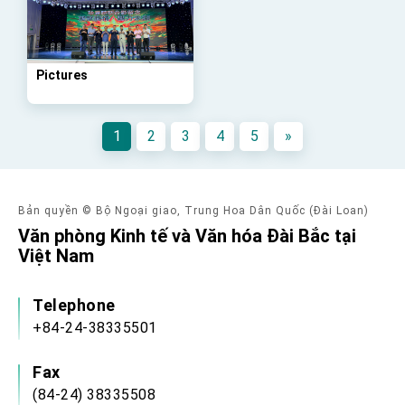
advancing Taiwan-US exchanges and
cooperation
Pictures
1
2
3
4
5
»
Bản quyền © Bộ Ngoại giao, Trung Hoa Dân Quốc (Đài Loan)
Văn phòng Kinh tế và Văn hóa Đài Bắc tại
Việt Nam
Telephone
+84-24-38335501
Fax
(84-24) 38335508