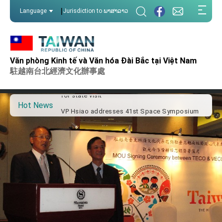
:::
|
Language
Jurisdiction to ພາສາລາວ
:::
Important Remarks of the Ministry of Foreign
Affairs
Văn phòng Kinh tế và Văn hóa Đài Bắc tại Việt Nam
Taiwan government to open office in Arizona,
advancing Taiwan-US exchanges and
駐越南台北經濟文化辦事處
cooperation
President Lai arrives in Kingdom of Eswatini
for state visit
Hot News
VP Hsiao addresses 41st Space Symposium
Taiwan’s economic growth is a priority for
President Lai
President Lai’s remarks for Lunar New Year
President Lai interviewed by AFP
President Lai holds press conference on
Taiwan- US Economic Prosperity Partnership
Dialogue
FM Lin attends Taiwan Panorama exhibit at
TIBE
President Lai meets US delegation led by