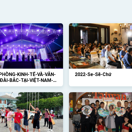
PHÒNG-KINH-TẾ-VÀ-VĂN-
2022-Se-Sẽ-Chứ
ĐÀI-BẮC-TẠI-VIỆT-NAM-
HỨC-HOẠT-ĐỘNG-NGOÀI-
-VỚI-CHỦ-ĐỀ-GIỚI-THIỆU-
ÀI-LOAN-VÀ-BUỔI-CÔNG-
-CỦA-BAN-NHẠC-TRỐNG-
P-CỔ