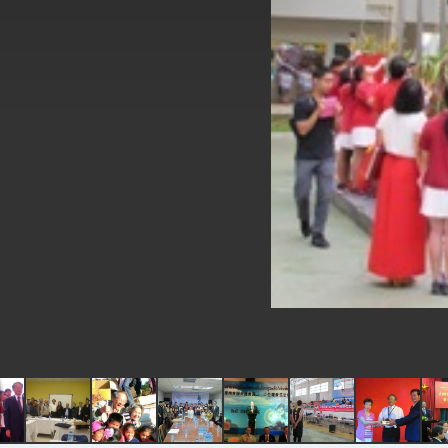
EY details tariff negotiations with U.S
FM Lin hosts ABAC representatives
MOFA poll shows widespread support
President Lai delivers 2026 New Year’
Presidential Office thanks US Presid
President Lai delivers 2025 National 
Presidential Inauguration Speech
Major speeches
Important Remarks of the Ministry of 
Taiwan government to open office in