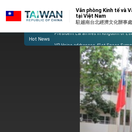
:::
Important Remarks of the Ministry of 
Văn phòng Kinh tế và V
:::
tại Việt Nam
Taiwan government to open office in
駐越南台北經濟文化辦事
President Lai arrives in Kingdom of Esw
Hot News
VP Hsiao addresses 41st Space Sym
Taiwan’s economic growth is a priority
President Lai’s remarks for Lunar New
President Lai interviewed by AFP
President Lai holds press conference
FM Lin attends Taiwan Panorama exhib
President Lai meets US delegation le
MOFA, MODA team up to promote inte