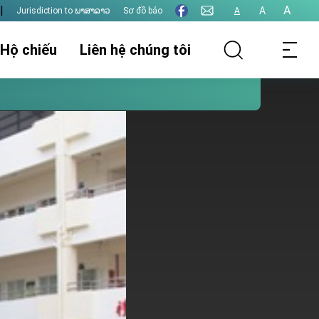
|
A
A
Jurisdiction to ພາສາລາວ
Sơ đồ báo
A
 Hộ chiếu
Liên hệ chúng tôi
thụ lý hồ sơ
Thông tin lãnh sự
Thị thực
t hôn
Xác nhận giấy tờ
Thu phí lãnh sự
Các vấn đề khác