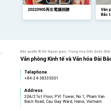
20220905再生電腦捐贈
Văn p
Bắc t
học s
đã tổ
Rồng 
qua
Bản quyền © Bộ Ngoại giao, Trung Hoa Dân Quốc (Đài
:::
Văn phòng Kinh tế và Văn hóa Đài Bắc
Telephone
+84-24-38335501
Address
20A/21st Floor, PVI Tower, No.1, Pham Van
Bach Road, Cau Giay Ward, Hanoi, Vietnam