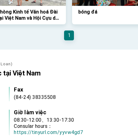
hòng Kinh tế Văn hoá Đài
bóng đá
ại Việt Nam và Hội Cựu du
inh Việt Nam tại Đài Loan
 chức Giải Đua Thuyền
1
thú vị vào Chủ Nhật vừa
 Loan)
 tại Việt Nam
Fax
(84-24) 38335508
Giờ làm việc
08:30-12:00、13:30-17:30
Consular hours：
https://tinyurl.com/yyvw4gd7