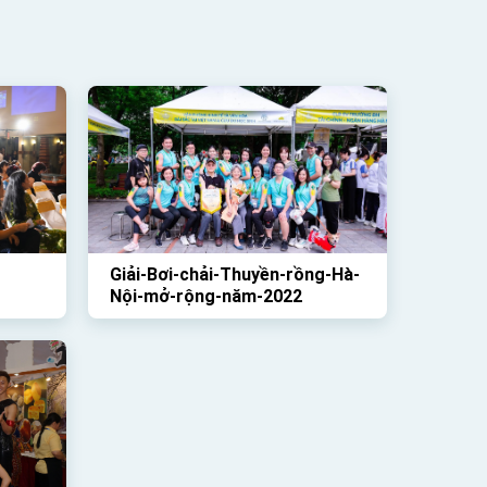
Giải-Bơi-chải-Thuyền-rồng-Hà-
Nội-mở-rộng-năm-2022