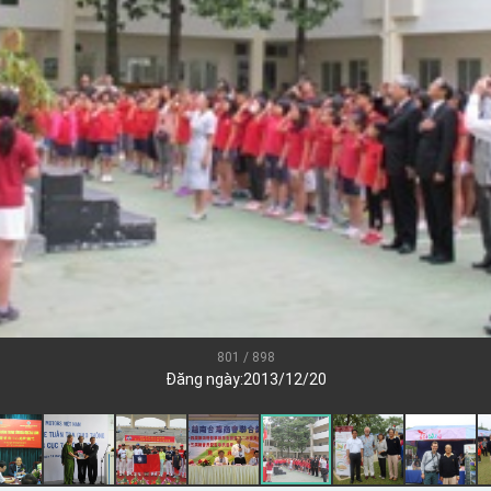
.
 for government diplomacy approach
s Address
ent Trump for signing Taiwan Assurance Implementation Act
Day Address
Foreign Affairs
801 / 898
Đăng ngày:2013/12/20
 Arizona, advancing Taiwan-US exchanges and cooperation