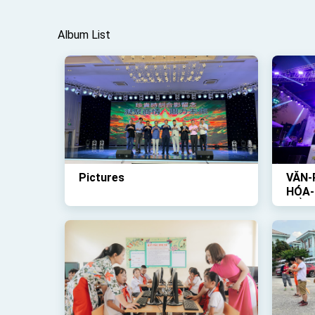
Album List
Pictures
VĂN-
HÓA-
TỔ-C
TRỜI
VỀ-Đ
DIỄN
THẬ