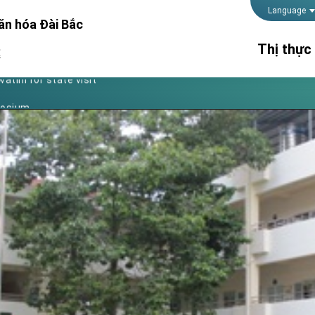
Foreign Affairs
Language
ăn hóa Đài Bắc
 Arizona, advancing Taiwan-US exchanges and cooperation
Thị thực
處
atini for state visit
posium
Thời gian 
 for President Lai
lãnh sự
Thủ tục kế
 Year
Hộ chiếu
 on Taiwan- US Economic Prosperity Partnership Dialogue
it at TIBE
d by Senator Ruben Gallego
grated diplomacy