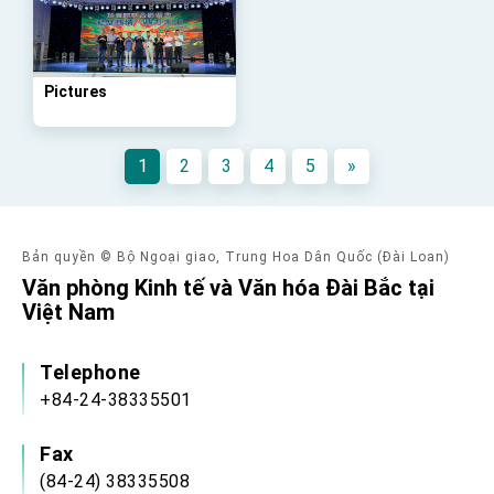
Affairs
Taiwan government to open office in Arizona,
advancing Taiwan-US exchanges and
cooperation
Pictures
1
2
3
4
5
»
Bản quyền © Bộ Ngoại giao, Trung Hoa Dân Quốc (Đài Loan)
Văn phòng Kinh tế và Văn hóa Đài Bắc tại
Việt Nam
Telephone
+84-24-38335501
Fax
(84-24) 38335508