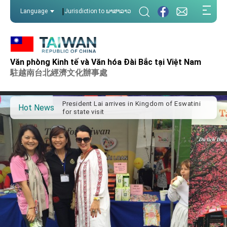
:::
|
Language
Jurisdiction to ພາສາລາວ
:::
Văn phòng Kinh tế và Văn hóa Đài Bắc tại Việt Nam
Important Remarks of the Ministry of Foreign
Affairs
駐越南台北經濟文化辦事處
Taiwan government to open office in Arizona,
advancing Taiwan-US exchanges and
cooperation
President Lai arrives in Kingdom of Eswatini
Hot News
for state visit
VP Hsiao addresses 41st Space Symposium
Taiwan’s economic growth is a priority for
President Lai
President Lai’s remarks for Lunar New Year
President Lai interviewed by AFP
President Lai holds press conference on
Taiwan- US Economic Prosperity Partnership
Dialogue
FM Lin attends Taiwan Panorama exhibit at