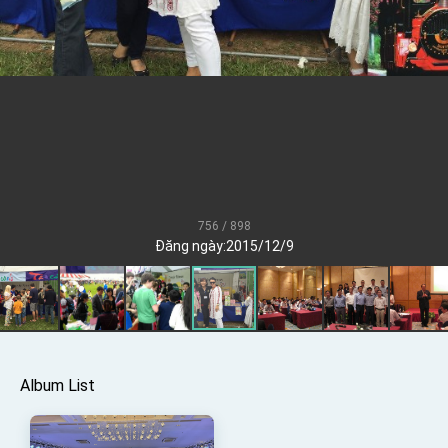
TIBE
President Lai meets US delegation led by
Senator Ruben Gallego
MOFA, MODA team up to promote integrated
diplomacy
EY details tariff negotiations with U.S.
FM Lin hosts ABAC representatives
MOFA poll shows widespread support for
government diplomacy approach
756 / 898
President Lai delivers 2026 New Year’s
Đăng ngày:2015/12/9
Address
Presidential Office thanks US President
Trump for signing Taiwan Assurance
Implementation Act
President Lai delivers 2025 National Day
Address
Presidential Inauguration Speech
Album List
Major speeches
Important Remarks of the Ministry of Foreign