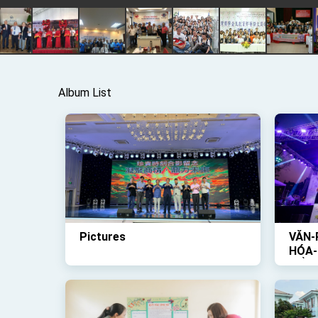
Album List
Pictures
VĂN-
HÓA-
TỔ-C
TRỜI
VỀ-Đ
DIỄN