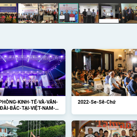
PHÒNG-KINH-TẾ-VÀ-VĂN-
2022-Se-Sẽ-Chứ
ĐÀI-BẮC-TẠI-VIỆT-NAM-
HỨC-HOẠT-ĐỘNG-NGOÀI-
-VỚI-CHỦ-ĐỀ-GIỚI-THIỆU-
ÀI-LOAN-VÀ-BUỔI-CÔNG-
-CỦA-BAN-NHẠC-TRỐNG-