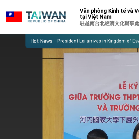
:::
Important Remarks of the Ministry of 
Văn phòng Kinh tế và V
:::
tại Việt Nam
Taiwan government to open office in
駐越南台北經濟文化辦事
President Lai arrives in Kingdom of Esw
Hot News
VP Hsiao addresses 41st Space Sym
Taiwan’s economic growth is a priority
President Lai’s remarks for Lunar New
President Lai interviewed by AFP
President Lai holds press conference
FM Lin attends Taiwan Panorama exhib
President Lai meets US delegation le
MOFA, MODA team up to promote inte