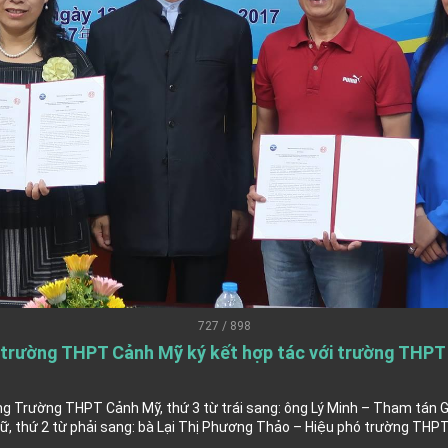
.
 for government diplomacy approach
s Address
ent Trump for signing Taiwan Assurance Implementation Act
Day Address
Foreign Affairs
727 / 898
: trường THPT Cảnh Mỹ ký kết hợp tác với trường THPT
 Arizona, advancing Taiwan-US exchanges and cooperation
ng Trường THPT Cảnh Mỹ, thứ 3 từ trái sang: ông Lý Minh – Tham tán G
, thứ 2 từ phải sang: bà Lại Thị Phương Thảo – Hiệu phó trường THP