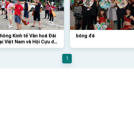
P-CỔ
hòng Kinh tế Văn hoá Đài
bóng đá
ại Việt Nam và Hội Cựu du
inh Việt Nam tại Đài Loan
 chức Giải Đua Thuyền
1
thú vị vào Chủ Nhật vừa
 Loan)
 tại Việt Nam
Fax
(84-24) 38335508
Giờ làm việc