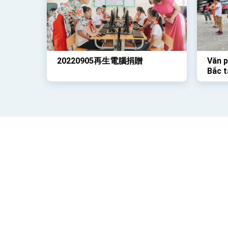
THẬ
20220905再生電腦捐贈
Văn p
Bắc t
học s
đã tổ
Rồng 
qua
Bản quyền © Bộ Ngoại giao, Trung Hoa Dân Quốc (Đài
:::
Văn phòng Kinh tế và Văn hóa Đài Bắc
Telephone
+84-24-38335501
Address