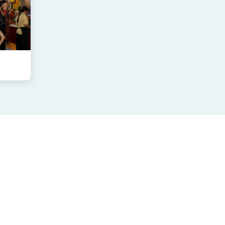
Đại sứ quán Trung Hoa Dân Quốc (Đài Loan)
ở nước ngoài
Quyền riêng tư
Website dành cho người khiếm thị
RSS