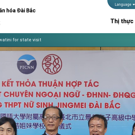
Foreign Affairs
Language
ăn hóa Đài Bắc
 Arizona, advancing Taiwan-US exchanges and cooperation
Thị thực
處
atini for state visit
posium
Thời gian 
 for President Lai
lãnh sự
Thủ tục kế
 Year
Hộ chiếu
 on Taiwan- US Economic Prosperity Partnership Dialogue
it at TIBE
d by Senator Ruben Gallego
grated diplomacy