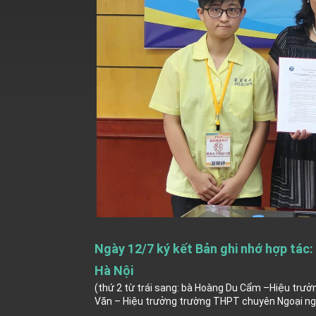
EY details tariff negotiations with U.S
FM Lin hosts ABAC representatives
MOFA poll shows widespread support
President Lai delivers 2026 New Year’
Presidential Office thanks US Presid
President Lai delivers 2025 National 
Presidential Inauguration Speech
Major speeches
Important Remarks of the Ministry of 
Ngày 12/7 ký kết Bản ghi nhớ hợp tác
Taiwan government to open office in
Hà Nội
(thứ 2 từ trái sang: bà Hoàng Du Cẩm –Hiệu trưở
Văn – Hiệu trưởng trường THPT chuyên Ngoại ngữ