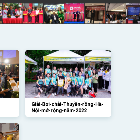
Giải-Bơi-chải-Thuyền-rồng-Hà-
Nội-mở-rộng-năm-2022