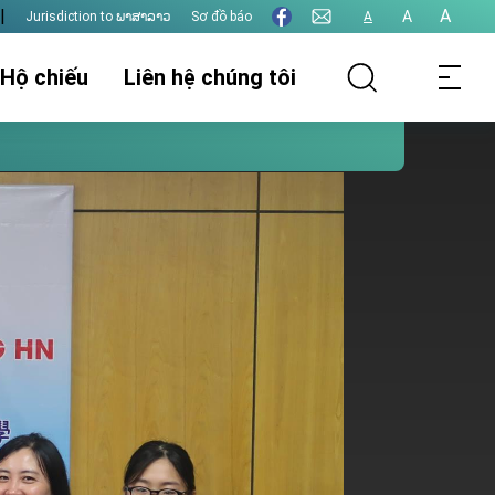
|
A
A
Jurisdiction to ພາສາລາວ
Sơ đồ báo
A
 Hộ chiếu
Liên hệ chúng tôi
thụ lý hồ sơ
Thông tin lãnh sự
Thị thực
t hôn
Xác nhận giấy tờ
Thu phí lãnh sự
Các vấn đề khác