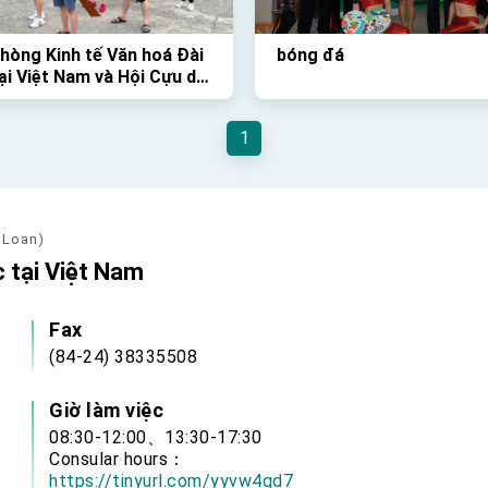
hòng Kinh tế Văn hoá Đài
bóng đá
ại Việt Nam và Hội Cựu du
inh Việt Nam tại Đài Loan
 chức Giải Đua Thuyền
1
thú vị vào Chủ Nhật vừa
 Loan)
 tại Việt Nam
Fax
(84-24) 38335508
Giờ làm việc
08:30-12:00、13:30-17:30
Consular hours：
https://tinyurl.com/yyvw4gd7