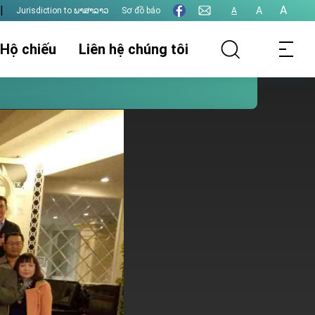
|
A
A
Jurisdiction to ພາສາລາວ
Sơ đồ báo
A
 Hộ chiếu
Liên hệ chúng tôi
thụ lý hồ sơ
Thông tin lãnh sự
Thị thực
t hôn
Xác nhận giấy tờ
Thu phí lãnh sự
Các vấn đề khác