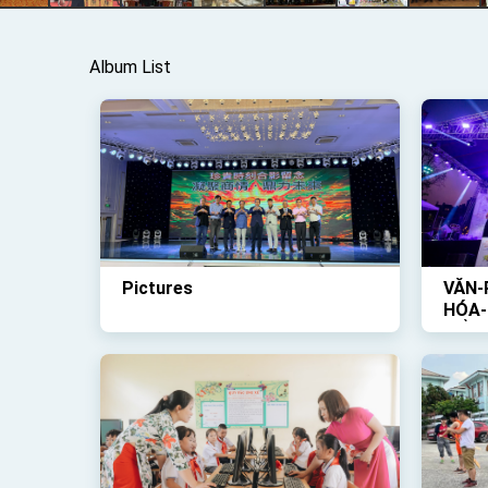
Album List
Pictures
VĂN-
HÓA-
TỔ-C
TRỜI
VỀ-Đ
DIỄN
THẬ