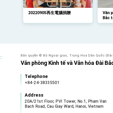
20220905再生電腦捐贈
Văn p
Bắc t
học s
đã tổ
Rồng 
qua
Bản quyền © Bộ Ngoại giao, Trung Hoa Dân Quốc (Đài
:::
Văn phòng Kinh tế và Văn hóa Đài Bắc
Telephone
+84-24-38335501
Address
20A/21st Floor, PVI Tower, No.1, Pham Van
Bach Road, Cau Giay Ward, Hanoi, Vietnam