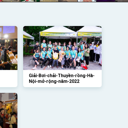
Giải-Bơi-chải-Thuyền-rồng-Hà-
Nội-mở-rộng-năm-2022