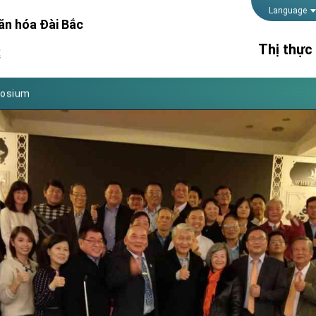
Foreign Affairs
Language
ăn hóa Đài Bắc
 Arizona, advancing Taiwan-US exchanges and cooperation
Thị thực
處
atini for state visit
posium
Thời gian 
 for President Lai
lãnh sự
Thủ tục kế
 Year
Hộ chiếu
 on Taiwan- US Economic Prosperity Partnership Dialogue
it at TIBE
d by Senator Ruben Gallego
grated diplomacy