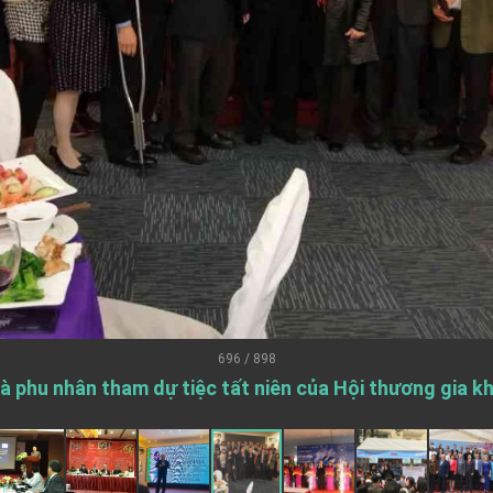
.
 for government diplomacy approach
s Address
ent Trump for signing Taiwan Assurance Implementation Act
Day Address
Foreign Affairs
696 / 898
à phu nhân tham dự tiệc tất niên của Hội thương gia k
 Arizona, advancing Taiwan-US exchanges and cooperation