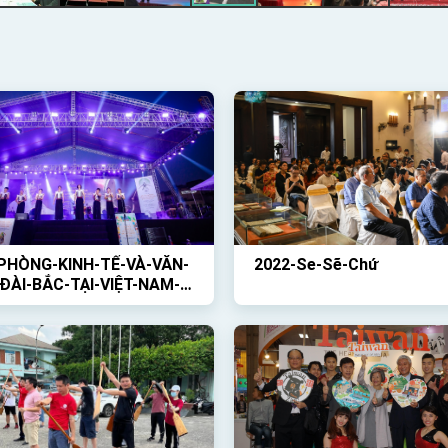
PHÒNG-KINH-TẾ-VÀ-VĂN-
2022-Se-Sẽ-Chứ
ĐÀI-BẮC-TẠI-VIỆT-NAM-
HỨC-HOẠT-ĐỘNG-NGOÀI-
-VỚI-CHỦ-ĐỀ-GIỚI-THIỆU-
ÀI-LOAN-VÀ-BUỔI-CÔNG-
-CỦA-BAN-NHẠC-TRỐNG-
P-CỔ