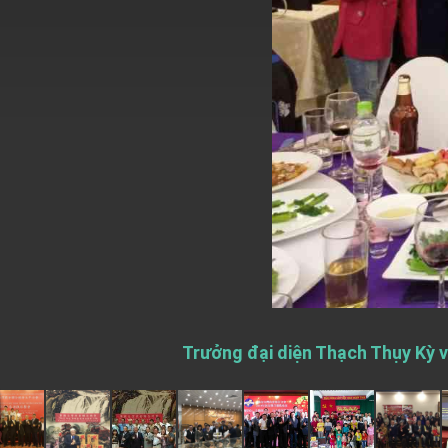
EY details tariff negotiations with U.S
FM Lin hosts ABAC representatives
MOFA poll shows widespread support
President Lai delivers 2026 New Year’
Presidential Office thanks US Presid
President Lai delivers 2025 National 
Presidential Inauguration Speech
Major speeches
Important Remarks of the Ministry of 
Trưởng đại diện Thạch Thụy Kỳ v
Taiwan government to open office in