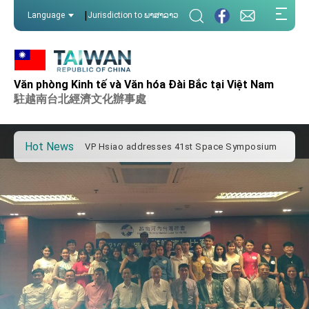
:::
|
Language
Jurisdiction to ພາສາລາວ
:::
Important Remarks of the Ministry of Foreign
Affairs
Văn phòng Kinh tế và Văn hóa Đài Bắc tại Việt Nam
Taiwan government to open office in Arizona,
advancing Taiwan-US exchanges and
駐越南台北經濟文化辦事處
cooperation
President Lai arrives in Kingdom of Eswatini
for state visit
Hot News
VP Hsiao addresses 41st Space Symposium
Taiwan’s economic growth is a priority for
President Lai
President Lai’s remarks for Lunar New Year
President Lai interviewed by AFP
President Lai holds press conference on
Taiwan- US Economic Prosperity Partnership
Dialogue
FM Lin attends Taiwan Panorama exhibit at
TIBE
President Lai meets US delegation led by