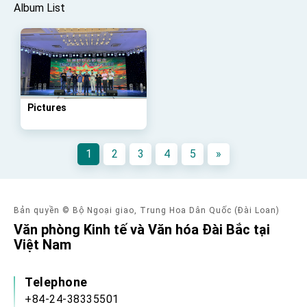
advancing Taiwan-US exchanges and
Album List
cooperation
Pictures
1
2
3
4
5
»
Bản quyền © Bộ Ngoại giao, Trung Hoa Dân Quốc (Đài Loan)
Văn phòng Kinh tế và Văn hóa Đài Bắc tại
Việt Nam
Telephone
+84-24-38335501