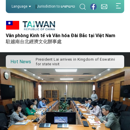
:::
|
Language
Jurisdiction to ພາສາລາວ
:::
Important Remarks of the Ministry of Foreign
Affairs
Văn phòng Kinh tế và Văn hóa Đài Bắc tại Việt Nam
Taiwan government to open office in Arizona,
駐越南台北經濟文化辦事處
advancing Taiwan-US exchanges and
cooperation
President Lai arrives in Kingdom of Eswatini
for state visit
Hot News
VP Hsiao addresses 41st Space Symposium
Taiwan’s economic growth is a priority for
President Lai
President Lai’s remarks for Lunar New Year
President Lai interviewed by AFP
President Lai holds press conference on
Taiwan- US Economic Prosperity Partnership
Dialogue
FM Lin attends Taiwan Panorama exhibit at
TIBE