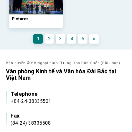
Taiwan government to open office in Arizona,
advancing Taiwan-US exchanges and
cooperation
Pictures
1
2
3
4
5
»
Bản quyền © Bộ Ngoại giao, Trung Hoa Dân Quốc (Đài Loan)
Văn phòng Kinh tế và Văn hóa Đài Bắc tại
Việt Nam
Telephone
+84-24-38335501
Fax
(84-24) 38335508