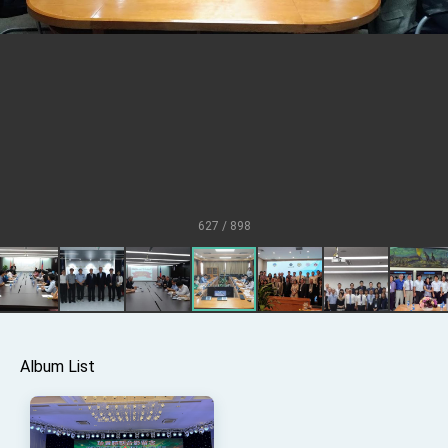
President Lai meets US delegation led by
Senator Ruben Gallego
MOFA, MODA team up to promote integrated
diplomacy
EY details tariff negotiations with U.S.
FM Lin hosts ABAC representatives
MOFA poll shows widespread support for
government diplomacy approach
President Lai delivers 2026 New Year’s
627 / 898
Address
Presidential Office thanks US President
Trump for signing Taiwan Assurance
Implementation Act
President Lai delivers 2025 National Day
Address
Presidential Inauguration Speech
Album List
Major speeches
Important Remarks of the Ministry of Foreign
Affairs