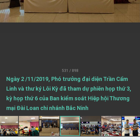
President Lai meets US delegation led by
Senator Ruben Gallego
MOFA, MODA team up to promote integrated
diplomacy
EY details tariff negotiations with U.S.
FM Lin hosts ABAC representatives
MOFA poll shows widespread support for
government diplomacy approach
President Lai delivers 2026 New Year’s
Address
531 / 898
Presidential Office thanks US President
Ngày 2 /11/2019, Phó trưởng đại diện Trần Cẩm
Trump for signing Taiwan Assurance
Linh và thư ký Lôi Kỳ đã tham dự phiên họp thứ 3,
Implementation Act
President Lai delivers 2025 National Day
Address
kỳ họp thứ 6 của Ban kiểm soát Hiệp hội Thương
Presidential Inauguration Speech
mại Đài Loan chi nhánh Bắc Ninh
Major speeches
Important Remarks of the Ministry of Foreign
Affairs