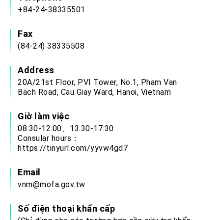
+84-24-38335501
Fax
(84-24) 38335508
Address
20A/21st Floor, PVI Tower, No.1, Pham Van
Bach Road, Cau Giay Ward, Hanoi, Vietnam
Giờ làm việc
08:30-12:00、13:30-17:30
Consular hours：
https://tinyurl.com/yyvw4gd7
Email
vnm@mofa.gov.tw
Số điện thoại khẩn cấp