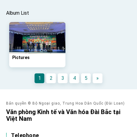
Taiwan government to open office in Arizona,
advancing Taiwan-US exchanges and
cooperation
Album List
Pictures
1
2
3
4
5
»
Bản quyền © Bộ Ngoại giao, Trung Hoa Dân Quốc (Đài Loan)
Văn phòng Kinh tế và Văn hóa Đài Bắc tại
Việt Nam
Telephone