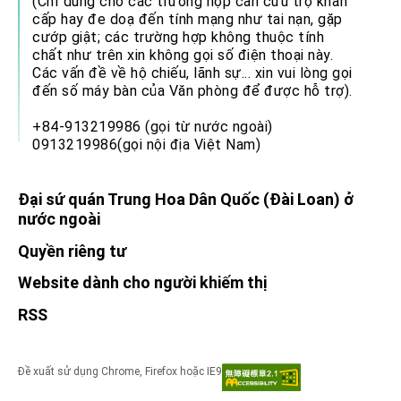
(Chỉ dùng cho các trường hợp cần cứu trợ khẩn
cấp hay đe doạ đến tính mạng như tai nạn, gặp
cướp giật; các trường hợp không thuộc tính
chất như trên xin không gọi số điện thoại này.
Các vấn đề về hộ chiếu, lãnh sự... xin vui lòng gọi
đến số máy bàn của Văn phòng để được hỗ trợ).
+84-913219986 (gọi từ nước ngoài)
0913219986(gọi nội địa Việt Nam)
Đại sứ quán Trung Hoa Dân Quốc (Đài Loan) ở
nước ngoài
Quyền riêng tư
Website dành cho người khiếm thị
RSS
Đề xuất sử dụng Chrome, Firefox hoặc IE9