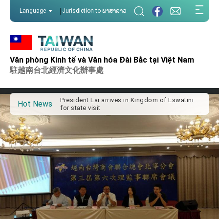
:::
|
Language
Jurisdiction to ພາສາລາວ
:::
Important Remarks of the Ministry of Foreign
Affairs
Văn phòng Kinh tế và Văn hóa Đài Bắc tại Việt Nam
Taiwan government to open office in Arizona,
駐越南台北經濟文化辦事處
advancing Taiwan-US exchanges and
cooperation
President Lai arrives in Kingdom of Eswatini
for state visit
Hot News
VP Hsiao addresses 41st Space Symposium
Taiwan’s economic growth is a priority for
President Lai
President Lai’s remarks for Lunar New Year
President Lai interviewed by AFP
President Lai holds press conference on
Taiwan- US Economic Prosperity Partnership
Dialogue
FM Lin attends Taiwan Panorama exhibit at
TIBE