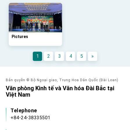
advancing Taiwan-US exchanges and
cooperation
Pictures
1
2
3
4
5
»
Bản quyền © Bộ Ngoại giao, Trung Hoa Dân Quốc (Đài Loan)
Văn phòng Kinh tế và Văn hóa Đài Bắc tại
Việt Nam
Telephone
+84-24-38335501