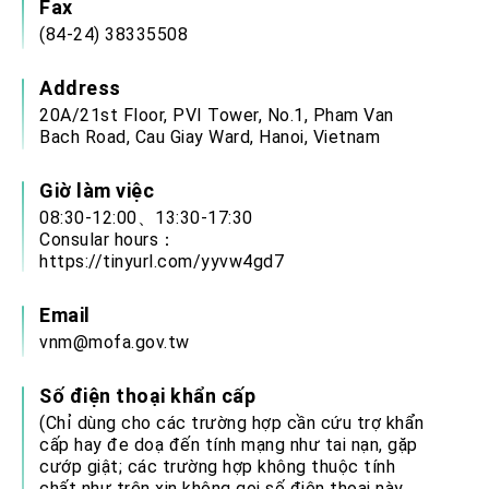
Fax
(84-24) 38335508
Address
20A/21st Floor, PVI Tower, No.1, Pham Van
Bach Road, Cau Giay Ward, Hanoi, Vietnam
Giờ làm việc
08:30-12:00、13:30-17:30
Consular hours：
https://tinyurl.com/yyvw4gd7
Email
vnm@mofa.gov.tw
Số điện thoại khẩn cấp
(Chỉ dùng cho các trường hợp cần cứu trợ khẩn
cấp hay đe doạ đến tính mạng như tai nạn, gặp
cướp giật; các trường hợp không thuộc tính
chất như trên xin không gọi số điện thoại này.