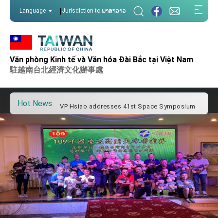
:::
|
Language
Jurisdiction to ພາສາລາວ
:::
Important Remarks of the Ministry of Foreign
Affairs
Văn phòng Kinh tế và Văn hóa Đài Bắc tại Việt Nam
Taiwan government to open office in Arizona,
advancing Taiwan-US exchanges and
駐越南台北經濟文化辦事處
cooperation
President Lai arrives in Kingdom of Eswatini
for state visit
Hot News
VP Hsiao addresses 41st Space Symposium
Taiwan’s economic growth is a priority for
President Lai
President Lai’s remarks for Lunar New Year
President Lai interviewed by AFP
President Lai holds press conference on
Taiwan- US Economic Prosperity Partnership
Dialogue
FM Lin attends Taiwan Panorama exhibit at
TIBE
President Lai meets US delegation led by