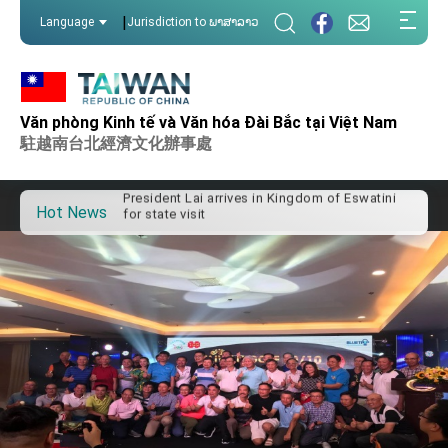
:::
|
Language
Jurisdiction to ພາສາລາວ
:::
Important Remarks of the Ministry of Foreign
Affairs
Văn phòng Kinh tế và Văn hóa Đài Bắc tại Việt Nam
Taiwan government to open office in Arizona,
駐越南台北經濟文化辦事處
advancing Taiwan-US exchanges and
cooperation
President Lai arrives in Kingdom of Eswatini
for state visit
Hot News
VP Hsiao addresses 41st Space Symposium
Taiwan’s economic growth is a priority for
President Lai
President Lai’s remarks for Lunar New Year
President Lai interviewed by AFP
President Lai holds press conference on
Taiwan- US Economic Prosperity Partnership
Dialogue
FM Lin attends Taiwan Panorama exhibit at
TIBE