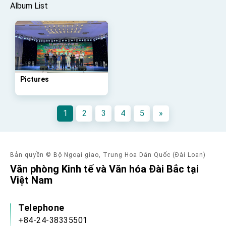
Album List
advancing Taiwan-US exchanges and
cooperation
Pictures
1
2
3
4
5
»
Bản quyền © Bộ Ngoại giao, Trung Hoa Dân Quốc (Đài Loan)
Văn phòng Kinh tế và Văn hóa Đài Bắc tại
Việt Nam
Telephone
+84-24-38335501