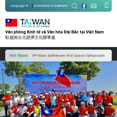
:::
|
Language
Jurisdiction to ພາສາລາວ
:::
Important Remarks of the Ministry of Foreign
Affairs
Văn phòng Kinh tế và Văn hóa Đài Bắc tại Việt Nam
Taiwan government to open office in Arizona,
advancing Taiwan-US exchanges and
駐越南台北經濟文化辦事處
cooperation
President Lai arrives in Kingdom of Eswatini
for state visit
Hot News
VP Hsiao addresses 41st Space Symposium
Taiwan’s economic growth is a priority for
President Lai
President Lai’s remarks for Lunar New Year
President Lai interviewed by AFP
President Lai holds press conference on
Taiwan- US Economic Prosperity Partnership
Dialogue
FM Lin attends Taiwan Panorama exhibit at
TIBE
President Lai meets US delegation led by