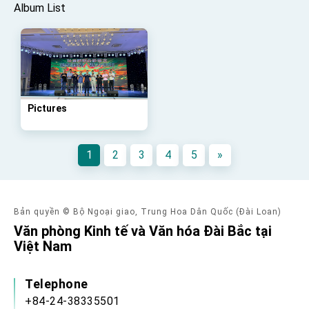
advancing Taiwan-US exchanges and
Album List
cooperation
Pictures
1
2
3
4
5
»
Bản quyền © Bộ Ngoại giao, Trung Hoa Dân Quốc (Đài Loan)
Văn phòng Kinh tế và Văn hóa Đài Bắc tại
Việt Nam
Telephone
+84-24-38335501