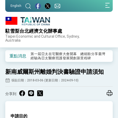
:::
English
:::
駐雪梨台北經濟文化辦事處
外交部重要言論
Taipei Economic and Cultural Office, Sydney,
Australia
我國政府將在美國亞利桑納州設立「駐鳳凰城辦
事處」，進一步深化台美交流合作
第一屆亞太在宅醫療大會開幕 總統盼分享臺灣
重點消息
經驗為亞太醫療照護發展開創新里程碑
外交部發布WHA文宣影片「台灣醫療點亮世界」
及「台灣智慧醫療與健康產業展」預告短片，向
新南威爾斯州離婚判決書驗證申請須知
世界展現台灣守護全球健康的創新能量
總統出訪史瓦帝尼返國談話 強調臺灣人有權利
走向世界 盼與理念相近國家共同維護國際秩序
張貼日期：2018-03-06 (更新日期：2024-09-10)
堅定走向世界 賴總統抵達史瓦帝尼王國進行國是
訪問
分享到
總統與五院院長新春茶敘 盼化分歧為團結、為
國家邁出合作第一步
總統農曆春節談話
申請目的
台美貿易協議完成簽署達成6大目標、創5大歷史