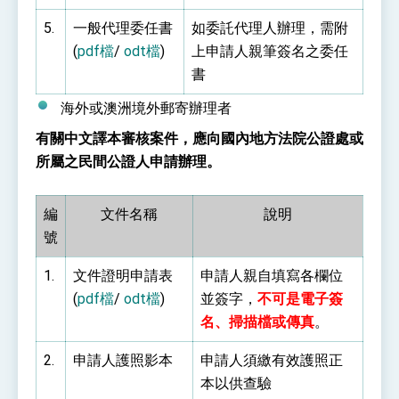
5.
一般代理委任書
如委託代理人辦理，需附
(
pdf檔
/
odt檔
)
上申請人親筆簽名之委任
書
海外或澳洲境外郵寄辦理者
有關中文譯本審核案件，應向國內地方法院公證處或
所屬之民間公證人申請辦理。
編
文件名稱
說明
號
1.
文件證明申請表
申請人親自填寫各欄位
(
pdf檔
/
odt檔
)
並簽字，
不可是電子簽
名、掃描檔或傳真
。
2.
申請人護照影本
申請人須繳有效護照正
本以供查驗