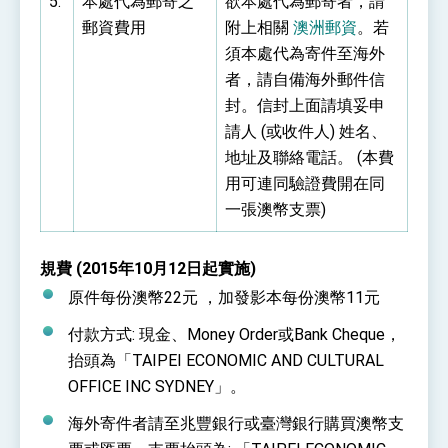
5.
本處代為郵寄之
欲本處代為郵寄者，請
郵資費用
附上相關
澳洲郵資
。若
須本處代為寄件至海外
者，請自備海外郵件信
封。信封上面請填妥申
請人 (或收件人) 姓名、
地址及聯絡電話。 (本費
用可連同驗證費開在同
一張澳幣支票)
規費 (2015年10月12日起實施)
原件每份澳幣22元 ，加發影本每份澳幣11元
付款方式: 現金、Money Order或Bank Cheque，
抬頭為「TAIPEI ECONOMIC AND CULTURAL
OFFICE INC SYDNEY」。
海外寄件者請至兆豐銀行或臺灣銀行購買澳幣支