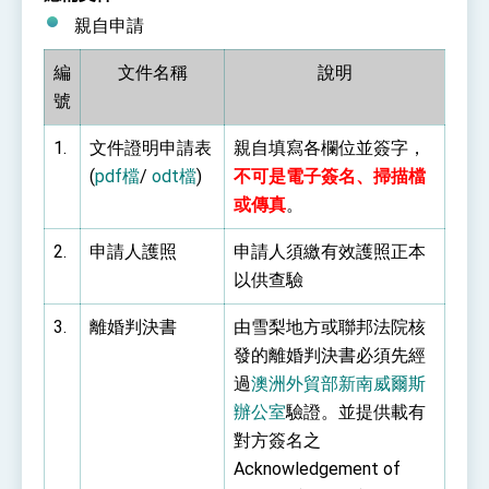
親自申請
編
文件名稱
說明
號
1.
文件證明申請表
親自填寫各欄位並簽字，
(
pdf檔
/
odt檔
)
不可是電子簽名、掃描檔
或傳真
。
2.
申請人護照
申請人須繳有效護照正本
以供查驗
3.
離婚判決書
由雪梨地方或聯邦法院核
發的離婚判決書必須先經
過
澳洲外貿部新南威爾斯
辦公室
驗證。並提供載有
對方簽名之
Acknowledgement of