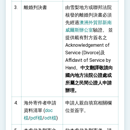
3.
離婚判決書
由雪梨地方或聯邦法院
核發的離婚判決書必須
先經過
澳洲外貿部新南
威爾斯辦公室
驗證。 並
提供載有對方簽名之
Acknowledgement of
Service (Divorce)及
Affidavit of Service by
Hand。
中文翻譯敬請向
國內地方法院公證處或
所屬之民間公證人申請
辦理。
4.
海外寄件者申請
申請人親自填寫相關欄
資料清單 (
doc
位並簽字。
檔
/
pdf檔
/
odt檔
)