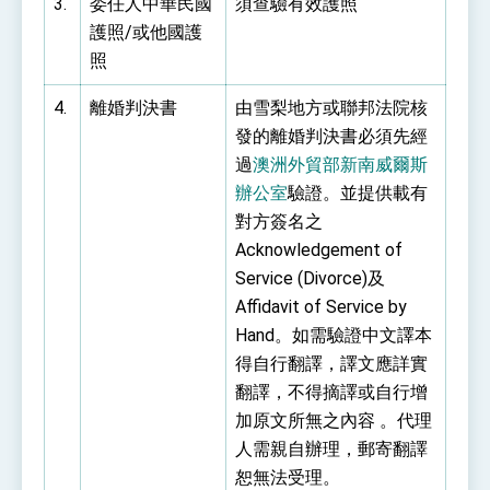
3.
委任人中華民國
須查驗有效護照
護照/或他國護
照
4.
離婚判決書
由雪梨地方或聯邦法院核
發的離婚判決書必須先經
過
澳洲外貿部新南威爾斯
辦公室
驗證。並提供載有
對方簽名之
Acknowledgement of
Service (Divorce)及
Affidavit of Service by
Hand。如需驗證中文譯本
得自行翻譯，譯文應詳實
翻譯，不得摘譯或自行增
加原文所無之內容 。代理
人需親自辦理，郵寄翻譯
恕無法受理。