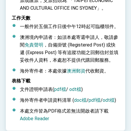
票或匯票，支票抬頭為: 「TAIPEI ECONOMIC
AND CULTURAL OFFICE INC SYDNEY」。
工作天數
一般件於五個工作日後中午12時起可臨櫃領件。
澳洲境內申請者：如須本處寄還申請人，敬請參
閱
免責聲明
，自備掛號 (Registered Post) 或快
遞 (Express Post) 等有追蹤功能之回郵信封並填
妥收件人資料，本處恕不提供代購回郵服務。
海外寄件者：本處依據
澳洲郵資
代收郵資。
表格下載
文件證明申請表(
pdf檔
/
odt檔
)
海外寄件者申請資料清單 (
doc檔
/
pdf檔
/
odt檔
)
本處文件皆為PDF格式若無法開啟者請下載
Adobe Reader