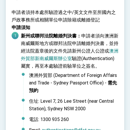
性突破 總統強調將以3大面向加速臺灣經濟轉型
升級 籲請立院全力支持並盡速通過
臺美簽署「對等貿易協定」確立對等關稅15%且不
申請者須持本處所驗證過之中/英文文件至所國內之
疊加 我輸美2072項產品豁免對等關稅
戶政事務所或相關單位申請除籍或離婚登記
總統接受「法新社」（AFP）專訪內容
申請須知
外交部長林佳龍於《外交事務》撰文指出：自由
新州或聯邦法院離婚判決書：
申請者須向澳洲新
世界 需要台灣，團結合作方能守護繁榮
南威爾斯地方或聯邦法院申請離婚判決書，並持
外交部長林佳龍出席《台灣光華雜誌》50週年慶
「見證蛻變，分享世界的光華」開幕式，期許數
經法院蓋章後的文件先請新州公證人公證或
澳洲
位轉 型迎向下個50年
總統主持「台美經濟繁榮夥伴對話」記者會 說
外貿部新南威爾斯辦公室
驗證(Authentication)
明臺美合作三大戰略方向 盼與民主夥伴共同引
屬實，再至本處驗證前驗單位之簽名。
領 下一個世代的繁榮
外交部長林佳龍接受印尼「時代雜誌」專訪，闡
述印太安全局勢，籲深化台印尼半導體供應鏈合
澳洲外貿部 (Department of Foreign Affairs
作
副總統接見美參議員蓋耶哥 強調美國是臺灣重
and Trade - Sydney Passport Office) -
需先
要合作夥伴
預約
外交部長林佳龍午宴歡迎美國聯邦參議員蓋耶哥
訪問團
住址: Level 7, 26 Lee Street (near Central
外交部長林佳龍接見美國智庫「德國馬歇爾基金
Station), Sydney NSW 2000
會」訪問團一行，深化跨大西洋戰略夥伴關係
臺美經貿談判獲階段性成果 卓揆期勉爭取時間完
電話: 1300 935 260
成「臺美對等貿易協定」簽署
卓揆：臺美關稅談判階段性結果有助臺灣取得有