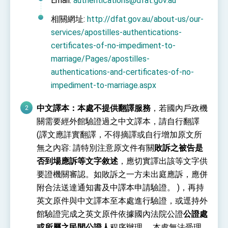
Email:
authentications@dfat.gov.au
利戰略地位 全力支持「臺美對等貿易協定」簽署
外交部與數位發展部攜手合作，整合台灣雄厚數
相關網址:
http://dfat.gov.au/about-us/our-
位實力，達成固邦榮邦目標
services/apostilles-authentications-
外交部長林佳龍主持第35次「參與亞太經濟合作
策略小組」跨部會會議
certificates-of-no-impediment-to-
民調顯示多數國人滿意政府外交表現，高度支持
marriage/Pages/apostilles-
「總合外交」與台歐美日關係深化
authentications-and-certificates-of-no-
總統以「韌性之島，希望之光」為題發表2026新
年談話
impediment-to-marriage.aspx
總統主持「守護民主台灣國安行動方案」記者
會 強調以實力守護台海和平 以決心掌握國家
中文譯本：本處不提供翻譯服務
，若國內戶政機
命運
關需要經外館驗證過之中文譯本，請自行翻譯
變局中 奮起的新臺灣 總統發表國慶演說
(譯文應詳實翻譯，不得摘譯或自行增加原文所
總統發表執政周年談話 盼面對未來挑戰 堅持
團結 迎風轉型 穩健前行
無之內容: 請特別注意原文件有關
敗訴之被告是
否到場應訴等文字敘述
，應切實譯出該等文字供
賴總統就職演說影片
要證機關審認。如敗訴之一方未出庭應訴，應併
總統重要談話
附合法送達通知書及中譯本申請驗證。 )，再持
英文原件與中文譯本至本處進行驗證，或逕持外
外交部重要言論
館驗證完成之英文原件依據國內法院公證
公證處
我國政府將在美國亞利桑納州設立「駐鳳凰城辦
或所屬之民間公證人
事處」，進一步深化台美交流合作
程序辦理 。本處無法受理