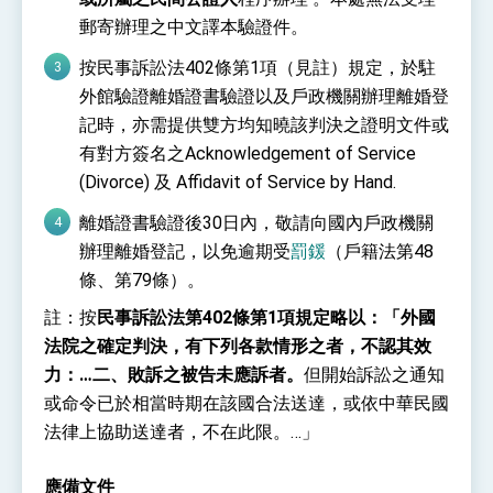
郵寄辦理之中文譯本驗證件。
按民事訴訟法402條第1項（見註）規定，於駐
外館驗證離婚證書驗證以及戶政機關辦理離婚登
記時，亦需提供雙方均知曉該判決之證明文件或
有對方簽名之Acknowledgement of Service
(Divorce) 及 Affidavit of Service by Hand.
離婚證書驗證後30日內，敬請向國內戶政機關
辦理離婚登記，以免逾期受
罰鍰
（戶籍法第48
條、第79條）。
註：按
民事訴訟法第402條第1項規定略以：「外國
法院之確定判決，有下列各款情形之者，不認其效
力：…二、敗訴之被告未應訴者。
但開始訴訟之通知
或命令已於相當時期在該國合法送達，或依中華民國
法律上協助送達者，不在此限。…」
應備文件