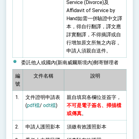
Service (Divorce)及
Affidavit of Service by
Hand如需一併驗證中文譯
本，得自行翻譯，譯文應
詳實翻譯，不得摘譯或自
行增加原文所無之內容 。
申請人須親自送件。
委託他人或國內(新南威爾斯境內)郵寄辦理者
編
文件名稱
說明
號
1.
文件證明申請表
親自填寫各欄位並簽字，
(
pdf檔
/
odt檔
)
不可是電子簽名、掃描檔
或傳真
。
2.
申請人護照影本
須繳有效護照影本