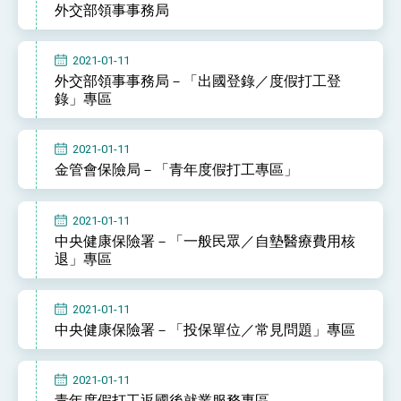
外交部領事事務局
性突破 總統強調將以3大面向加速臺灣經濟轉型
升級 籲請立院全力支持並盡速通過
臺美簽署「對等貿易協定」確立對等關稅15%且不
疊加 我輸美2072項產品豁免對等關稅
2021-01-11
總統接受「法新社」（AFP）專訪內容
外交部領事事務局－「出國登錄／度假打工登
錄」專區
外交部長林佳龍於《外交事務》撰文指出：自由
世界 需要台灣，團結合作方能守護繁榮
外交部長林佳龍出席《台灣光華雜誌》50週年慶
2021-01-11
「見證蛻變，分享世界的光華」開幕式，期許數
金管會保險局－「青年度假打工專區」
位轉 型迎向下個50年
總統主持「台美經濟繁榮夥伴對話」記者會 說
明臺美合作三大戰略方向 盼與民主夥伴共同引
領 下一個世代的繁榮
外交部長林佳龍接受印尼「時代雜誌」專訪，闡
2021-01-11
述印太安全局勢，籲深化台印尼半導體供應鏈合
中央健康保險署－「一般民眾／自墊醫療費用核
作
外交部長林佳龍午宴歡迎美國聯邦參議員蓋耶哥
退」專區
訪問團
外交部長林佳龍接見美國智庫「德國馬歇爾基金
會」訪問團一行，深化跨大西洋戰略夥伴關係
2021-01-11
臺美經貿談判獲階段性成果 卓揆期勉爭取時間完
中央健康保險署－「投保單位／常見問題」專區
成「臺美對等貿易協定」簽署
卓揆：臺美關稅談判階段性結果有助臺灣取得有
利戰略地位 全力支持「臺美對等貿易協定」簽署
2021-01-11
外交部與數位發展部攜手合作，整合台灣雄厚數
青年度假打工返國後就業服務專區