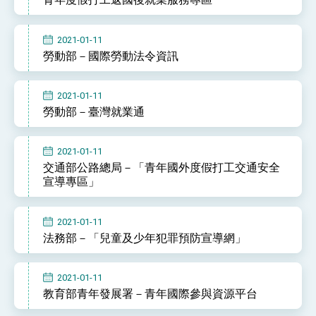
位實力，達成固邦榮邦目標
外交部長林佳龍主持第35次「參與亞太經濟合作
策略小組」跨部會會議
2021-01-11
民調顯示多數國人滿意政府外交表現，高度支持
勞動部－國際勞動法令資訊
「總合外交」與台歐美日關係深化
總統以「韌性之島，希望之光」為題發表2026新
年談話
2021-01-11
總統主持「守護民主台灣國安行動方案」記者
勞動部－臺灣就業通
會 強調以實力守護台海和平 以決心掌握國家
命運
變局中 奮起的新臺灣 總統發表國慶演說
2021-01-11
總統發表執政周年談話 盼面對未來挑戰 堅持
交通部公路總局－「青年國外度假打工交通安全
團結 迎風轉型 穩健前行
宣導專區」
賴總統就職演說影片
2021-01-11
總統重要談話
法務部－「兒童及少年犯罪預防宣導網」
外交部重要言論
我國政府將在美國亞利桑納州設立「駐鳳凰城辦
2021-01-11
事處」，進一步深化台美交流合作
教育部青年發展署－青年國際參與資源平台