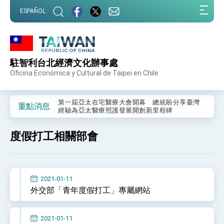
:::
ESPAÑOL
:::
駐智利台北經濟文化辦事處
外交部重要言論
Oficina Económica y Cultural de Taipei en Chile
我國政府將在美國亞利桑納州設立「駐鳳凰城辦
事處」，進一步深化台美交流合作
第一屆亞太在宅醫療大會開幕 總統盼分享臺灣
重點消息
經驗為亞太醫療照護發展開創新里程碑
外交部發布WHA文宣影片「台灣醫療點亮世界」
及「台灣智慧醫療與健康產業展」預告短片，向
度假打工相關部會
世界展現台灣守護全球健康的創新能量
總統出訪史瓦帝尼返國談話 強調臺灣人有權利
走向世界 盼與理念相近國家共同維護國際秩序
堅定走向世界 賴總統抵達史瓦帝尼王國進行國是
訪問
2021-01-11
總統與五院院長新春茶敘 盼化分歧為團結、為
外交部「青年度假打工」專屬網站
國家邁出合作第一步
總統農曆春節談話
2021-01-11
台美貿易協議完成簽署達成6大目標、創5大歷史