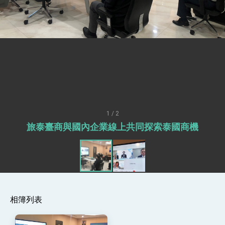
「見證蛻變，分享世界的光華」開幕式，期許數
位轉 型迎向下個50年
總統主持「台美經濟繁榮夥伴對話」記者會 說
明臺美合作三大戰略方向 盼與民主夥伴共同引
領 下一個世代的繁榮
外交部長林佳龍接受印尼「時代雜誌」專訪，闡
述印太安全局勢，籲深化台印尼半導體供應鏈合
作
外交部長林佳龍午宴歡迎美國聯邦參議員蓋耶哥
訪問團
外交部長林佳龍接見美國智庫「德國馬歇爾基金
會」訪問團一行，深化跨大西洋戰略夥伴關係
臺美經貿談判獲階段性成果 卓揆期勉爭取時間完
成「臺美對等貿易協定」簽署
1 / 2
卓揆：臺美關稅談判階段性結果有助臺灣取得有
旅泰臺商與國內企業線上共同探索泰國商機
利戰略地位 全力支持「臺美對等貿易協定」簽署
外交部與數位發展部攜手合作，整合台灣雄厚數
位實力，達成固邦榮邦目標
外交部長林佳龍主持第35次「參與亞太經濟合作
策略小組」跨部會會議
民調顯示多數國人滿意政府外交表現，高度支持
「總合外交」與台歐美日關係深化
相簿列表
總統以「韌性之島，希望之光」為題發表2026新
年談話
總統主持「守護民主台灣國安行動方案」記者