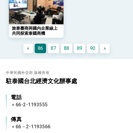
會 強調以實力守護台海和平 以決心掌握國家
命運
變局中 奮起的新臺灣 總統發表國慶演說
總統發表執政周年談話 盼面對未來挑戰 堅持
團結 迎風轉型 穩健前行
旅泰臺商與國內企業線上
共同探索泰國商機
賴總統就職演說影片
總統重要談話
«
86
87
88
89
90
»
外交部重要言論
我國政府將在美國亞利桑納州設立「駐鳳凰城辦
事處」，進一步深化台美交流合作
中華民國外交部 版權所有
駐泰國台北經濟文化辦事處
電話
＋66-2-1193555
傳真
＋66－2-1193566