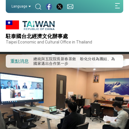
我國政府將在美國亞利桑納州設立「駐鳳凰城辦
:::
事處」，進一步深化台美交流合作
Language
:::
第一屆亞太在宅醫療大會開幕 總統盼分享臺灣
經驗為亞太醫療照護發展開創新里程碑
外交部發布WHA文宣影片「台灣醫療點亮世界」
及「台灣智慧醫療與健康產業展」預告短片，向
世界展現台灣守護全球健康的創新能量
駐泰國台北經濟文化辦事處
總統出訪史瓦帝尼返國談話 強調臺灣人有權利
走向世界 盼與理念相近國家共同維護國際秩序
Taipei Economic and Cultural Office in Thailand
堅定走向世界 賴總統抵達史瓦帝尼王國進行國是
訪問
總統與五院院長新春茶敘 盼化分歧為團結、為
重點消息
國家邁出合作第一步
總統農曆春節談話
台美貿易協議完成簽署達成6大目標、創5大歷史
性突破 總統強調將以3大面向加速臺灣經濟轉型
升級 籲請立院全力支持並盡速通過
臺美簽署「對等貿易協定」確立對等關稅15%且不
疊加 我輸美2072項產品豁免對等關稅
總統接受「法新社」（AFP）專訪內容
外交部長林佳龍於《外交事務》撰文指出：自由
世界 需要台灣，團結合作方能守護繁榮
外交部長林佳龍出席《台灣光華雜誌》50週年慶