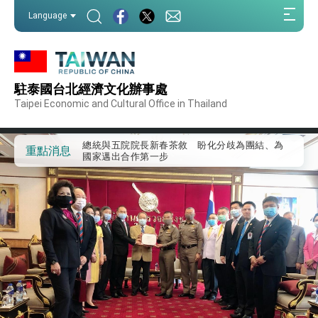
我國政府將在美國亞利桑納州設立「駐鳳凰城辦
:::
事處」，進一步深化台美交流合作
Language
:::
第一屆亞太在宅醫療大會開幕 總統盼分享臺灣
經驗為亞太醫療照護發展開創新里程碑
外交部發布WHA文宣影片「台灣醫療點亮世界」
及「台灣智慧醫療與健康產業展」預告短片，向
世界展現台灣守護全球健康的創新能量
駐泰國台北經濟文化辦事處
總統出訪史瓦帝尼返國談話 強調臺灣人有權利
走向世界 盼與理念相近國家共同維護國際秩序
Taipei Economic and Cultural Office in Thailand
堅定走向世界 賴總統抵達史瓦帝尼王國進行國是
訪問
總統與五院院長新春茶敘 盼化分歧為團結、為
重點消息
國家邁出合作第一步
總統農曆春節談話
台美貿易協議完成簽署達成6大目標、創5大歷史
性突破 總統強調將以3大面向加速臺灣經濟轉型
升級 籲請立院全力支持並盡速通過
臺美簽署「對等貿易協定」確立對等關稅15%且不
疊加 我輸美2072項產品豁免對等關稅
總統接受「法新社」（AFP）專訪內容
外交部長林佳龍於《外交事務》撰文指出：自由
世界 需要台灣，團結合作方能守護繁榮
外交部長林佳龍出席《台灣光華雜誌》50週年慶