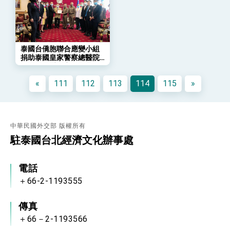
會 強調以實力守護台海和平 以決心掌握國家
命運
變局中 奮起的新臺灣 總統發表國慶演說
總統發表執政周年談話 盼面對未來挑戰 堅持
團結 迎風轉型 穩健前行
泰國台僑胞聯合應變小組
捐助泰國皇家警察總醫院
賴總統就職演說影片
負壓隔離手術室
總統重要談話
«
111
112
113
114
115
»
外交部重要言論
我國政府將在美國亞利桑納州設立「駐鳳凰城辦
事處」，進一步深化台美交流合作
中華民國外交部 版權所有
駐泰國台北經濟文化辦事處
電話
＋66-2-1193555
傳真
＋66－2-1193566