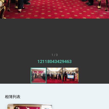
「見證蛻變，分享世界的光華」開幕式，期許數
位轉 型迎向下個50年
總統主持「台美經濟繁榮夥伴對話」記者會 說
明臺美合作三大戰略方向 盼與民主夥伴共同引
領 下一個世代的繁榮
外交部長林佳龍接受印尼「時代雜誌」專訪，闡
述印太安全局勢，籲深化台印尼半導體供應鏈合
作
外交部長林佳龍午宴歡迎美國聯邦參議員蓋耶哥
訪問團
外交部長林佳龍接見美國智庫「德國馬歇爾基金
會」訪問團一行，深化跨大西洋戰略夥伴關係
臺美經貿談判獲階段性成果 卓揆期勉爭取時間完
成「臺美對等貿易協定」簽署
1 / 3
卓揆：臺美關稅談判階段性結果有助臺灣取得有
12118043429463
利戰略地位 全力支持「臺美對等貿易協定」簽署
外交部與數位發展部攜手合作，整合台灣雄厚數
位實力，達成固邦榮邦目標
外交部長林佳龍主持第35次「參與亞太經濟合作
策略小組」跨部會會議
民調顯示多數國人滿意政府外交表現，高度支持
「總合外交」與台歐美日關係深化
相簿列表
總統以「韌性之島，希望之光」為題發表2026新
年談話
總統主持「守護民主台灣國安行動方案」記者