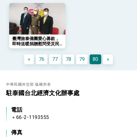
會 強調以實力守護台海和平 以決心掌握國家
命運
變局中 奮起的新臺灣 總統發表國慶演說
總統發表執政周年談話 盼面對未來挑戰 堅持
團結 迎風轉型 穩健前行
賴總統就職演說影片
臺灣旅泰僑團愛心募款，
即時送暖捐贈慰問受災民
總統重要談話
眾
«
76
77
78
79
80
»
外交部重要言論
我國政府將在美國亞利桑納州設立「駐鳳凰城辦
事處」，進一步深化台美交流合作
中華民國外交部 版權所有
駐泰國台北經濟文化辦事處
電話
＋66-2-1193555
傳真