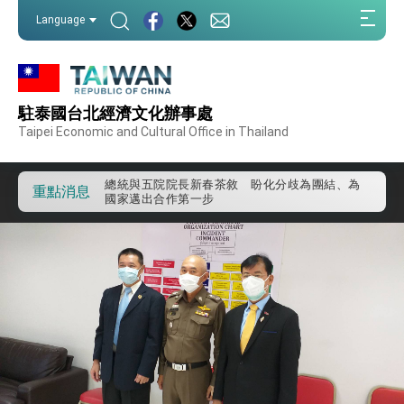
我國政府將在美國亞利桑納州設立「駐鳳凰城辦
:::
事處」，進一步深化台美交流合作
Language
:::
第一屆亞太在宅醫療大會開幕 總統盼分享臺灣
經驗為亞太醫療照護發展開創新里程碑
外交部發布WHA文宣影片「台灣醫療點亮世界」
及「台灣智慧醫療與健康產業展」預告短片，向
世界展現台灣守護全球健康的創新能量
駐泰國台北經濟文化辦事處
總統出訪史瓦帝尼返國談話 強調臺灣人有權利
走向世界 盼與理念相近國家共同維護國際秩序
Taipei Economic and Cultural Office in Thailand
堅定走向世界 賴總統抵達史瓦帝尼王國進行國是
訪問
總統與五院院長新春茶敘 盼化分歧為團結、為
重點消息
國家邁出合作第一步
總統農曆春節談話
台美貿易協議完成簽署達成6大目標、創5大歷史
性突破 總統強調將以3大面向加速臺灣經濟轉型
升級 籲請立院全力支持並盡速通過
臺美簽署「對等貿易協定」確立對等關稅15%且不
疊加 我輸美2072項產品豁免對等關稅
總統接受「法新社」（AFP）專訪內容
外交部長林佳龍於《外交事務》撰文指出：自由
世界 需要台灣，團結合作方能守護繁榮
外交部長林佳龍出席《台灣光華雜誌》50週年慶