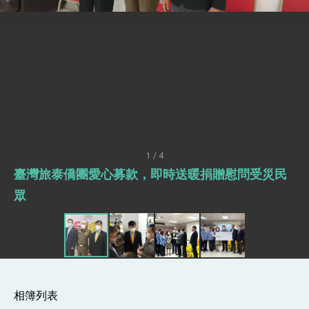
「見證蛻變，分享世界的光華」開幕式，期許數
位轉 型迎向下個50年
總統主持「台美經濟繁榮夥伴對話」記者會 說
明臺美合作三大戰略方向 盼與民主夥伴共同引
領 下一個世代的繁榮
外交部長林佳龍接受印尼「時代雜誌」專訪，闡
述印太安全局勢，籲深化台印尼半導體供應鏈合
作
外交部長林佳龍午宴歡迎美國聯邦參議員蓋耶哥
訪問團
外交部長林佳龍接見美國智庫「德國馬歇爾基金
會」訪問團一行，深化跨大西洋戰略夥伴關係
臺美經貿談判獲階段性成果 卓揆期勉爭取時間完
成「臺美對等貿易協定」簽署
1 / 4
卓揆：臺美關稅談判階段性結果有助臺灣取得有
臺灣旅泰僑團愛心募款，即時送暖捐贈慰問受災民
利戰略地位 全力支持「臺美對等貿易協定」簽署
外交部與數位發展部攜手合作，整合台灣雄厚數
眾
位實力，達成固邦榮邦目標
外交部長林佳龍主持第35次「參與亞太經濟合作
策略小組」跨部會會議
民調顯示多數國人滿意政府外交表現，高度支持
「總合外交」與台歐美日關係深化
總統以「韌性之島，希望之光」為題發表2026新
年談話
相簿列表
總統主持「守護民主台灣國安行動方案」記者