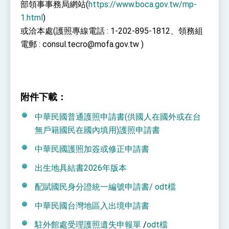
位實力，達成固邦榮邦目標
部領事事務局網站(
https://www.boca.gov.tw/mp-
外交部長林佳龍主持第35次「參與亞太經濟合作
1.html
)
策略小組」跨部會會議
或洽本處(護照專線電話 : 1-202-895-1812、領務組
民調顯示多數國人滿意政府外交表現，高度支持
電郵 : consul.tecro@mofa.gov.tw )
「總合外交」與台歐美日關係深化
總統以「韌性之島，希望之光」為題發表2026新
年談話
總統主持「守護民主台灣國安行動方案」記者
會 強調以實力守護台海和平 以決心掌握國家
命運
附件下載：
變局中 奮起的新臺灣 總統發表國慶演說
中華民國普通護照申請書(供國人在國外或在台
總統發表執政周年談話 盼面對未來挑戰 堅持
團結 迎風轉型 穩健前行
無戶籍國民在國內填用)護照申請書
賴總統就職演說影片
中華民國護照加簽或修正申請書
總統重要談話
出生地具結書2026年版本
外交部重要言論
配賦國民身分證統一編號申請書/
odt檔
我國政府將在美國亞利桑納州設立「駐鳳凰城辦
中華民國台灣地區入出境申請書
事處」，進一步深化台美交流合作
駐外館處受理護照遺失申報單
/
odt檔