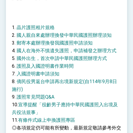
性突破 總統強調將以3大面向加速臺灣經濟轉型
升級 籲請立院全力支持並盡速通過
臺美簽署「對等貿易協定」確立對等關稅15%且不
疊加 我輸美2072項產品豁免對等關稅
總統接受「法新社」（AFP）專訪內容
1.
晶片護照相片規格
2.
國人親自來處辦理換發中華民國護照辦理須知
外交部長林佳龍於《外交事務》撰文指出：自由
世界 需要台灣，團結合作方能守護繁榮
3.
郵寄本處辦理換發我國護照申請須知
外交部長林佳龍出席《台灣光華雜誌》50週年慶
4.
國人在海外不慎遺失護照，申請補發之辦理方式
「見證蛻變，分享世界的光華」開幕式，期許數
位轉 型迎向下個50年
5.
國外出生，首次申請中華民國護照辦理方式
總統主持「台美經濟繁榮夥伴對話」記者會 說
明臺美合作三大戰略方向 盼與民主夥伴共同引
6.
護照及入國證明書作業時間
領 下一個世代的繁榮
外交部長林佳龍接受印尼「時代雜誌」專訪，闡
7.
入國證明書申請須知
述印太安全局勢，籲深化台印尼半導體供應鏈合
作
8.
僑民役男返台申請再出境新規定(自114年9月8日
外交部長林佳龍午宴歡迎美國聯邦參議員蓋耶哥
訪問團
施行)
外交部長林佳龍接見美國智庫「德國馬歇爾基金
9.
護照常見問題Q&A
會」訪問團一行，深化跨大西洋戰略夥伴關係
10.
宣導提醒「役齡男子應持中華民國護照入出境及
臺美經貿談判獲階段性成果 卓揆期勉爭取時間完
成「臺美對等貿易協定」簽署
兵役法規事」
卓揆：臺美關稅談判階段性結果有助臺灣取得有
11.
有條件式線上申換護照專區
利戰略地位 全力支持「臺美對等貿易協定」簽署
◎各項規定仍可能有所變動，最新規定敬請參考外交
外交部與數位發展部攜手合作，整合台灣雄厚數