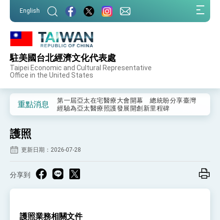
:::
English
:::
駐美國台北經濟文化代表處
外交部重要言論
Taipei Economic and Cultural Representative
Office in the United States
我國政府將在美國亞利桑納州設立「駐鳳凰城辦
事處」，進一步深化台美交流合作
第一屆亞太在宅醫療大會開幕 總統盼分享臺灣
重點消息
經驗為亞太醫療照護發展開創新里程碑
外交部發布WHA文宣影片「台灣醫療點亮世界」
及「台灣智慧醫療與健康產業展」預告短片，向
護照
世界展現台灣守護全球健康的創新能量
總統出訪史瓦帝尼返國談話 強調臺灣人有權利
走向世界 盼與理念相近國家共同維護國際秩序
更新日期：2026-07-28
堅定走向世界 賴總統抵達史瓦帝尼王國進行國是
訪問
分享到
總統與五院院長新春茶敘 盼化分歧為團結、為
國家邁出合作第一步
總統農曆春節談話
護照業務相關文件
台美貿易協議完成簽署達成6大目標、創5大歷史