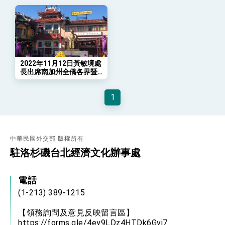
總統發表執政周年談話 盼面對未來挑戰 堅持
團結 迎風轉型 穩健前行
賴總統就職演說影片
總統重要談話
2022年11月12日黃敏境處
長出席南加州全僑各界暨
外交部重要言論
羅省中華會館紀念國父孫
中山先生誕辰156週年獻花
我國政府將在美國亞利桑納州設立「駐鳳凰城辦
1
致敬儀式
事處」，進一步深化台美交流合作
中華民國外交部 版權所有
駐洛杉磯台北經濟文化辦事處
電話
(1-213) 389-1215
【領務詢問及意見反映留言區】
https://forms.gle/4ey9LDz4HTDk6Gvj7