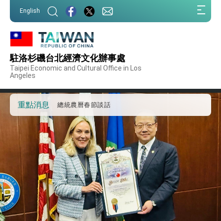
第一屆亞太在宅醫療大會開幕 總統盼分享臺灣
:::
經驗為亞太醫療照護發展開創新里程碑
English
:::
外交部發布WHA文宣影片「台灣醫療點亮世界」
及「台灣智慧醫療與健康產業展」預告短片，向
世界展現台灣守護全球健康的創新能量
總統出訪史瓦帝尼返國談話 強調臺灣人有權利
走向世界 盼與理念相近國家共同維護國際秩序
駐洛杉磯台北經濟文化辦事處
堅定走向世界 賴總統抵達史瓦帝尼王國進行國是
Taipei Economic and Cultural Office in Los
訪問
Angeles
總統與五院院長新春茶敘 盼化分歧為團結、為
國家邁出合作第一步
重點消息
總統農曆春節談話
台美貿易協議完成簽署達成6大目標、創5大歷史
性突破 總統強調將以3大面向加速臺灣經濟轉型
升級 籲請立院全力支持並盡速通過
臺美簽署「對等貿易協定」確立對等關稅15%且不
疊加 我輸美2072項產品豁免對等關稅
總統接受「法新社」（AFP）專訪內容
外交部長林佳龍於《外交事務》撰文指出：自由
世界 需要台灣，團結合作方能守護繁榮
外交部長林佳龍出席《台灣光華雜誌》50週年慶
「見證蛻變，分享世界的光華」開幕式，期許數
位轉 型迎向下個50年
總統主持「台美經濟繁榮夥伴對話」記者會 說