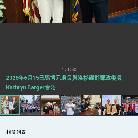
明臺美合作三大戰略方向 盼與民主夥伴共同引
領 下一個世代的繁榮
外交部長林佳龍接受印尼「時代雜誌」專訪，闡
述印太安全局勢，籲深化台印尼半導體供應鏈合
作
外交部長林佳龍午宴歡迎美國聯邦參議員蓋耶哥
訪問團
外交部長林佳龍接見美國智庫「德國馬歇爾基金
會」訪問團一行，深化跨大西洋戰略夥伴關係
臺美經貿談判獲階段性成果 卓揆期勉爭取時間完
成「臺美對等貿易協定」簽署
卓揆：臺美關稅談判階段性結果有助臺灣取得有
利戰略地位 全力支持「臺美對等貿易協定」簽署
1 / 1258
外交部與數位發展部攜手合作，整合台灣雄厚數
2026年6月15日馬博元處長與洛杉磯郡郡政委員
位實力，達成固邦榮邦目標
外交部長林佳龍主持第35次「參與亞太經濟合作
Kathryn Barger會晤
策略小組」跨部會會議
民調顯示多數國人滿意政府外交表現，高度支持
「總合外交」與台歐美日關係深化
總統以「韌性之島，希望之光」為題發表2026新
年談話
總統主持「守護民主台灣國安行動方案」記者
會 強調以實力守護台海和平 以決心掌握國家
相簿列表
命運
變局中 奮起的新臺灣 總統發表國慶演說