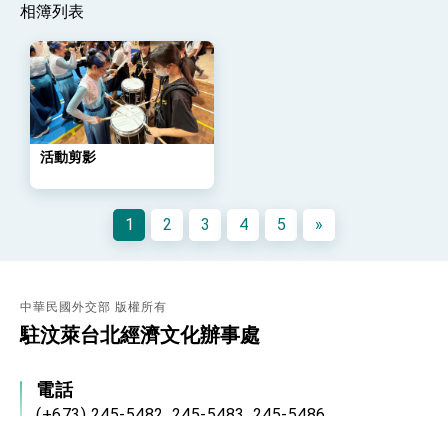
策略小組」跨部會會議
相簿列表
民調顯示多數國人滿意政府外交表現，高度支持
「總合外交」與台歐美日關係深化
總統以「韌性之島，希望之光」為題發表2026新
年談話
總統主持「守護民主台灣國安行動方案」記者
會 強調以實力守護台海和平 以決心掌握國家
命運
變局中 奮起的新臺灣 總統發表國慶演說
活動剪影
總統發表執政周年談話 盼面對未來挑戰 堅持
團結 迎風轉型 穩健前行
1
2
3
4
5
»
賴總統就職演說影片
總統重要談話
中華民國外交部 版權所有
外交部重要言論
駐汶萊台北經濟文化辦事處
我國政府將在美國亞利桑納州設立「駐鳳凰城辦
事處」，進一步深化台美交流合作
電話
(+673) 245-5482, 245-5483, 245-5486