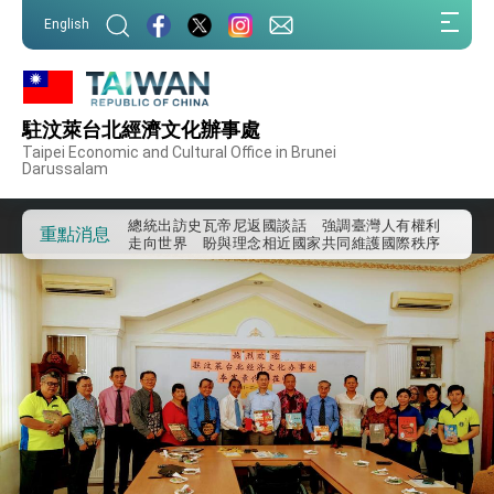
:::
English
:::
外交部重要言論
我國政府將在美國亞利桑納州設立「駐鳳凰城辦
事處」，進一步深化台美交流合作
駐汶萊台北經濟文化辦事處
第一屆亞太在宅醫療大會開幕 總統盼分享臺灣
Taipei Economic and Cultural Office in Brunei
經驗為亞太醫療照護發展開創新里程碑
Darussalam
外交部發布WHA文宣影片「台灣醫療點亮世界」
及「台灣智慧醫療與健康產業展」預告短片，向
世界展現台灣守護全球健康的創新能量
總統出訪史瓦帝尼返國談話 強調臺灣人有權利
重點消息
走向世界 盼與理念相近國家共同維護國際秩序
堅定走向世界 賴總統抵達史瓦帝尼王國進行國是
訪問
總統與五院院長新春茶敘 盼化分歧為團結、為
國家邁出合作第一步
總統農曆春節談話
台美貿易協議完成簽署達成6大目標、創5大歷史
性突破 總統強調將以3大面向加速臺灣經濟轉型
升級 籲請立院全力支持並盡速通過
臺美簽署「對等貿易協定」確立對等關稅15%且不
疊加 我輸美2072項產品豁免對等關稅