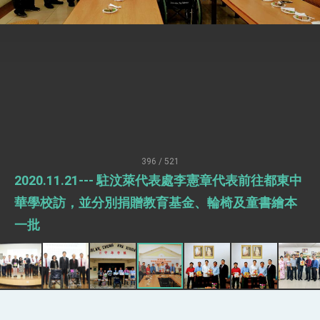
總統接受「法新社」（AFP）專訪內容
外交部長林佳龍於《外交事務》撰文指出：自由
世界 需要台灣，團結合作方能守護繁榮
外交部長林佳龍出席《台灣光華雜誌》50週年慶
「見證蛻變，分享世界的光華」開幕式，期許數
位轉 型迎向下個50年
總統主持「台美經濟繁榮夥伴對話」記者會 說
明臺美合作三大戰略方向 盼與民主夥伴共同引
領 下一個世代的繁榮
外交部長林佳龍接受印尼「時代雜誌」專訪，闡
述印太安全局勢，籲深化台印尼半導體供應鏈合
作
副總統接見美參議員蓋耶哥 強調美國是臺灣重
要合作夥伴
396 / 521
外交部長林佳龍午宴歡迎美國聯邦參議員蓋耶哥
2020.11.21--- 駐汶萊代表處李憲章代表前往都東中
訪問團
外交部長林佳龍接見美國智庫「德國馬歇爾基金
華學校訪，並分別捐贈教育基金、輪椅及童書繪本
會」訪問團一行，深化跨大西洋戰略夥伴關係
一批
臺美經貿談判獲階段性成果 卓揆期勉爭取時間完
成「臺美對等貿易協定」簽署
卓揆：臺美關稅談判階段性結果有助臺灣取得有
利戰略地位 全力支持「臺美對等貿易協定」簽署
外交部與數位發展部攜手合作，整合台灣雄厚數
位實力，達成固邦榮邦目標
外交部長林佳龍主持第35次「參與亞太經濟合作