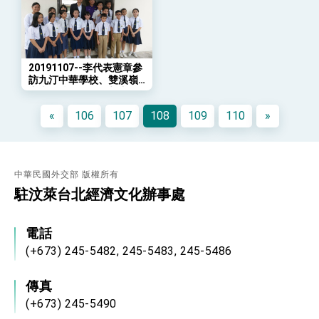
「總合外交」與台歐美日關係深化
總統以「韌性之島，希望之光」為題發表2026新
年談話
總統主持「守護民主台灣國安行動方案」記者
會 強調以實力守護台海和平 以決心掌握國家
20191107--李代表憲章參
命運
訪九汀中華學校、雙溪嶺
變局中 奮起的新臺灣 總統發表國慶演說
中嶺學校，捐贈有聲書及
教材補助款，支持華校興
總統發表執政周年談話 盼面對未來挑戰 堅持
«
106
107
108
109
110
»
學育才
團結 迎風轉型 穩健前行
賴總統就職演說影片
總統重要談話
中華民國外交部 版權所有
駐汶萊台北經濟文化辦事處
外交部重要言論
我國政府將在美國亞利桑納州設立「駐鳳凰城辦
事處」，進一步深化台美交流合作
電話
(+673) 245-5482, 245-5483, 245-5486
傳真
(+673) 245-5490