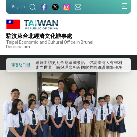
:::
English
:::
外交部重要言論
我國政府將在美國亞利桑納州設立「駐鳳凰城辦
事處」，進一步深化台美交流合作
駐汶萊台北經濟文化辦事處
第一屆亞太在宅醫療大會開幕 總統盼分享臺灣
Taipei Economic and Cultural Office in Brunei
經驗為亞太醫療照護發展開創新里程碑
Darussalam
外交部發布WHA文宣影片「台灣醫療點亮世界」
及「台灣智慧醫療與健康產業展」預告短片，向
世界展現台灣守護全球健康的創新能量
總統出訪史瓦帝尼返國談話 強調臺灣人有權利
重點消息
走向世界 盼與理念相近國家共同維護國際秩序
堅定走向世界 賴總統抵達史瓦帝尼王國進行國是
訪問
總統與五院院長新春茶敘 盼化分歧為團結、為
國家邁出合作第一步
總統農曆春節談話
台美貿易協議完成簽署達成6大目標、創5大歷史
性突破 總統強調將以3大面向加速臺灣經濟轉型
升級 籲請立院全力支持並盡速通過
臺美簽署「對等貿易協定」確立對等關稅15%且不
疊加 我輸美2072項產品豁免對等關稅