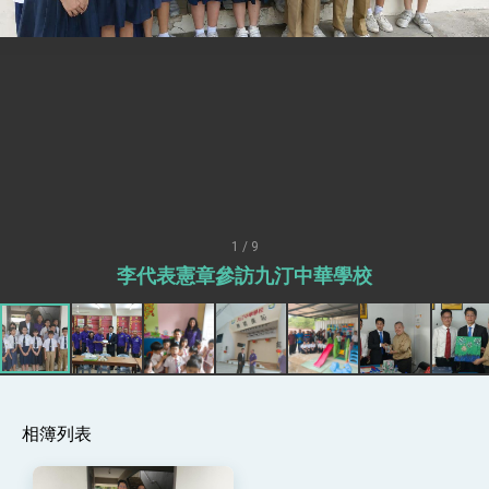
總統接受「法新社」（AFP）專訪內容
外交部長林佳龍於《外交事務》撰文指出：自由
世界 需要台灣，團結合作方能守護繁榮
外交部長林佳龍出席《台灣光華雜誌》50週年慶
「見證蛻變，分享世界的光華」開幕式，期許數
位轉 型迎向下個50年
總統主持「台美經濟繁榮夥伴對話」記者會 說
明臺美合作三大戰略方向 盼與民主夥伴共同引
領 下一個世代的繁榮
外交部長林佳龍接受印尼「時代雜誌」專訪，闡
述印太安全局勢，籲深化台印尼半導體供應鏈合
作
外交部長林佳龍午宴歡迎美國聯邦參議員蓋耶哥
訪問團
1 / 9
外交部長林佳龍接見美國智庫「德國馬歇爾基金
李代表憲章參訪九汀中華學校
會」訪問團一行，深化跨大西洋戰略夥伴關係
臺美經貿談判獲階段性成果 卓揆期勉爭取時間完
成「臺美對等貿易協定」簽署
卓揆：臺美關稅談判階段性結果有助臺灣取得有
利戰略地位 全力支持「臺美對等貿易協定」簽署
外交部與數位發展部攜手合作，整合台灣雄厚數
位實力，達成固邦榮邦目標
相簿列表
外交部長林佳龍主持第35次「參與亞太經濟合作
策略小組」跨部會會議
民調顯示多數國人滿意政府外交表現，高度支持