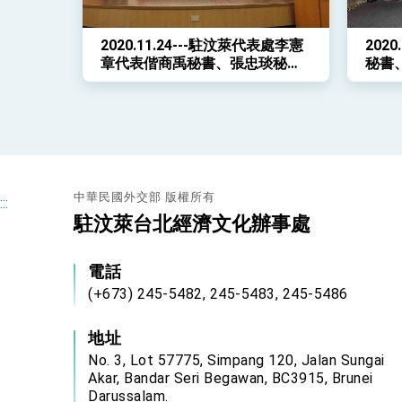
2020.11.24---駐汶萊代表處李憲
202
章代表偕商禹秘書、張忠琰秘書
秘書
及陳素娥小姐前往汶萊中華中學
學的
參訪，捐贈童書繪本一批及輪椅
屆幼
等
中華民國外交部 版權所有
:::
駐汶萊台北經濟文化辦事處
電話
(+673) 245-5482, 245-5483, 245-5486
地址
No. 3, Lot 57775, Simpang 120, Jalan Sungai
Akar, Bandar Seri Begawan, BC3915, Brunei
Darussalam.