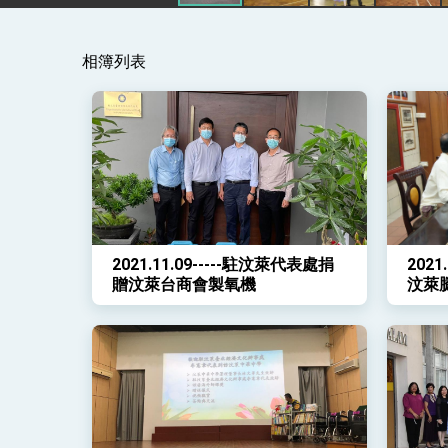
總統主持「守護民主台灣國安行動方案」
相簿列表
變局中 奮起的新臺灣 總統發表國慶演
總統發表執政周年談話 盼面對未來挑戰
賴總統就職演說影片
總統重要談話
外交部重要言論
2021.11.09-----駐汶萊代表處捐
2021
我國政府將在美國亞利桑納州設立「駐鳳
贈汶萊台商會製氧機
汶萊
及製