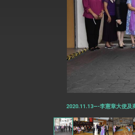
總統主持「台美經濟繁榮夥伴對話」記者
外交部長林佳龍接受印尼「時代雜誌」專
副總統接見美參議員蓋耶哥 強調美國是
外交部長林佳龍午宴歡迎美國聯邦參議員
外交部長林佳龍接見美國智庫「德國馬歇
臺美經貿談判獲階段性成果 卓揆期勉爭取
卓揆：臺美關稅談判階段性結果有助臺灣
外交部與數位發展部攜手合作，整合台灣
2020.11.13—-李憲
外交部長林佳龍主持第35次「參與亞太經
民調顯示多數國人滿意政府外交表現，高