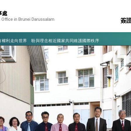
凰城辦事處」，進一步深化台美交流合作
事處
享臺灣經驗為亞太醫療照護發展開創新里程碑
 Office in Brunei Darussalam
簽
亮世界」及「台灣智慧醫療與健康產業展」預告短片，向世界展現台灣守
有權利走向世界 盼與理念相近國家共同維護國際秩序
領
國
行國是訪問
簽
消
構
結、為國家邁出合作第一步
陸
大歷史性突破 總統強調將以3大面向加速臺灣經濟轉型升級 籲請立
%且不疊加 我輸美2072項產品豁免對等關稅
：自由世界 需要台灣，團結合作方能守護繁榮