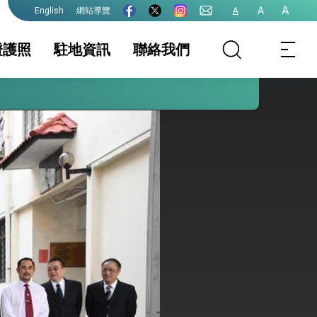
A
A
網站導覽
A
English
證護照
駐地資訊
聯絡我們
護全球健康的創新能量
務服務簡介
家相關資訊
領務新聞與訊息
簽證及入境須知
護照
生活資訊
證
保及性平諮詢機
文件證明
行事曆
台灣地區無戶籍國
民
港澳人士
其他及下載專區
院全力支持並盡速通過