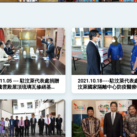
記者會 強調以實力守護台海和平 以決心掌握國家命運
說
 堅持團結 迎風轉型 穩健前行
.11.05 --- 駐汶萊代表處捐贈
2021.10.18----駐汶萊代
凰城辦事處」，進一步深化台美交流合作
騰雲殿屋頂琉璃瓦修繕基金
汶萊國家隔離中心防疫醫療
氧機