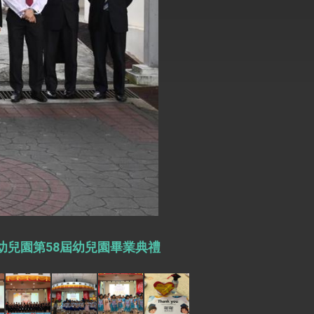
式，期許數位轉 型迎向下個50年
繁榮
校幼兒園第58屆幼兒園畢業典禮