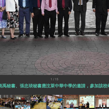
外交部長林佳龍出席《台灣光華雜誌》50週年慶「見證蛻變，分享世界的光華」開幕
會 說明臺美合作三大戰略方向 盼與民主夥伴共同引領 下一個世代的
訪，闡述印太安全局勢，籲深化台印尼半導體供應鏈合作
臺灣重要合作夥伴
蓋耶哥訪問團
爾基金會」訪問團一行，深化跨大西洋戰略夥伴關係
時間完成「臺美對等貿易協定」簽署
取得有利戰略地位 全力支持「臺美對等貿易協定」簽署
雄厚數位實力，達成固邦榮邦目標
1 / 15
章大使及商禹秘書、張忠琰秘書應汶萊中華中學的邀請，參加該
濟合作策略小組」跨部會會議
度支持「總合外交」與台歐美日關係深化
總統以「韌性之島，希望之光」為題發表2026新 年談話