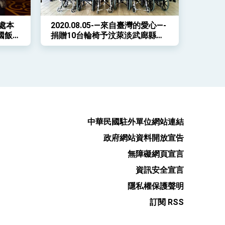
表處本
2020.08.05-—來自臺灣的愛心—-
國飯店
捐贈10台輪椅予汶萊淡武廊縣
年國慶
(Temburong)公立醫院
中華民國駐外單位網站連結
政府網站資料開放宣告
無障礙網頁宣言
資訊安全宣言
隱私權保護聲明
訂閱 RSS