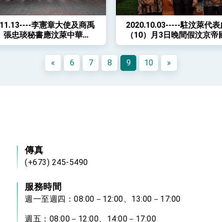
0.11.13----李憲章大使及商禹
2020.10.03-----駐汶萊代
、張忠琰秘書應汶萊中華中
（10）月3日晚間假汶京帝
邀請，參加該校幼兒園第58
舉行中華民國（台灣）109
兒園畢業典禮
酒會
«
6
7
8
9
10
»
傳真
(+673) 245-5490
服務時間
週一至週四：08:00－12:00、13:00－17:00
週五：08:00－12:00、14:00－17:00