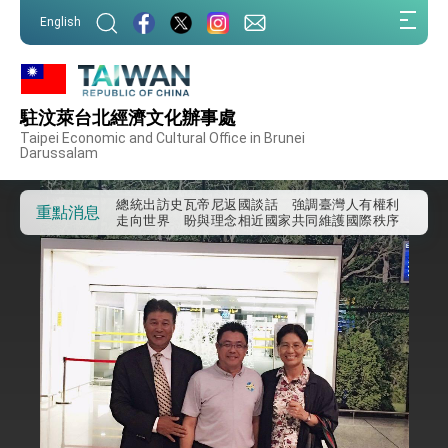
:::
English
:::
外交部重要言論
我國政府將在美國亞利桑納州設立「駐鳳凰城辦
事處」，進一步深化台美交流合作
駐汶萊台北經濟文化辦事處
第一屆亞太在宅醫療大會開幕 總統盼分享臺灣
Taipei Economic and Cultural Office in Brunei
經驗為亞太醫療照護發展開創新里程碑
Darussalam
外交部發布WHA文宣影片「台灣醫療點亮世界」
及「台灣智慧醫療與健康產業展」預告短片，向
世界展現台灣守護全球健康的創新能量
總統出訪史瓦帝尼返國談話 強調臺灣人有權利
重點消息
走向世界 盼與理念相近國家共同維護國際秩序
堅定走向世界 賴總統抵達史瓦帝尼王國進行國是
訪問
總統與五院院長新春茶敘 盼化分歧為團結、為
國家邁出合作第一步
總統農曆春節談話
台美貿易協議完成簽署達成6大目標、創5大歷史
性突破 總統強調將以3大面向加速臺灣經濟轉型
升級 籲請立院全力支持並盡速通過
臺美簽署「對等貿易協定」確立對等關稅15%且不
疊加 我輸美2072項產品豁免對等關稅