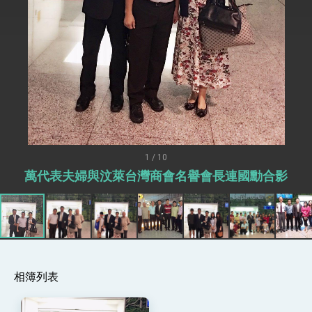
總統接受「法新社」（AFP）專訪內容
外交部長林佳龍於《外交事務》撰文指出：自由
世界 需要台灣，團結合作方能守護繁榮
外交部長林佳龍出席《台灣光華雜誌》50週年慶
「見證蛻變，分享世界的光華」開幕式，期許數
位轉 型迎向下個50年
總統主持「台美經濟繁榮夥伴對話」記者會 說
明臺美合作三大戰略方向 盼與民主夥伴共同引
領 下一個世代的繁榮
外交部長林佳龍接受印尼「時代雜誌」專訪，闡
述印太安全局勢，籲深化台印尼半導體供應鏈合
作
外交部長林佳龍午宴歡迎美國聯邦參議員蓋耶哥
訪問團
1 / 10
外交部長林佳龍接見美國智庫「德國馬歇爾基金
萬代表夫婦與汶萊台灣商會名譽會長連國勳合影
會」訪問團一行，深化跨大西洋戰略夥伴關係
臺美經貿談判獲階段性成果 卓揆期勉爭取時間完
成「臺美對等貿易協定」簽署
卓揆：臺美關稅談判階段性結果有助臺灣取得有
利戰略地位 全力支持「臺美對等貿易協定」簽署
外交部與數位發展部攜手合作，整合台灣雄厚數
位實力，達成固邦榮邦目標
相簿列表
外交部長林佳龍主持第35次「參與亞太經濟合作
策略小組」跨部會會議
民調顯示多數國人滿意政府外交表現，高度支持