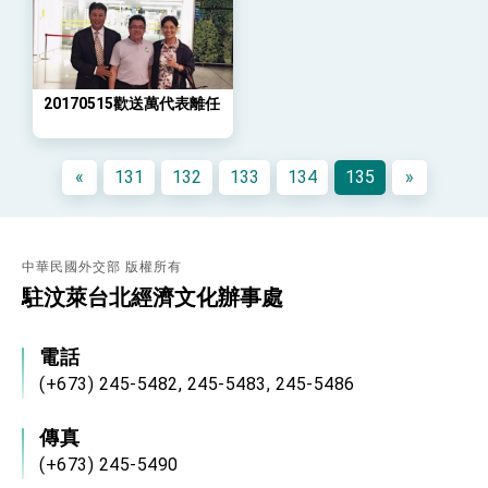
「總合外交」與台歐美日關係深化
總統以「韌性之島，希望之光」為題發表2026新
年談話
總統主持「守護民主台灣國安行動方案」記者
會 強調以實力守護台海和平 以決心掌握國家
20170515歡送萬代表離任
命運
變局中 奮起的新臺灣 總統發表國慶演說
總統發表執政周年談話 盼面對未來挑戰 堅持
«
131
132
133
134
135
»
團結 迎風轉型 穩健前行
賴總統就職演說影片
總統重要談話
中華民國外交部 版權所有
駐汶萊台北經濟文化辦事處
外交部重要言論
我國政府將在美國亞利桑納州設立「駐鳳凰城辦
事處」，進一步深化台美交流合作
電話
(+673) 245-5482, 245-5483, 245-5486
傳真
(+673) 245-5490