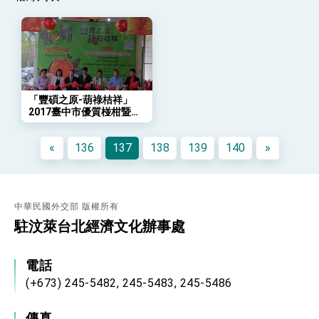
策略小組」跨部會會議
民調顯示多數國人滿意政府外交表現，高度支持
「總合外交」與台歐美日關係深化
總統以「韌性之島，希望之光」為題發表2026新
年談話
總統主持「守護民主台灣國安行動方案」記者
會 強調以實力守護台海和平 以決心掌握國家
「豐碩之原-葫祿桔祥」
命運
變局中 奮起的新臺灣 總統發表國慶演說
2017臺中市優質椪柑暨農
特產品推展禮
總統發表執政周年談話 盼面對未來挑戰 堅持
團結 迎風轉型 穩健前行
«
136
137
138
139
140
»
賴總統就職演說影片
總統重要談話
中華民國外交部 版權所有
駐汶萊台北經濟文化辦事處
外交部重要言論
我國政府將在美國亞利桑納州設立「駐鳳凰城辦
事處」，進一步深化台美交流合作
電話
(+673) 245-5482, 245-5483, 245-5486
傳真