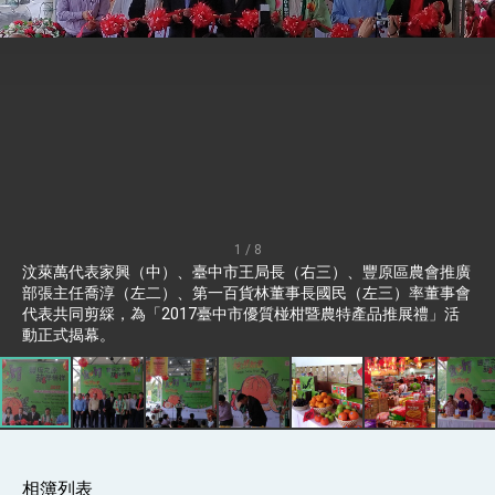
總統接受「法新社」（AFP）專訪內容
外交部長林佳龍於《外交事務》撰文指出：自由
世界 需要台灣，團結合作方能守護繁榮
外交部長林佳龍出席《台灣光華雜誌》50週年慶
「見證蛻變，分享世界的光華」開幕式，期許數
位轉 型迎向下個50年
總統主持「台美經濟繁榮夥伴對話」記者會 說
明臺美合作三大戰略方向 盼與民主夥伴共同引
領 下一個世代的繁榮
外交部長林佳龍接受印尼「時代雜誌」專訪，闡
述印太安全局勢，籲深化台印尼半導體供應鏈合
作
副總統接見美參議員蓋耶哥 強調美國是臺灣重
要合作夥伴
1 / 8
外交部長林佳龍午宴歡迎美國聯邦參議員蓋耶哥
汶萊萬代表家興（中）、臺中市王局長（右三）、豐原區農會推廣
訪問團
部張主任喬淳（左二）、第一百貨林董事長國民（左三）率董事會
外交部長林佳龍接見美國智庫「德國馬歇爾基金
代表共同剪綵，為「2017臺中市優質椪柑暨農特產品推展禮」活
會」訪問團一行，深化跨大西洋戰略夥伴關係
動正式揭幕。
臺美經貿談判獲階段性成果 卓揆期勉爭取時間完
成「臺美對等貿易協定」簽署
卓揆：臺美關稅談判階段性結果有助臺灣取得有
利戰略地位 全力支持「臺美對等貿易協定」簽署
外交部與數位發展部攜手合作，整合台灣雄厚數
位實力，達成固邦榮邦目標
外交部長林佳龍主持第35次「參與亞太經濟合作
相簿列表