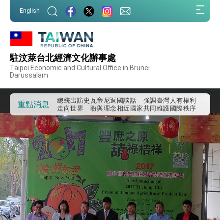
:::
English
:::
外交部重要言論
我國政府將在美國亞利桑納州設立「駐鳳凰城辦
事處」，進一步深化台美交流合作
駐汶萊台北經濟文化辦事處
第一屆亞太在宅醫療大會開幕 總統盼分享臺灣
Taipei Economic and Cultural Office in Brunei
經驗為亞太醫療照護發展開創新里程碑
Darussalam
外交部發布WHA文宣影片「台灣醫療點亮世界」
及「台灣智慧醫療與健康產業展」預告短片，向
世界展現台灣守護全球健康的創新能量
總統出訪史瓦帝尼返國談話 強調臺灣人有權利
重點消息
走向世界 盼與理念相近國家共同維護國際秩序
堅定走向世界 賴總統抵達史瓦帝尼王國進行國是
訪問
總統與五院院長新春茶敘 盼化分歧為團結、為
國家邁出合作第一步
總統農曆春節談話
台美貿易協議完成簽署達成6大目標、創5大歷史
性突破 總統強調將以3大面向加速臺灣經濟轉型
升級 籲請立院全力支持並盡速通過
臺美簽署「對等貿易協定」確立對等關稅15%且不
疊加 我輸美2072項產品豁免對等關稅