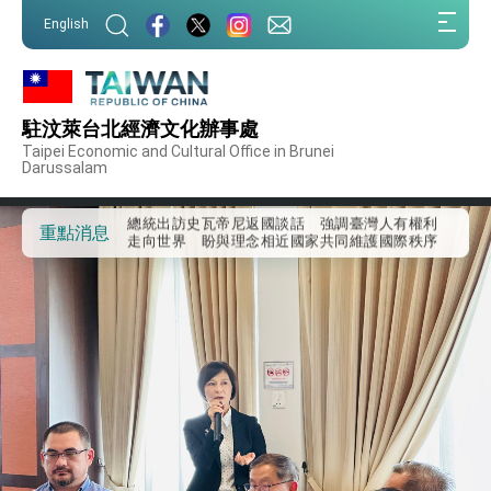
:::
外交部重要言論
English
:::
我國政府將在美國亞利桑納州設立「駐鳳凰城辦
事處」，進一步深化台美交流合作
第一屆亞太在宅醫療大會開幕 總統盼分享臺灣
經驗為亞太醫療照護發展開創新里程碑
駐汶萊台北經濟文化辦事處
外交部發布WHA文宣影片「台灣醫療點亮世界」
Taipei Economic and Cultural Office in Brunei
及「台灣智慧醫療與健康產業展」預告短片，向
Darussalam
世界展現台灣守護全球健康的創新能量
總統出訪史瓦帝尼返國談話 強調臺灣人有權利
走向世界 盼與理念相近國家共同維護國際秩序
重點消息
堅定走向世界 賴總統抵達史瓦帝尼王國進行國是
訪問
總統與五院院長新春茶敘 盼化分歧為團結、為
國家邁出合作第一步
總統農曆春節談話
台美貿易協議完成簽署達成6大目標、創5大歷史
性突破 總統強調將以3大面向加速臺灣經濟轉型
升級 籲請立院全力支持並盡速通過
臺美簽署「對等貿易協定」確立對等關稅15%且不
疊加 我輸美2072項產品豁免對等關稅
總統接受「法新社」（AFP）專訪內容