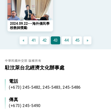
年談話
總統主持「守護民主台灣國安行動方案」記者
會 強調以實力守護台海和平 以決心掌握國家
命運
變局中 奮起的新臺灣 總統發表國慶演說
2024.09.22---海外僑民學
校教師獎勵
總統發表執政周年談話 盼面對未來挑戰 堅持
團結 迎風轉型 穩健前行
«
41
42
43
44
45
»
賴總統就職演說影片
總統重要談話
中華民國外交部 版權所有
外交部重要言論
駐汶萊台北經濟文化辦事處
我國政府將在美國亞利桑納州設立「駐鳳凰城辦
事處」，進一步深化台美交流合作
電話
(+673) 245-5482, 245-5483, 245-5486
傳真
(+673) 245-5490