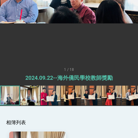
外交部長林佳龍於《外交事務》撰文指出：自由
世界 需要台灣，團結合作方能守護繁榮
外交部長林佳龍出席《台灣光華雜誌》50週年慶
「見證蛻變，分享世界的光華」開幕式，期許數
位轉 型迎向下個50年
總統主持「台美經濟繁榮夥伴對話」記者會 說
明臺美合作三大戰略方向 盼與民主夥伴共同引
領 下一個世代的繁榮
外交部長林佳龍接受印尼「時代雜誌」專訪，闡
述印太安全局勢，籲深化台印尼半導體供應鏈合
作
外交部長林佳龍午宴歡迎美國聯邦參議員蓋耶哥
訪問團
外交部長林佳龍接見美國智庫「德國馬歇爾基金
會」訪問團一行，深化跨大西洋戰略夥伴關係
1 / 18
臺美經貿談判獲階段性成果 卓揆期勉爭取時間完
2024.09.22--海外僑民學校教師獎勵
成「臺美對等貿易協定」簽署
卓揆：臺美關稅談判階段性結果有助臺灣取得有
利戰略地位 全力支持「臺美對等貿易協定」簽署
外交部與數位發展部攜手合作，整合台灣雄厚數
位實力，達成固邦榮邦目標
外交部長林佳龍主持第35次「參與亞太經濟合作
策略小組」跨部會會議
相簿列表
民調顯示多數國人滿意政府外交表現，高度支持
「總合外交」與台歐美日關係深化
總統以「韌性之島，希望之光」為題發表2026新