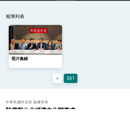
會 強調以實力守護台海和平 以決心掌握國家
命運
變局中 奮起的新臺灣 總統發表國慶演說
相簿列表
總統發表執政周年談話 盼面對未來挑戰 堅持
團結 迎風轉型 穩健前行
賴總統就職演說影片
總統重要談話
外交部重要言論
照片集錦
我國政府將在美國亞利桑納州設立「駐鳳凰城辦
事處」，進一步深化台美交流合作
«
261
中華民國外交部 版權所有
駐雪梨台北經濟文化辦事處
電話