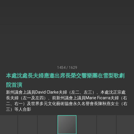
「見證蛻變，分享世界的光華」開幕式，期許數
位轉 型迎向下個50年
總統主持「台美經濟繁榮夥伴對話」記者會 說
明臺美合作三大戰略方向 盼與民主夥伴共同引
領 下一個世代的繁榮
外交部長林佳龍接受印尼「時代雜誌」專訪，闡
述印太安全局勢，籲深化台印尼半導體供應鏈合
作
外交部長林佳龍午宴歡迎美國聯邦參議員蓋耶哥
訪問團
外交部長林佳龍接見美國智庫「德國馬歇爾基金
會」訪問團一行，深化跨大西洋戰略夥伴關係
臺美經貿談判獲階段性成果 卓揆期勉爭取時間完
成「臺美對等貿易協定」簽署
1454 / 1629
卓揆：臺美關稅談判階段性結果有助臺灣取得有
本處沈處長夫婦應邀出席長榮交響樂團在雪梨歌劇
利戰略地位 全力支持「臺美對等貿易協定」簽署
外交部與數位發展部攜手合作，整合台灣雄厚數
院首演
位實力，達成固邦榮邦目標
新州議會上議員David Clarke夫婦（左二、左三）、本處沈正宗處
外交部長林佳龍主持第35次「參與亞太經濟合作
長夫婦（左一及左四）、前新州議會上議員Marie Ficarra夫婦（右
策略小組」跨部會會議
二、右一）及世界多元文化藝術協會永久名譽會長陳秋燕女士（右
民調顯示多數國人滿意政府外交表現，高度支持
三）等人合影
「總合外交」與台歐美日關係深化
總統以「韌性之島，希望之光」為題發表2026新
年談話
總統主持「守護民主台灣國安行動方案」記者