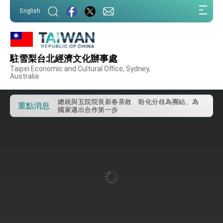
我國政府將在美國亞利桑納州設立「駐鳳凰城辦
:::
事處」，進一步深化台美交流合作
English
:::
第一屆亞太在宅醫療大會開幕 總統盼分享臺灣
經驗為亞太醫療照護發展開創新里程碑
外交部發布WHA文宣影片「台灣醫療點亮世界」
及「台灣智慧醫療與健康產業展」預告短片，向
駐雪梨台北經濟文化辦事處
世界展現台灣守護全球健康的創新能量
總統出訪史瓦帝尼返國談話 強調臺灣人有權利
Taipei Economic and Cultural Office, Sydney,
走向世界 盼與理念相近國家共同維護國際秩序
Australia
堅定走向世界 賴總統抵達史瓦帝尼王國進行國是
訪問
總統與五院院長新春茶敘 盼化分歧為團結、為
重點消息
國家邁出合作第一步
總統農曆春節談話
台美貿易協議完成簽署達成6大目標、創5大歷史
性突破 總統強調將以3大面向加速臺灣經濟轉型
升級 籲請立院全力支持並盡速通過
臺美簽署「對等貿易協定」確立對等關稅15%且不
疊加 我輸美2072項產品豁免對等關稅
總統接受「法新社」（AFP）專訪內容
外交部長林佳龍於《外交事務》撰文指出：自由
世界 需要台灣，團結合作方能守護繁榮
外交部長林佳龍出席《台灣光華雜誌》50週年慶