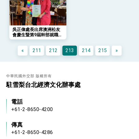
團結 迎風轉型 穩健前行
賴總統就職演說影片
總統重要談話
吳正偉處長出席澳洲松友
會慶生暨第9屆幹部就職典
外交部重要言論
禮
我國政府將在美國亞利桑納州設立「駐鳳凰城辦
«
211
212
213
214
215
»
事處」，進一步深化台美交流合作
中華民國外交部 版權所有
駐雪梨台北經濟文化辦事處
電話
+61-2-8650-4200
傳真
+61-2-8650-4286