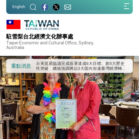
外交部發布WHA文宣影片「台灣醫療點亮世界」
:::
及「台灣智慧醫療與健康產業展」預告短片，向
English
世界展現台灣守護全球健康的創新能量
:::
總統出訪史瓦帝尼返國談話 強調臺灣人有權利
走向世界 盼與理念相近國家共同維護國際秩序
堅定走向世界 賴總統抵達史瓦帝尼王國進行國是
訪問
駐雪梨台北經濟文化辦事處
總統與五院院長新春茶敘 盼化分歧為團結、為
Taipei Economic and Cultural Office, Sydney,
國家邁出合作第一步
Australia
總統農曆春節談話
台美貿易協議完成簽署達成6大目標、創5大歷史
重點消息
性突破 總統強調將以3大面向加速臺灣經濟轉型
升級 籲請立院全力支持並盡速通過
臺美簽署「對等貿易協定」確立對等關稅15%且不
疊加 我輸美2072項產品豁免對等關稅
總統接受「法新社」（AFP）專訪內容
外交部長林佳龍於《外交事務》撰文指出：自由
世界 需要台灣，團結合作方能守護繁榮
外交部長林佳龍出席《台灣光華雜誌》50週年慶
「見證蛻變，分享世界的光華」開幕式，期許數
位轉 型迎向下個50年
總統主持「台美經濟繁榮夥伴對話」記者會 說
明臺美合作三大戰略方向 盼與民主夥伴共同引
領 下一個世代的繁榮
外交部長林佳龍接受印尼「時代雜誌」專訪，闡