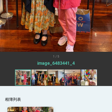
述印太安全局勢，籲深化台印尼半導體供應鏈合
作
外交部長林佳龍午宴歡迎美國聯邦參議員蓋耶哥
訪問團
外交部長林佳龍接見美國智庫「德國馬歇爾基金
會」訪問團一行，深化跨大西洋戰略夥伴關係
臺美經貿談判獲階段性成果 卓揆期勉爭取時間完
成「臺美對等貿易協定」簽署
卓揆：臺美關稅談判階段性結果有助臺灣取得有
利戰略地位 全力支持「臺美對等貿易協定」簽署
外交部與數位發展部攜手合作，整合台灣雄厚數
位實力，達成固邦榮邦目標
1 / 5
外交部長林佳龍主持第35次「參與亞太經濟合作
image_6483441_4
策略小組」跨部會會議
民調顯示多數國人滿意政府外交表現，高度支持
「總合外交」與台歐美日關係深化
總統以「韌性之島，希望之光」為題發表2026新
年談話
總統主持「守護民主台灣國安行動方案」記者
會 強調以實力守護台海和平 以決心掌握國家
命運
相簿列表
變局中 奮起的新臺灣 總統發表國慶演說
總統發表執政周年談話 盼面對未來挑戰 堅持