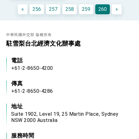
「見證蛻變，分享世界的光華」開幕式，期許數
«
256
257
258
259
260
»
位轉 型迎向下個50年
總統主持「台美經濟繁榮夥伴對話」記者會 說
明臺美合作三大戰略方向 盼與民主夥伴共同引
領 下一個世代的繁榮
外交部長林佳龍接受印尼「時代雜誌」專訪，闡
述印太安全局勢，籲深化台印尼半導體供應鏈合
作
中華民國外交部 版權所有
外交部長林佳龍午宴歡迎美國聯邦參議員蓋耶哥
訪問團
駐雪梨台北經濟文化辦事處
外交部長林佳龍接見美國智庫「德國馬歇爾基金
會」訪問團一行，深化跨大西洋戰略夥伴關係
電話
臺美經貿談判獲階段性成果 卓揆期勉爭取時間完
成「臺美對等貿易協定」簽署
+61-2-8650-4200
卓揆：臺美關稅談判階段性結果有助臺灣取得有
利戰略地位 全力支持「臺美對等貿易協定」簽署
傳真
外交部與數位發展部攜手合作，整合台灣雄厚數
+61-2-8650-4286
位實力，達成固邦榮邦目標
外交部長林佳龍主持第35次「參與亞太經濟合作
策略小組」跨部會會議
地址
民調顯示多數國人滿意政府外交表現，高度支持
Suite 1902, Level 19, 25 Martin Place, Sydney
「總合外交」與台歐美日關係深化
NSW 2000 Australia
總統以「韌性之島，希望之光」為題發表2026新
年談話
服務時間
總統主持「守護民主台灣國安行動方案」記者