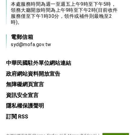
會 強調以實力守護台海和平 以決心掌握國家
本處服務時間為週一至週五上午9時至下午5時，
命運
領務大廳開放時間為上午9時至下午2時(目前收件
變局中 奮起的新臺灣 總統發表國慶演說
服務僅至下午1時30分，領件或補件則最晚至2
總統發表執政周年談話 盼面對未來挑戰 堅持
時)。
團結 迎風轉型 穩健前行
賴總統就職演說影片
電郵信箱
syd@mofa.gov.tw
總統重要談話
外交部重要言論
中華民國駐外單位網站連結
我國政府將在美國亞利桑納州設立「駐鳳凰城辦
政府網站資料開放宣告
事處」，進一步深化台美交流合作
無障礙網頁宣言
資訊安全宣言
隱私權保護聲明
訂閱 RSS