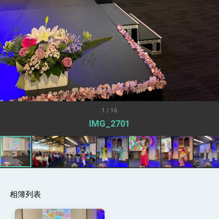
述印太安全局勢，籲深化台印尼半導體供應鏈合
作
外交部長林佳龍午宴歡迎美國聯邦參議員蓋耶哥
訪問團
外交部長林佳龍接見美國智庫「德國馬歇爾基金
會」訪問團一行，深化跨大西洋戰略夥伴關係
臺美經貿談判獲階段性成果 卓揆期勉爭取時間完
成「臺美對等貿易協定」簽署
卓揆：臺美關稅談判階段性結果有助臺灣取得有
利戰略地位 全力支持「臺美對等貿易協定」簽署
外交部與數位發展部攜手合作，整合台灣雄厚數
位實力，達成固邦榮邦目標
1 / 16
外交部長林佳龍主持第35次「參與亞太經濟合作
IMG_2701
策略小組」跨部會會議
民調顯示多數國人滿意政府外交表現，高度支持
「總合外交」與台歐美日關係深化
總統以「韌性之島，希望之光」為題發表2026新
年談話
總統主持「守護民主台灣國安行動方案」記者
會 強調以實力守護台海和平 以決心掌握國家
命運
相簿列表
變局中 奮起的新臺灣 總統發表國慶演說
總統發表執政周年談話 盼面對未來挑戰 堅持