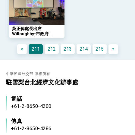
團結 迎風轉型 穩健前行
賴總統就職演說影片
總統重要談話
吳正偉處長出席
Willoughby-市政府
外交部重要言論
MOSAIC中心30週年慶
我國政府將在美國亞利桑納州設立「駐鳳凰城辦
«
211
212
213
214
215
»
事處」，進一步深化台美交流合作
中華民國外交部 版權所有
駐雪梨台北經濟文化辦事處
電話
+61-2-8650-4200
傳真
+61-2-8650-4286