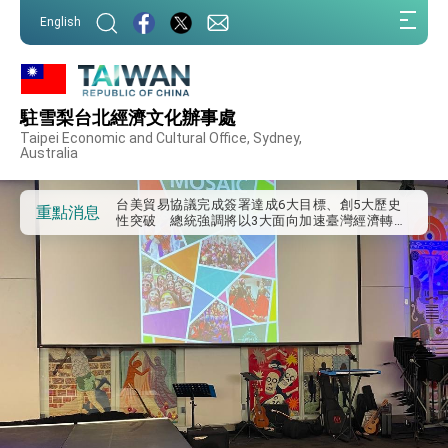
外交部發布WHA文宣影片「台灣醫療點亮世界」
:::
及「台灣智慧醫療與健康產業展」預告短片，向
English
世界展現台灣守護全球健康的創新能量
:::
總統出訪史瓦帝尼返國談話 強調臺灣人有權利
走向世界 盼與理念相近國家共同維護國際秩序
堅定走向世界 賴總統抵達史瓦帝尼王國進行國是
訪問
駐雪梨台北經濟文化辦事處
總統與五院院長新春茶敘 盼化分歧為團結、為
Taipei Economic and Cultural Office, Sydney,
國家邁出合作第一步
Australia
總統農曆春節談話
台美貿易協議完成簽署達成6大目標、創5大歷史
重點消息
性突破 總統強調將以3大面向加速臺灣經濟轉型
升級 籲請立院全力支持並盡速通過
臺美簽署「對等貿易協定」確立對等關稅15%且不
疊加 我輸美2072項產品豁免對等關稅
總統接受「法新社」（AFP）專訪內容
外交部長林佳龍於《外交事務》撰文指出：自由
世界 需要台灣，團結合作方能守護繁榮
外交部長林佳龍出席《台灣光華雜誌》50週年慶
「見證蛻變，分享世界的光華」開幕式，期許數
位轉 型迎向下個50年
總統主持「台美經濟繁榮夥伴對話」記者會 說
明臺美合作三大戰略方向 盼與民主夥伴共同引
領 下一個世代的繁榮
外交部長林佳龍接受印尼「時代雜誌」專訪，闡