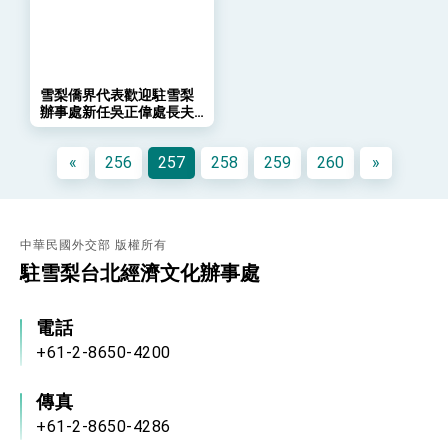
年談話
總統主持「守護民主台灣國安行動方案」記者
會 強調以實力守護台海和平 以決心掌握國家
命運
變局中 奮起的新臺灣 總統發表國慶演說
雪梨僑界代表歡迎駐雪梨
總統發表執政周年談話 盼面對未來挑戰 堅持
辦事處新任吳正偉處長夫
團結 迎風轉型 穩健前行
婦抵任
賴總統就職演說影片
«
256
257
258
259
260
»
總統重要談話
外交部重要言論
中華民國外交部 版權所有
我國政府將在美國亞利桑納州設立「駐鳳凰城辦
駐雪梨台北經濟文化辦事處
事處」，進一步深化台美交流合作
電話
+61-2-8650-4200
傳真
+61-2-8650-4286