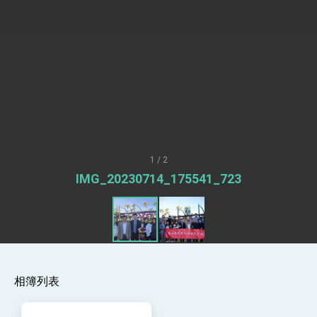
「見證蛻變，分享世界的光華」開幕式，期許數
位轉 型迎向下個50年
總統主持「台美經濟繁榮夥伴對話」記者會 說
明臺美合作三大戰略方向 盼與民主夥伴共同引
領 下一個世代的繁榮
外交部長林佳龍接受印尼「時代雜誌」專訪，闡
述印太安全局勢，籲深化台印尼半導體供應鏈合
作
副總統接見美參議員蓋耶哥 強調美國是臺灣重
要合作夥伴
外交部長林佳龍午宴歡迎美國聯邦參議員蓋耶哥
訪問團
外交部長林佳龍接見美國智庫「德國馬歇爾基金
會」訪問團一行，深化跨大西洋戰略夥伴關係
1 / 2
臺美經貿談判獲階段性成果 卓揆期勉爭取時間完
IMG_20230714_175541_723
成「臺美對等貿易協定」簽署
卓揆：臺美關稅談判階段性結果有助臺灣取得有
利戰略地位 全力支持「臺美對等貿易協定」簽署
外交部與數位發展部攜手合作，整合台灣雄厚數
位實力，達成固邦榮邦目標
外交部長林佳龍主持第35次「參與亞太經濟合作
策略小組」跨部會會議
相簿列表
民調顯示多數國人滿意政府外交表現，高度支持
「總合外交」與台歐美日關係深化
總統以「韌性之島，希望之光」為題發表2026新