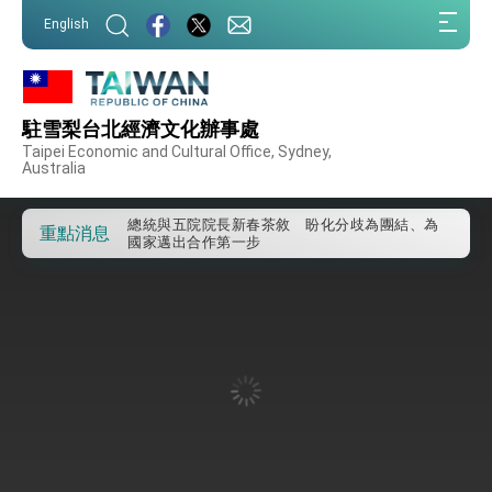
我國政府將在美國亞利桑納州設立「駐鳳凰城辦
:::
事處」，進一步深化台美交流合作
English
:::
第一屆亞太在宅醫療大會開幕 總統盼分享臺灣
經驗為亞太醫療照護發展開創新里程碑
外交部發布WHA文宣影片「台灣醫療點亮世界」
及「台灣智慧醫療與健康產業展」預告短片，向
駐雪梨台北經濟文化辦事處
世界展現台灣守護全球健康的創新能量
總統出訪史瓦帝尼返國談話 強調臺灣人有權利
Taipei Economic and Cultural Office, Sydney,
走向世界 盼與理念相近國家共同維護國際秩序
Australia
堅定走向世界 賴總統抵達史瓦帝尼王國進行國是
訪問
總統與五院院長新春茶敘 盼化分歧為團結、為
重點消息
國家邁出合作第一步
總統農曆春節談話
台美貿易協議完成簽署達成6大目標、創5大歷史
性突破 總統強調將以3大面向加速臺灣經濟轉型
升級 籲請立院全力支持並盡速通過
臺美簽署「對等貿易協定」確立對等關稅15%且不
疊加 我輸美2072項產品豁免對等關稅
總統接受「法新社」（AFP）專訪內容
外交部長林佳龍於《外交事務》撰文指出：自由
世界 需要台灣，團結合作方能守護繁榮
外交部長林佳龍出席《台灣光華雜誌》50週年慶