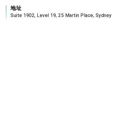
地址
Suite 1902, Level 19, 25 Martin Place, Sydney
NSW 2000 Australia
服務時間
本處服務時間為週一至週五上午9時至下午5時，
領務大廳開放時間為上午9時至下午2時(目前收件
服務僅至下午1時30分，領件或補件則最晚至2
時)。
電郵信箱
syd@mofa.gov.tw
中華民國駐外單位網站連結
政府網站資料開放宣告
無障礙網頁宣言