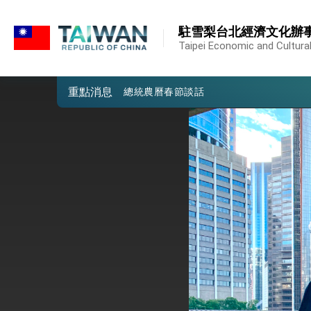
:::
堅定走向世界 賴總統抵達史瓦帝尼王國進
:::
駐雪梨台北經濟文化辦
總統與五院院長新春茶敘 盼化分歧為團
Taipei Economic and Cultural 
總統農曆春節談話
重點消息
台美貿易協議完成簽署達成6大目標、創5
臺美簽署「對等貿易協定」確立對等關稅15
總統接受「法新社」（AFP）專訪內容
外交部長林佳龍於《外交事務》撰文指出
總統主持「台美經濟繁榮夥伴對話」記者
外交部長林佳龍接受印尼「時代雜誌」專
外交部長林佳龍午宴歡迎美國聯邦參議員