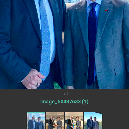
爾基金會」訪問團一行，深化跨大西洋戰略夥伴關係
時間完成「臺美對等貿易協定」簽署
取得有利戰略地位 全力支持「臺美對等貿易協定」簽署
雄厚數位實力，達成固邦榮邦目標
濟合作策略小組」跨部會會議
度支持「總合外交」與台歐美日關係深化
總統以「韌性之島，希望之光」為題發表2026新 年談話
記者會 強調以實力守護台海和平 以決心掌握國家命運
說
1 / 4
image_50437633 (1)
 堅持團結 迎風轉型 穩健前行