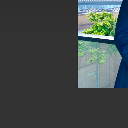
外交部長林佳龍接見美國智庫「德國馬歇
臺美經貿談判獲階段性成果 卓揆期勉爭取
卓揆：臺美關稅談判階段性結果有助臺灣
外交部與數位發展部攜手合作，整合台灣
外交部長林佳龍主持第35次「參與亞太經
民調顯示多數國人滿意政府外交表現，高
總統主持「守護民主台灣國安行動方案」
變局中 奮起的新臺灣 總統發表國慶演
總統發表執政周年談話 盼面對未來挑戰
賴總統就職演說影片
總統重要談話