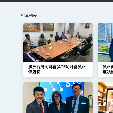
外交部重要言論
相簿列表
我國政府將在美國亞利桑納州設立「駐鳳
澳洲台灣同鄉會(ATFA)拜會吳正
吳正
偉處長
黨領袖D