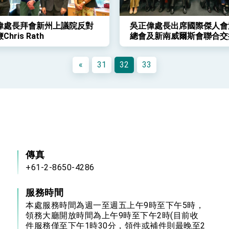
偉處長拜會新州上議院反對
吳正偉處長出席國際傑人會
hris Rath
總會及新南威爾斯會聯合交
禮
«
31
32
33
傳真
+61-2-8650-4286
服務時間
本處服務時間為週一至週五上午9時至下午5時，
領務大廳開放時間為上午9時至下午2時(目前收
件服務僅至下午1時30分，領件或補件則最晚至2