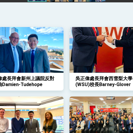
凰城辦事處」，進一步深化台美交流合作
偉處長拜會新州上議院反對
吳正偉處長拜會西雪梨大學
amien-Tudehope
(WSU)校長Barney-Glover