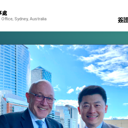
行國是訪問
事處
結、為國家邁出合作第一步
Office, Sydney, Australia
簽
大歷史性突破 總統強調將以3大面向加速臺灣經濟轉型升級 籲請立
護
駐
%且不疊加 我輸美2072項產品豁免對等關稅
旅
消
構
：自由世界 需要台灣，團結合作方能守護繁榮
外交部長林佳龍出席《台灣光華雜誌》50週年慶「見證蛻變，分享世界的光華」開幕
會 說明臺美合作三大戰略方向 盼與民主夥伴共同引領 下一個世代的
訪，闡述印太安全局勢，籲深化台印尼半導體供應鏈合作
蓋耶哥訪問團