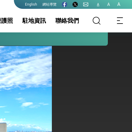
A
A
網站導覽
A
English
證護照
駐地資訊
聯絡我們
院全力支持並盡速通過
照
地基本資料
簽證
簽證及入境須知
文件證明
生活資訊
外國人急難救助
保及性平諮詢機
初設戶籍登記(主管
行事曆
申請中港澳居民入
機關: 內政部戶政
出境證 (限新南威
司)
爾斯州NSW居民)
(主管機關:內政部
移民署)
式，期許數位轉 型迎向下個50年
繁榮