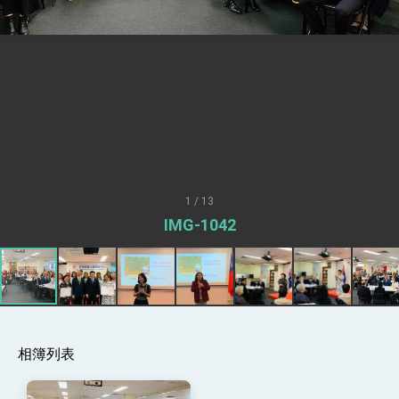
述印太安全局勢，籲深化台印尼半導體供應鏈合
作
副總統接見美參議員蓋耶哥 強調美國是臺灣重
要合作夥伴
外交部長林佳龍午宴歡迎美國聯邦參議員蓋耶哥
訪問團
外交部長林佳龍接見美國智庫「德國馬歇爾基金
會」訪問團一行，深化跨大西洋戰略夥伴關係
臺美經貿談判獲階段性成果 卓揆期勉爭取時間完
成「臺美對等貿易協定」簽署
卓揆：臺美關稅談判階段性結果有助臺灣取得有
利戰略地位 全力支持「臺美對等貿易協定」簽署
1 / 13
外交部與數位發展部攜手合作，整合台灣雄厚數
IMG-1042
位實力，達成固邦榮邦目標
外交部長林佳龍主持第35次「參與亞太經濟合作
策略小組」跨部會會議
民調顯示多數國人滿意政府外交表現，高度支持
「總合外交」與台歐美日關係深化
總統以「韌性之島，希望之光」為題發表2026新
年談話
相簿列表
總統主持「守護民主台灣國安行動方案」記者
會 強調以實力守護台海和平 以決心掌握國家
命運
變局中 奮起的新臺灣 總統發表國慶演說