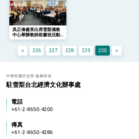
總統發表執政周年談話 盼面對未來挑戰 堅持
團結 迎風轉型 穩健前行
賴總統就職演說影片
吳正偉處長出席雪梨僑教
中心舉辦教師節慶祝活動-
總統重要談話
表揚資深中文學校教師
外交部重要言論
«
226
227
228
229
230
»
我國政府將在美國亞利桑納州設立「駐鳳凰城辦
事處」，進一步深化台美交流合作
中華民國外交部 版權所有
駐雪梨台北經濟文化辦事處
電話
+61-2-8650-4200
傳真
+61-2-8650-4286