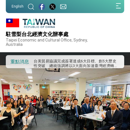
外交部發布WHA文宣影片「台灣醫療點亮世界」
:::
及「台灣智慧醫療與健康產業展」預告短片，向
English
世界展現台灣守護全球健康的創新能量
:::
總統出訪史瓦帝尼返國談話 強調臺灣人有權利
走向世界 盼與理念相近國家共同維護國際秩序
堅定走向世界 賴總統抵達史瓦帝尼王國進行國是
訪問
駐雪梨台北經濟文化辦事處
總統與五院院長新春茶敘 盼化分歧為團結、為
Taipei Economic and Cultural Office, Sydney,
國家邁出合作第一步
Australia
總統農曆春節談話
台美貿易協議完成簽署達成6大目標、創5大歷史
重點消息
性突破 總統強調將以3大面向加速臺灣經濟轉型
升級 籲請立院全力支持並盡速通過
臺美簽署「對等貿易協定」確立對等關稅15%且不
疊加 我輸美2072項產品豁免對等關稅
總統接受「法新社」（AFP）專訪內容
外交部長林佳龍於《外交事務》撰文指出：自由
世界 需要台灣，團結合作方能守護繁榮
外交部長林佳龍出席《台灣光華雜誌》50週年慶
「見證蛻變，分享世界的光華」開幕式，期許數
位轉 型迎向下個50年
總統主持「台美經濟繁榮夥伴對話」記者會 說
明臺美合作三大戰略方向 盼與民主夥伴共同引
領 下一個世代的繁榮
外交部長林佳龍接受印尼「時代雜誌」專訪，闡