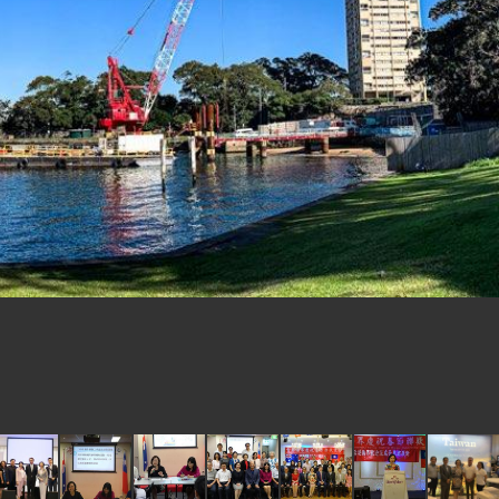
式，期許數位轉 型迎向下個50年
繁榮