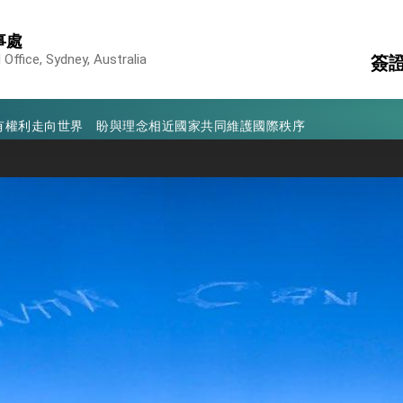
凰城辦事處」，進一步深化台美交流合作
事處
享臺灣經驗為亞太醫療照護發展開創新里程碑
Office, Sydney, Australia
簽
亮世界」及「台灣智慧醫療與健康產業展」預告短片，向世界展現台灣守
有權利走向世界 盼與理念相近國家共同維護國際秩序
護
駐
行國是訪問
旅
消
構
結、為國家邁出合作第一步
大歷史性突破 總統強調將以3大面向加速臺灣經濟轉型升級 籲請立
%且不疊加 我輸美2072項產品豁免對等關稅
：自由世界 需要台灣，團結合作方能守護繁榮