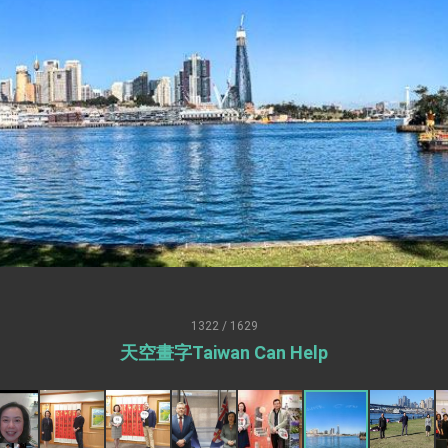
外交部長林佳龍出席《台灣光華雜誌》50週年慶「見證蛻變，分享世界的光華」開幕
會 說明臺美合作三大戰略方向 盼與民主夥伴共同引領 下一個世代的
訪，闡述印太安全局勢，籲深化台印尼半導體供應鏈合作
臺灣重要合作夥伴
蓋耶哥訪問團
爾基金會」訪問團一行，深化跨大西洋戰略夥伴關係
時間完成「臺美對等貿易協定」簽署
取得有利戰略地位 全力支持「臺美對等貿易協定」簽署
雄厚數位實力，達成固邦榮邦目標
1322 / 1629
天空畫字Taiwan Can Help
濟合作策略小組」跨部會會議
度支持「總合外交」與台歐美日關係深化
總統以「韌性之島，希望之光」為題發表2026新 年談話