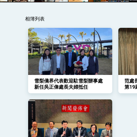
總統主持「守護民主台灣國安行動方案」
相簿列表
變局中 奮起的新臺灣 總統發表國慶演
總統發表執政周年談話 盼面對未來挑戰
賴總統就職演說影片
總統重要談話
外交部重要言論
雪梨僑界代表歡迎駐雪梨辦事處
范處長
我國政府將在美國亞利桑納州設立「駐鳳
新任吳正偉處長夫婦抵任
第1
交印