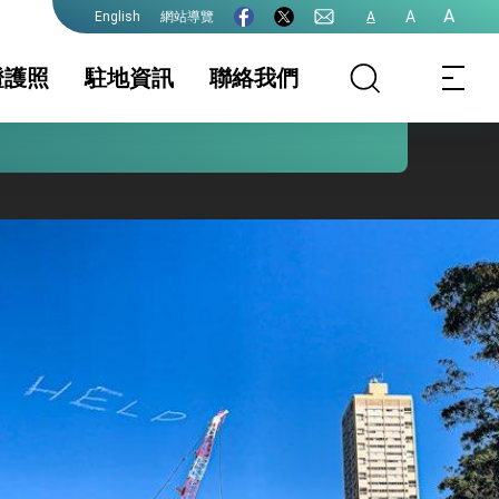
A
A
網站導覽
A
English
證護照
駐地資訊
聯絡我們
護全球健康的創新能量
照
地基本資料
簽證
簽證及入境須知
文件證明
生活資訊
外國人急難救助
保及性平諮詢機
初設戶籍登記(主管
行事曆
申請中港澳居民入
機關: 內政部戶政
出境證 (限新南威
司)
爾斯州NSW居民)
(主管機關:內政部
移民署)
院全力支持並盡速通過