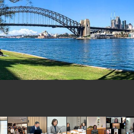
總統主持「台美經濟繁榮夥伴對話」記者
外交部長林佳龍接受印尼「時代雜誌」專
副總統接見美參議員蓋耶哥 強調美國是
外交部長林佳龍午宴歡迎美國聯邦參議員
外交部長林佳龍接見美國智庫「德國馬歇
臺美經貿談判獲階段性成果 卓揆期勉爭取
卓揆：臺美關稅談判階段性結果有助臺灣
外交部與數位發展部攜手合作，整合台灣
外交部長林佳龍主持第35次「參與亞太經
民調顯示多數國人滿意政府外交表現，高