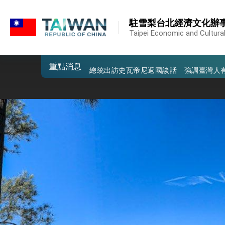
:::
我國政府將在美國亞利桑納州設立「駐鳳
:::
駐雪梨台北經濟文化辦
第一屆亞太在宅醫療大會開幕 總統盼分
Taipei Economic and Cultural 
外交部發布WHA文宣影片「台灣醫療點
重點消息
總統出訪史瓦帝尼返國談話 強調臺灣人
堅定走向世界 賴總統抵達史瓦帝尼王國進
總統與五院院長新春茶敘 盼化分歧為團
總統農曆春節談話
台美貿易協議完成簽署達成6大目標、創5
臺美簽署「對等貿易協定」確立對等關稅15
總統接受「法新社」（AFP）專訪內容
外交部長林佳龍於《外交事務》撰文指出