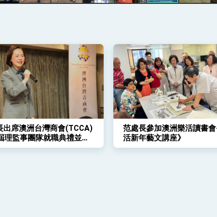
記者會 強調以實力守護台海和平 以決心掌握國家命運
說
 堅持團結 迎風轉型 穩健前行
出席澳洲台灣商會(TCCA)
范處長參加澳洲樂活讀書會
凰城辦事處」，進一步深化台美交流合作
9屆理監事團隊就職典禮並監
活新年藝文講座》
信