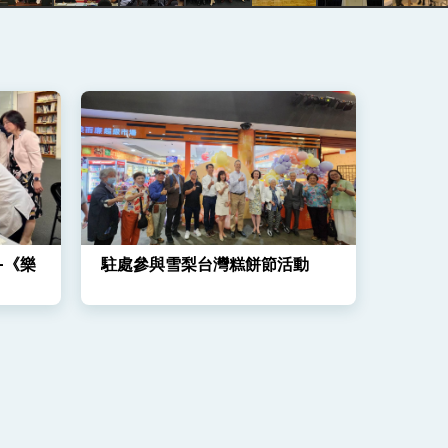
-《樂
駐處參與雪梨台灣糕餅節活動