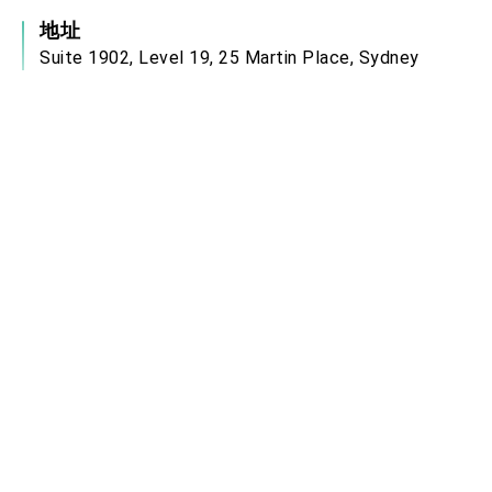
地址
Suite 1902, Level 19, 25 Martin Place, Sydney
NSW 2000 Australia
服務時間
本處服務時間為週一至週五上午9時至下午5時，
領務大廳開放時間為上午9時至下午2時(目前收件
服務僅至下午1時30分，領件或補件則最晚至2
時)。
電郵信箱
syd@mofa.gov.tw
中華民國駐外單位網站連結
政府網站資料開放宣告
無障礙網頁宣言