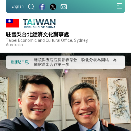
我國政府將在美國亞利桑納州設立「駐鳳凰城辦
:::
事處」，進一步深化台美交流合作
English
:::
第一屆亞太在宅醫療大會開幕 總統盼分享臺灣
經驗為亞太醫療照護發展開創新里程碑
外交部發布WHA文宣影片「台灣醫療點亮世界」
及「台灣智慧醫療與健康產業展」預告短片，向
駐雪梨台北經濟文化辦事處
世界展現台灣守護全球健康的創新能量
總統出訪史瓦帝尼返國談話 強調臺灣人有權利
Taipei Economic and Cultural Office, Sydney,
走向世界 盼與理念相近國家共同維護國際秩序
Australia
堅定走向世界 賴總統抵達史瓦帝尼王國進行國是
訪問
總統與五院院長新春茶敘 盼化分歧為團結、為
重點消息
國家邁出合作第一步
總統農曆春節談話
台美貿易協議完成簽署達成6大目標、創5大歷史
性突破 總統強調將以3大面向加速臺灣經濟轉型
升級 籲請立院全力支持並盡速通過
臺美簽署「對等貿易協定」確立對等關稅15%且不
疊加 我輸美2072項產品豁免對等關稅
總統接受「法新社」（AFP）專訪內容
外交部長林佳龍於《外交事務》撰文指出：自由
世界 需要台灣，團結合作方能守護繁榮
外交部長林佳龍出席《台灣光華雜誌》50週年慶