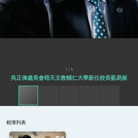
「見證蛻變，分享世界的光華」開幕式，期許數
位轉 型迎向下個50年
總統主持「台美經濟繁榮夥伴對話」記者會 說
明臺美合作三大戰略方向 盼與民主夥伴共同引
領 下一個世代的繁榮
外交部長林佳龍接受印尼「時代雜誌」專訪，闡
述印太安全局勢，籲深化台印尼半導體供應鏈合
作
外交部長林佳龍午宴歡迎美國聯邦參議員蓋耶哥
訪問團
外交部長林佳龍接見美國智庫「德國馬歇爾基金
會」訪問團一行，深化跨大西洋戰略夥伴關係
臺美經貿談判獲階段性成果 卓揆期勉爭取時間完
成「臺美對等貿易協定」簽署
1 / 5
卓揆：臺美關稅談判階段性結果有助臺灣取得有
吳正偉處長會晤天主教輔仁大學新任校長藍易振
利戰略地位 全力支持「臺美對等貿易協定」簽署
外交部與數位發展部攜手合作，整合台灣雄厚數
位實力，達成固邦榮邦目標
外交部長林佳龍主持第35次「參與亞太經濟合作
策略小組」跨部會會議
民調顯示多數國人滿意政府外交表現，高度支持
「總合外交」與台歐美日關係深化
相簿列表
總統以「韌性之島，希望之光」為題發表2026新
年談話
總統主持「守護民主台灣國安行動方案」記者