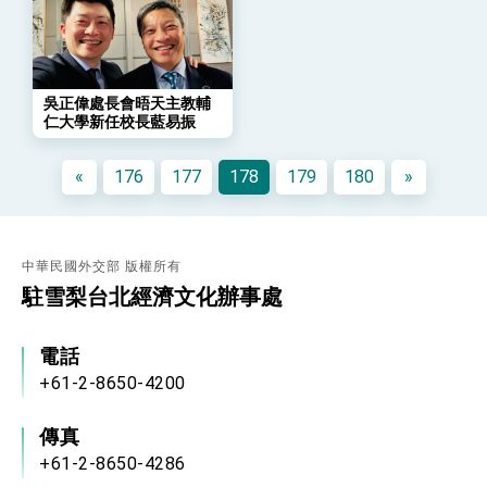
會 強調以實力守護台海和平 以決心掌握國家
命運
變局中 奮起的新臺灣 總統發表國慶演說
總統發表執政周年談話 盼面對未來挑戰 堅持
團結 迎風轉型 穩健前行
吳正偉處長會晤天主教輔
仁大學新任校長藍易振
賴總統就職演說影片
總統重要談話
«
176
177
178
179
180
»
外交部重要言論
我國政府將在美國亞利桑納州設立「駐鳳凰城辦
事處」，進一步深化台美交流合作
中華民國外交部 版權所有
駐雪梨台北經濟文化辦事處
電話
+61-2-8650-4200
傳真
+61-2-8650-4286