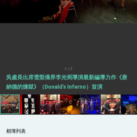
訪問團
外交部長林佳龍接見美國智庫「德國馬歇爾基金
會」訪問團一行，深化跨大西洋戰略夥伴關係
臺美經貿談判獲階段性成果 卓揆期勉爭取時間完
成「臺美對等貿易協定」簽署
卓揆：臺美關稅談判階段性結果有助臺灣取得有
利戰略地位 全力支持「臺美對等貿易協定」簽署
外交部與數位發展部攜手合作，整合台灣雄厚數
位實力，達成固邦榮邦目標
外交部長林佳龍主持第35次「參與亞太經濟合作
策略小組」跨部會會議
1 / 7
民調顯示多數國人滿意政府外交表現，高度支持
吳處長出席雪梨僑界李光弼導演最新編導力作《唐
「總合外交」與台歐美日關係深化
總統以「韌性之島，希望之光」為題發表2026新
納德的煉獄》（Donald’s Inferno）首演
年談話
總統主持「守護民主台灣國安行動方案」記者
會 強調以實力守護台海和平 以決心掌握國家
命運
變局中 奮起的新臺灣 總統發表國慶演說
總統發表執政周年談話 盼面對未來挑戰 堅持
團結 迎風轉型 穩健前行
相簿列表
賴總統就職演說影片