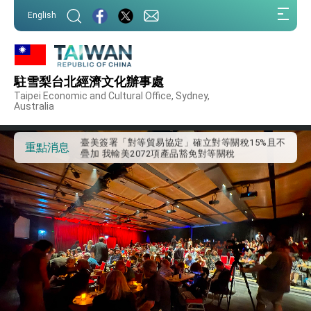
總統出訪史瓦帝尼返國談話 強調臺灣人有權利
:::
走向世界 盼與理念相近國家共同維護國際秩序
English
:::
堅定走向世界 賴總統抵達史瓦帝尼王國進行國是
訪問
總統與五院院長新春茶敘 盼化分歧為團結、為
國家邁出合作第一步
駐雪梨台北經濟文化辦事處
總統農曆春節談話
Taipei Economic and Cultural Office, Sydney,
Australia
台美貿易協議完成簽署達成6大目標、創5大歷史
性突破 總統強調將以3大面向加速臺灣經濟轉型
升級 籲請立院全力支持並盡速通過
臺美簽署「對等貿易協定」確立對等關稅15%且不
重點消息
疊加 我輸美2072項產品豁免對等關稅
總統接受「法新社」（AFP）專訪內容
外交部長林佳龍於《外交事務》撰文指出：自由
世界 需要台灣，團結合作方能守護繁榮
外交部長林佳龍出席《台灣光華雜誌》50週年慶
「見證蛻變，分享世界的光華」開幕式，期許數
位轉 型迎向下個50年
總統主持「台美經濟繁榮夥伴對話」記者會 說
明臺美合作三大戰略方向 盼與民主夥伴共同引
領 下一個世代的繁榮
外交部長林佳龍接受印尼「時代雜誌」專訪，闡
述印太安全局勢，籲深化台印尼半導體供應鏈合
作
外交部長林佳龍午宴歡迎美國聯邦參議員蓋耶哥