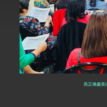
外交部長林佳龍接受印尼「時代雜誌」專
外交部長林佳龍午宴歡迎美國聯邦參議員
外交部長林佳龍接見美國智庫「德國馬歇
臺美經貿談判獲階段性成果 卓揆期勉爭取
卓揆：臺美關稅談判階段性結果有助臺灣
外交部與數位發展部攜手合作，整合台灣
外交部長林佳龍主持第35次「參與亞太經
民調顯示多數國人滿意政府外交表現，高
吳正偉處長
總統主持「守護民主台灣國安行動方案」
變局中 奮起的新臺灣 總統發表國慶演
總統發表執政周年談話 盼面對未來挑戰