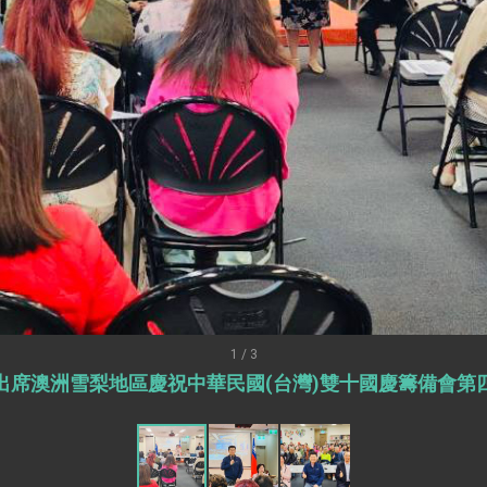
訪，闡述印太安全局勢，籲深化台印尼半導體供應鏈合作
蓋耶哥訪問團
爾基金會」訪問團一行，深化跨大西洋戰略夥伴關係
時間完成「臺美對等貿易協定」簽署
取得有利戰略地位 全力支持「臺美對等貿易協定」簽署
雄厚數位實力，達成固邦榮邦目標
濟合作策略小組」跨部會會議
度支持「總合外交」與台歐美日關係深化
總統以「韌性之島，希望之光」為題發表2026新 年談話
1 / 3
出席澳洲雪梨地區慶祝中華民國(台灣)雙十國慶籌備會第
記者會 強調以實力守護台海和平 以決心掌握國家命運
說
 堅持團結 迎風轉型 穩健前行