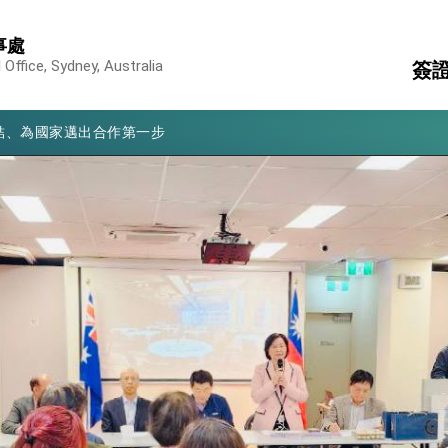
亮世界」及「台灣智慧醫療與健康產業展」預告短片，向世界展現台灣守
事處
有權利走向世界 盼與理念相近國家共同維護國際秩序
Office, Sydney, Australia
簽
行國是訪問
結、為國家邁出合作第一步
護
駐
旅
消
構
大歷史性突破 總統強調將以3大面向加速臺灣經濟轉型升級 籲請立
%且不疊加 我輸美2072項產品豁免對等關稅
：自由世界 需要台灣，團結合作方能守護繁榮
外交部長林佳龍出席《台灣光華雜誌》50週年慶「見證蛻變，分享世界的光華」開幕
會 說明臺美合作三大戰略方向 盼與民主夥伴共同引領 下一個世代的