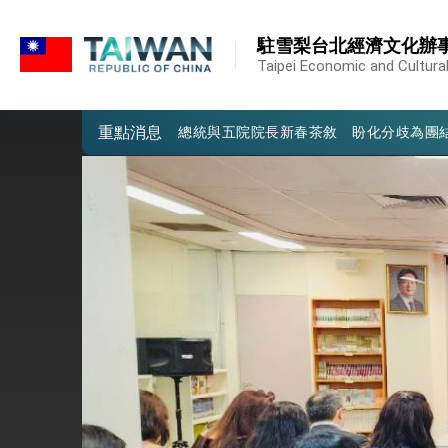
:::
外交部發布WHA文宣影片「台灣醫療點
:::
駐雪梨台北經濟文化辦
總統出訪史瓦帝尼返國談話 強調臺灣人
Taipei Economic and Cultural 
堅定走向世界 賴總統抵達史瓦帝尼王國進
重點消息
總統與五院院長新春茶敘 盼化分歧為團
總統農曆春節談話
台美貿易協議完成簽署達成6大目標、創5
臺美簽署「對等貿易協定」確立對等關稅15
總統接受「法新社」（AFP）專訪內容
外交部長林佳龍於《外交事務》撰文指出
總統主持「台美經濟繁榮夥伴對話」記者