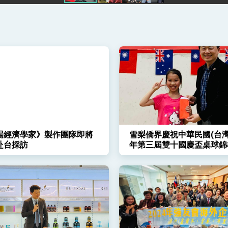
凰城辦事處」，進一步深化台美交流合作
場經濟學家》製作團隊即將
雪梨僑界慶祝中華民國(台灣)
赴台採訪
年第三屆雙十國慶盃桌球錦
開打-系列慶祝活動正式揭