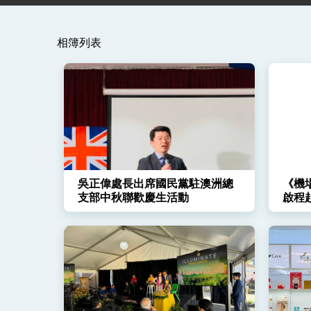
賴總統就職演說影片
相簿列表
總統重要談話
外交部重要言論
我國政府將在美國亞利桑納州設立「駐鳳
吳正偉處長出席國民黨駐澳洲總
《機
支部中秋聯歡慶生活動
啟程