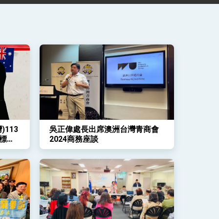
113
吳正偉處長出席澳洲台灣青商會
標賽
2024商務座談
開序幕