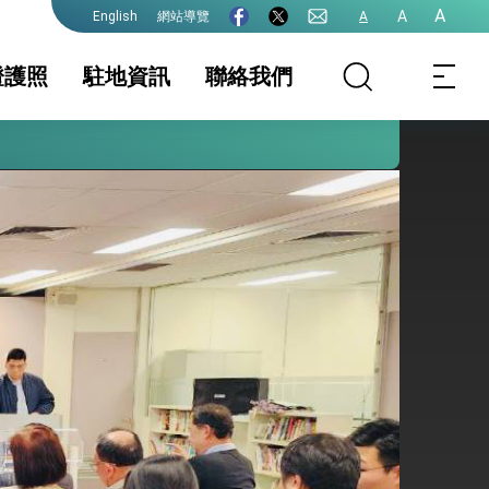
護全球健康的創新能量
A
A
網站導覽
A
English
證護照
駐地資訊
聯絡我們
照
地基本資料
簽證
簽證及入境須知
文件證明
生活資訊
外國人急難救助
保及性平諮詢機
初設戶籍登記(主管
行事曆
申請中港澳居民入
機關: 內政部戶政
出境證 (限新南威
院全力支持並盡速通過
司)
爾斯州NSW居民)
(主管機關:內政部
移民署)
式，期許數位轉 型迎向下個50年
繁榮