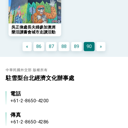
團結 迎風轉型 穩健前行
賴總統就職演說影片
總統重要談話
吳正偉處長夫婦參加澳洲
樂活讀書會城市走讀活動
外交部重要言論
我國政府將在美國亞利桑納州設立「駐鳳凰城辦
«
86
87
88
89
90
»
事處」，進一步深化台美交流合作
中華民國外交部 版權所有
駐雪梨台北經濟文化辦事處
電話
+61-2-8650-4200
傳真
+61-2-8650-4286