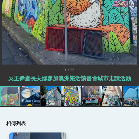
述印太安全局勢，籲深化台印尼半導體供應鏈合
作
外交部長林佳龍午宴歡迎美國聯邦參議員蓋耶哥
訪問團
外交部長林佳龍接見美國智庫「德國馬歇爾基金
會」訪問團一行，深化跨大西洋戰略夥伴關係
臺美經貿談判獲階段性成果 卓揆期勉爭取時間完
成「臺美對等貿易協定」簽署
卓揆：臺美關稅談判階段性結果有助臺灣取得有
利戰略地位 全力支持「臺美對等貿易協定」簽署
外交部與數位發展部攜手合作，整合台灣雄厚數
位實力，達成固邦榮邦目標
1 / 25
外交部長林佳龍主持第35次「參與亞太經濟合作
吳正偉處長夫婦參加澳洲樂活讀書會城市走讀活動
策略小組」跨部會會議
民調顯示多數國人滿意政府外交表現，高度支持
「總合外交」與台歐美日關係深化
總統以「韌性之島，希望之光」為題發表2026新
年談話
總統主持「守護民主台灣國安行動方案」記者
會 強調以實力守護台海和平 以決心掌握國家
命運
相簿列表
變局中 奮起的新臺灣 總統發表國慶演說
總統發表執政周年談話 盼面對未來挑戰 堅持