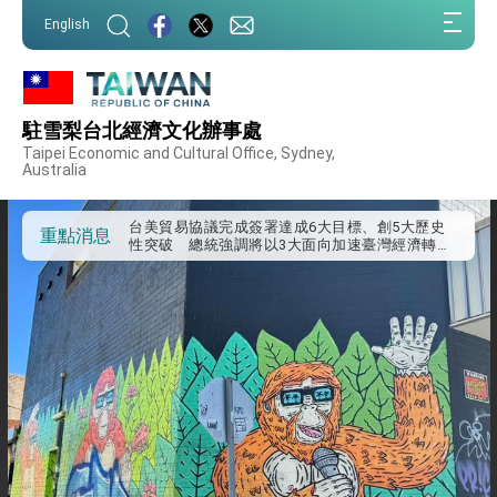
外交部發布WHA文宣影片「台灣醫療點亮世界」
:::
及「台灣智慧醫療與健康產業展」預告短片，向
English
世界展現台灣守護全球健康的創新能量
:::
總統出訪史瓦帝尼返國談話 強調臺灣人有權利
走向世界 盼與理念相近國家共同維護國際秩序
堅定走向世界 賴總統抵達史瓦帝尼王國進行國是
訪問
駐雪梨台北經濟文化辦事處
總統與五院院長新春茶敘 盼化分歧為團結、為
Taipei Economic and Cultural Office, Sydney,
國家邁出合作第一步
Australia
總統農曆春節談話
台美貿易協議完成簽署達成6大目標、創5大歷史
重點消息
性突破 總統強調將以3大面向加速臺灣經濟轉型
升級 籲請立院全力支持並盡速通過
臺美簽署「對等貿易協定」確立對等關稅15%且不
疊加 我輸美2072項產品豁免對等關稅
總統接受「法新社」（AFP）專訪內容
外交部長林佳龍於《外交事務》撰文指出：自由
世界 需要台灣，團結合作方能守護繁榮
外交部長林佳龍出席《台灣光華雜誌》50週年慶
「見證蛻變，分享世界的光華」開幕式，期許數
位轉 型迎向下個50年
總統主持「台美經濟繁榮夥伴對話」記者會 說
明臺美合作三大戰略方向 盼與民主夥伴共同引
領 下一個世代的繁榮
外交部長林佳龍接受印尼「時代雜誌」專訪，闡