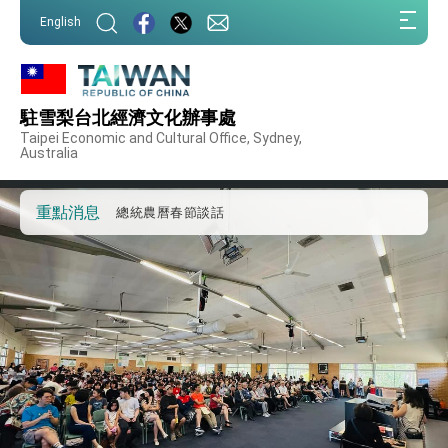
第一屆亞太在宅醫療大會開幕 總統盼分享臺灣
:::
經驗為亞太醫療照護發展開創新里程碑
English
:::
外交部發布WHA文宣影片「台灣醫療點亮世界」
及「台灣智慧醫療與健康產業展」預告短片，向
世界展現台灣守護全球健康的創新能量
總統出訪史瓦帝尼返國談話 強調臺灣人有權利
走向世界 盼與理念相近國家共同維護國際秩序
駐雪梨台北經濟文化辦事處
堅定走向世界 賴總統抵達史瓦帝尼王國進行國是
訪問
Taipei Economic and Cultural Office, Sydney,
Australia
總統與五院院長新春茶敘 盼化分歧為團結、為
國家邁出合作第一步
總統農曆春節談話
重點消息
台美貿易協議完成簽署達成6大目標、創5大歷史
性突破 總統強調將以3大面向加速臺灣經濟轉型
升級 籲請立院全力支持並盡速通過
臺美簽署「對等貿易協定」確立對等關稅15%且不
疊加 我輸美2072項產品豁免對等關稅
總統接受「法新社」（AFP）專訪內容
外交部長林佳龍於《外交事務》撰文指出：自由
世界 需要台灣，團結合作方能守護繁榮
外交部長林佳龍出席《台灣光華雜誌》50週年慶
「見證蛻變，分享世界的光華」開幕式，期許數
位轉 型迎向下個50年
總統主持「台美經濟繁榮夥伴對話」記者會 說