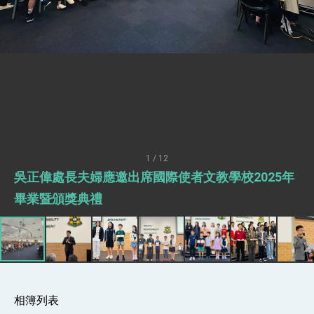
明臺美合作三大戰略方向 盼與民主夥伴共同引
領 下一個世代的繁榮
外交部長林佳龍接受印尼「時代雜誌」專訪，闡
述印太安全局勢，籲深化台印尼半導體供應鏈合
作
外交部長林佳龍午宴歡迎美國聯邦參議員蓋耶哥
訪問團
外交部長林佳龍接見美國智庫「德國馬歇爾基金
會」訪問團一行，深化跨大西洋戰略夥伴關係
臺美經貿談判獲階段性成果 卓揆期勉爭取時間完
成「臺美對等貿易協定」簽署
卓揆：臺美關稅談判階段性結果有助臺灣取得有
利戰略地位 全力支持「臺美對等貿易協定」簽署
1 / 12
外交部與數位發展部攜手合作，整合台灣雄厚數
位實力，達成固邦榮邦目標
吳正偉處長夫婦應邀出席國際使者文教學校2025年
外交部長林佳龍主持第35次「參與亞太經濟合作
畢業暨頒獎典禮
策略小組」跨部會會議
民調顯示多數國人滿意政府外交表現，高度支持
「總合外交」與台歐美日關係深化
總統以「韌性之島，希望之光」為題發表2026新
年談話
總統主持「守護民主台灣國安行動方案」記者
會 強調以實力守護台海和平 以決心掌握國家
命運
相簿列表
變局中 奮起的新臺灣 總統發表國慶演說