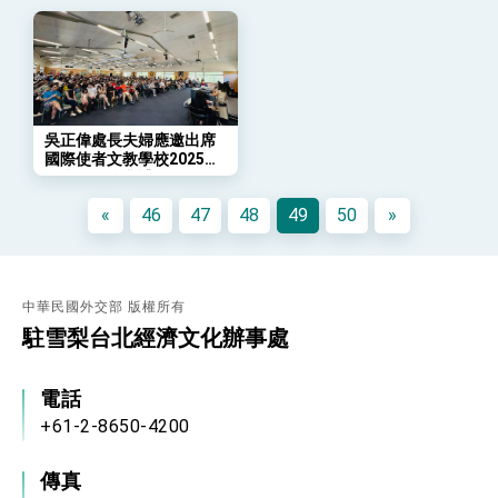
總統發表執政周年談話 盼面對未來挑戰 堅持
團結 迎風轉型 穩健前行
賴總統就職演說影片
總統重要談話
吳正偉處長夫婦應邀出席
國際使者文教學校2025年
外交部重要言論
畢業暨頒獎典禮
我國政府將在美國亞利桑納州設立「駐鳳凰城辦
«
46
47
48
49
50
»
事處」，進一步深化台美交流合作
中華民國外交部 版權所有
駐雪梨台北經濟文化辦事處
電話
+61-2-8650-4200
傳真