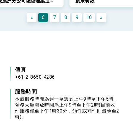
兼澳洲分公司總經理葉進福
歲末餐敘
梨團隊年終餐敘
«
6
7
8
9
10
»
傳真
+61-2-8650-4286
服務時間
本處服務時間為週一至週五上午9時至下午5時，
領務大廳開放時間為上午9時至下午2時(目前收
件服務僅至下午1時30分，領件或補件則最晚至2
時)。