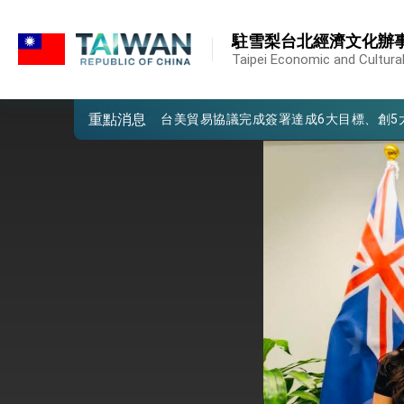
:::
堅定走向世界 賴總統抵達史瓦帝尼王國進
:::
駐雪梨台北經濟文化辦
總統與五院院長新春茶敘 盼化分歧為團
Taipei Economic and Cultural 
總統農曆春節談話
重點消息
台美貿易協議完成簽署達成6大目標、創5
臺美簽署「對等貿易協定」確立對等關稅15
總統接受「法新社」（AFP）專訪內容
外交部長林佳龍於《外交事務》撰文指出
總統主持「台美經濟繁榮夥伴對話」記者
外交部長林佳龍接受印尼「時代雜誌」專
外交部長林佳龍午宴歡迎美國聯邦參議員