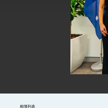
外交部長林佳龍接見美國智庫「德國馬歇
臺美經貿談判獲階段性成果 卓揆期勉爭取
卓揆：臺美關稅談判階段性結果有助臺灣
外交部與數位發展部攜手合作，整合台灣
外交部長林佳龍主持第35次「參與亞太經
民調顯示多數國人滿意政府外交表現，高
總統主持「守護民主台灣國安行動方案」
變局中 奮起的新臺灣 總統發表國慶演
總統發表執政周年談話 盼面對未來挑戰
賴總統就職演說影片
相簿列表
總統重要談話