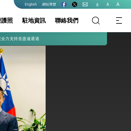
A
A
網站導覽
A
English
證護照
駐地資訊
聯絡我們
院全力支持並盡速通過
照
地基本資料
簽證
簽證及入境須知
文件證明
生活資訊
外國人急難救助
保及性平諮詢機
初設戶籍登記(主管
行事曆
申請中港澳居民入
機關: 內政部戶政
出境證 (限新南威
司)
爾斯州NSW居民)
(主管機關:內政部
移民署)
式，期許數位轉 型迎向下個50年
繁榮