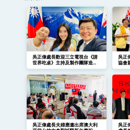
外交部重要言論
我國政府將在美國亞利桑納州設立「駐鳳
吳正偉處長歡迎三立電視台《請
吳正
世界吃桌》主持及製作團隊造訪
協會
雪梨
吳正偉處長夫婦應邀出席澳大利
吳正