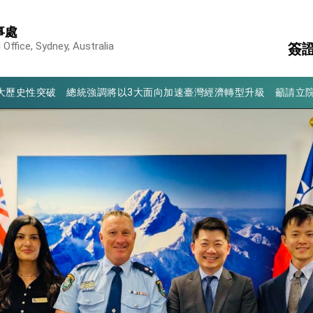
行國是訪問
事處
結、為國家邁出合作第一步
Office, Sydney, Australia
簽
大歷史性突破 總統強調將以3大面向加速臺灣經濟轉型升級 籲請立
護
駐
%且不疊加 我輸美2072項產品豁免對等關稅
旅
消
構
：自由世界 需要台灣，團結合作方能守護繁榮
外交部長林佳龍出席《台灣光華雜誌》50週年慶「見證蛻變，分享世界的光華」開幕
會 說明臺美合作三大戰略方向 盼與民主夥伴共同引領 下一個世代的
訪，闡述印太安全局勢，籲深化台印尼半導體供應鏈合作
蓋耶哥訪問團