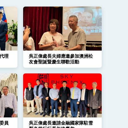
代理
吳正偉處長夫婦應邀參加澳洲松
友會聖誕暨慶生聯歡活動
委員
吳正偉處長邀請金融國家隊駐雪