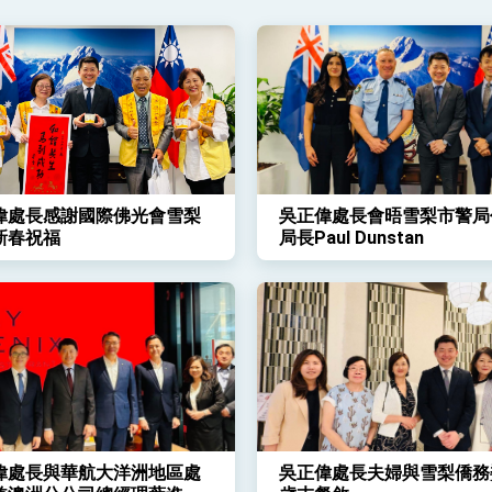
凰城辦事處」，進一步深化台美交流合作
偉處長感謝國際佛光會雪梨
吳正偉處長會晤雪梨市警局
新春祝福
局長Paul Dunstan
偉處長與華航大洋洲地區處
吳正偉處長夫婦與雪梨僑務