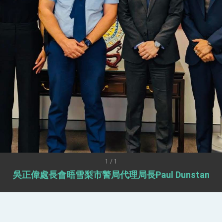
爾基金會」訪問團一行，深化跨大西洋戰略夥伴關係
時間完成「臺美對等貿易協定」簽署
取得有利戰略地位 全力支持「臺美對等貿易協定」簽署
雄厚數位實力，達成固邦榮邦目標
濟合作策略小組」跨部會會議
度支持「總合外交」與台歐美日關係深化
總統以「韌性之島，希望之光」為題發表2026新 年談話
記者會 強調以實力守護台海和平 以決心掌握國家命運
說
1 / 1
吳正偉處長會晤雪梨市警局代理局長Paul Dunstan
 堅持團結 迎風轉型 穩健前行