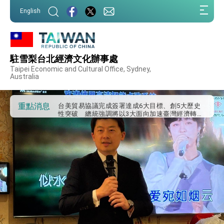
外交部發布WHA文宣影片「台灣醫療點亮世界」
:::
及「台灣智慧醫療與健康產業展」預告短片，向
English
世界展現台灣守護全球健康的創新能量
:::
總統出訪史瓦帝尼返國談話 強調臺灣人有權利
走向世界 盼與理念相近國家共同維護國際秩序
堅定走向世界 賴總統抵達史瓦帝尼王國進行國是
訪問
駐雪梨台北經濟文化辦事處
總統與五院院長新春茶敘 盼化分歧為團結、為
Taipei Economic and Cultural Office, Sydney,
國家邁出合作第一步
Australia
總統農曆春節談話
台美貿易協議完成簽署達成6大目標、創5大歷史
重點消息
性突破 總統強調將以3大面向加速臺灣經濟轉型
升級 籲請立院全力支持並盡速通過
臺美簽署「對等貿易協定」確立對等關稅15%且不
疊加 我輸美2072項產品豁免對等關稅
總統接受「法新社」（AFP）專訪內容
外交部長林佳龍於《外交事務》撰文指出：自由
世界 需要台灣，團結合作方能守護繁榮
外交部長林佳龍出席《台灣光華雜誌》50週年慶
「見證蛻變，分享世界的光華」開幕式，期許數
位轉 型迎向下個50年
總統主持「台美經濟繁榮夥伴對話」記者會 說
明臺美合作三大戰略方向 盼與民主夥伴共同引
領 下一個世代的繁榮
外交部長林佳龍接受印尼「時代雜誌」專訪，闡