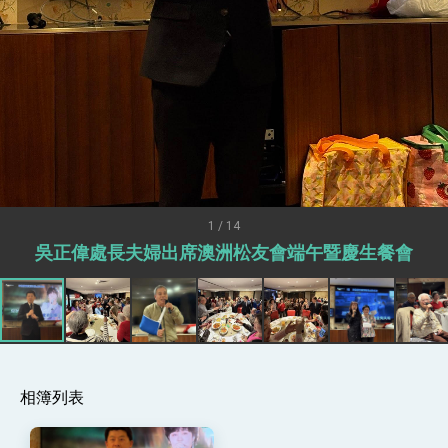
述印太安全局勢，籲深化台印尼半導體供應鏈合
作
外交部長林佳龍午宴歡迎美國聯邦參議員蓋耶哥
訪問團
外交部長林佳龍接見美國智庫「德國馬歇爾基金
會」訪問團一行，深化跨大西洋戰略夥伴關係
臺美經貿談判獲階段性成果 卓揆期勉爭取時間完
成「臺美對等貿易協定」簽署
卓揆：臺美關稅談判階段性結果有助臺灣取得有
利戰略地位 全力支持「臺美對等貿易協定」簽署
外交部與數位發展部攜手合作，整合台灣雄厚數
位實力，達成固邦榮邦目標
1 / 14
外交部長林佳龍主持第35次「參與亞太經濟合作
吳正偉處長夫婦出席澳洲松友會端午暨慶生餐會
策略小組」跨部會會議
民調顯示多數國人滿意政府外交表現，高度支持
「總合外交」與台歐美日關係深化
總統以「韌性之島，希望之光」為題發表2026新
年談話
總統主持「守護民主台灣國安行動方案」記者
會 強調以實力守護台海和平 以決心掌握國家
命運
相簿列表
變局中 奮起的新臺灣 總統發表國慶演說
總統發表執政周年談話 盼面對未來挑戰 堅持