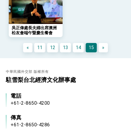
團結 迎風轉型 穩健前行
賴總統就職演說影片
總統重要談話
吳正偉處長夫婦出席澳洲
松友會端午暨慶生餐會
外交部重要言論
我國政府將在美國亞利桑納州設立「駐鳳凰城辦
«
11
12
13
14
15
»
事處」，進一步深化台美交流合作
中華民國外交部 版權所有
駐雪梨台北經濟文化辦事處
電話
+61-2-8650-4200
傳真
+61-2-8650-4286