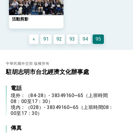
會 強調以實力守護台海和平 以決心掌握國家
命運
變局中 奮起的新臺灣 總統發表國慶演說
活動剪影
總統發表執政周年談話 盼面對未來挑戰 堅持
團結 迎風轉型 穩健前行
賴總統就職演說影片
«
91
92
93
94
95
總統重要談話
外交部重要言論
中華民國外交部 版權所有
我國政府將在美國亞利桑納州設立「駐鳳凰城辦
駐胡志明市台北經濟文化辦事處
事處」，進一步深化台美交流合作
電話
境外：（84-28）- 38349160~65（上班時間
08：00至17：30）
境內：（028）- 38349160~65（上班時間08：
00至17：30）
傳真