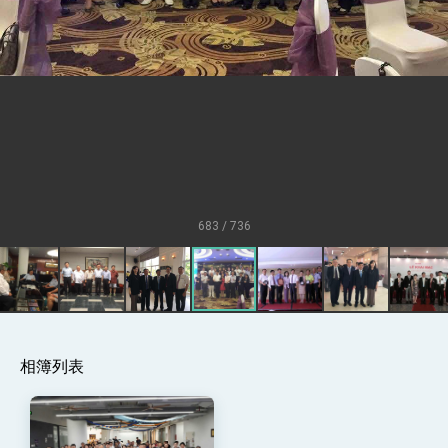
「見證蛻變，分享世界的光華」開幕式，期許數
位轉 型迎向下個50年
總統主持「台美經濟繁榮夥伴對話」記者會 說
明臺美合作三大戰略方向 盼與民主夥伴共同引
領 下一個世代的繁榮
外交部長林佳龍接受印尼「時代雜誌」專訪，闡
述印太安全局勢，籲深化台印尼半導體供應鏈合
作
外交部長林佳龍午宴歡迎美國聯邦參議員蓋耶哥
訪問團
外交部長林佳龍接見美國智庫「德國馬歇爾基金
會」訪問團一行，深化跨大西洋戰略夥伴關係
臺美經貿談判獲階段性成果 卓揆期勉爭取時間完
成「臺美對等貿易協定」簽署
683 / 736
卓揆：臺美關稅談判階段性結果有助臺灣取得有
利戰略地位 全力支持「臺美對等貿易協定」簽署
外交部與數位發展部攜手合作，整合台灣雄厚數
位實力，達成固邦榮邦目標
外交部長林佳龍主持第35次「參與亞太經濟合作
策略小組」跨部會會議
民調顯示多數國人滿意政府外交表現，高度支持
相簿列表
「總合外交」與台歐美日關係深化
總統以「韌性之島，希望之光」為題發表2026新
年談話
總統主持「守護民主台灣國安行動方案」記者