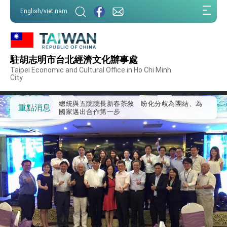
我國政府將在美國亞利桑納州設立「駐鳳凰城辦
:::
事處」，進一步深化台美交流合作
English/viet nam
:::
第一屆亞太在宅醫療大會開幕 總統盼分享臺灣
經驗為亞太醫療照護發展開創新里程碑
外交部發布WHA文宣影片「台灣醫療點亮世界」
及「台灣智慧醫療與健康產業展」預告短片，向
駐胡志明市台北經濟文化辦事處
世界展現台灣守護全球健康的創新能量
總統出訪史瓦帝尼返國談話 強調臺灣人有權利
Taipei Economic and Cultural Office in Ho Chi Minh
走向世界 盼與理念相近國家共同維護國際秩序
City
堅定走向世界 賴總統抵達史瓦帝尼王國進行國是
訪問
總統與五院院長新春茶敘 盼化分歧為團結、為
重點消息
國家邁出合作第一步
總統農曆春節談話
台美貿易協議完成簽署達成6大目標、創5大歷史
性突破 總統強調將以3大面向加速臺灣經濟轉型
升級 籲請立院全力支持並盡速通過
臺美簽署「對等貿易協定」確立對等關稅15%且不
疊加 我輸美2072項產品豁免對等關稅
總統接受「法新社」（AFP）專訪內容
外交部長林佳龍於《外交事務》撰文指出：自由
世界 需要台灣，團結合作方能守護繁榮
外交部長林佳龍出席《台灣光華雜誌》50週年慶