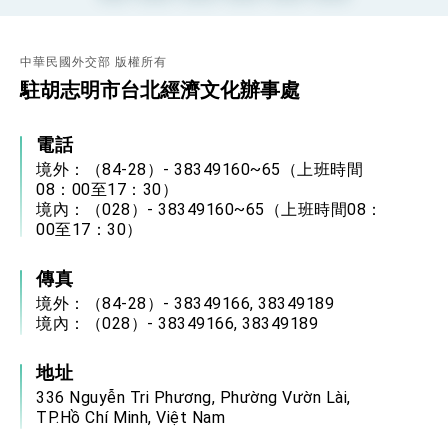
總統接受「法新社」（AFP）專訪內容
外交部長林佳龍於《外交事務》撰文指出：自由
世界 需要台灣，團結合作方能守護繁榮
外交部長林佳龍出席《台灣光華雜誌》50週年慶
「見證蛻變，分享世界的光華」開幕式，期許數
位轉 型迎向下個50年
總統主持「台美經濟繁榮夥伴對話」記者會 說
明臺美合作三大戰略方向 盼與民主夥伴共同引
領 下一個世代的繁榮
外交部長林佳龍接受印尼「時代雜誌」專訪，闡
述印太安全局勢，籲深化台印尼半導體供應鏈合
作
外交部長林佳龍午宴歡迎美國聯邦參議員蓋耶哥
訪問團
577 / 736
外交部長林佳龍接見美國智庫「德國馬歇爾基金
會」訪問團一行，深化跨大西洋戰略夥伴關係
臺美經貿談判獲階段性成果 卓揆期勉爭取時間完
成「臺美對等貿易協定」簽署
卓揆：臺美關稅談判階段性結果有助臺灣取得有
利戰略地位 全力支持「臺美對等貿易協定」簽署
外交部與數位發展部攜手合作，整合台灣雄厚數
相簿列表
位實力，達成固邦榮邦目標
外交部長林佳龍主持第35次「參與亞太經濟合作
策略小組」跨部會會議
民調顯示多數國人滿意政府外交表現，高度支持