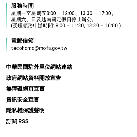
「總合外交」與台歐美日關係深化
總統以「韌性之島，希望之光」為題發表2026新
年談話
活動剪影
總統主持「守護民主台灣國安行動方案」記者
會 強調以實力守護台海和平 以決心掌握國家
命運
變局中 奮起的新臺灣 總統發表國慶演說
«
91
92
93
94
95
總統發表執政周年談話 盼面對未來挑戰 堅持
團結 迎風轉型 穩健前行
賴總統就職演說影片
中華民國外交部 版權所有
駐胡志明市台北經濟文化辦事處
總統重要談話
外交部重要言論
電話
我國政府將在美國亞利桑納州設立「駐鳳凰城辦
境外：（84-28）- 38349160~65（上班時間
事處」，進一步深化台美交流合作
08：00至17：30）
境內：（028）- 38349160~65（上班時間08：
00至17：30）
傳真