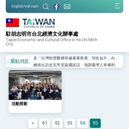
:::
English/viet nam
:::
外交部重要言論
我國政府將在美國亞利桑納州設立「駐鳳凰城辦
事處」，進一步深化台美交流合作
駐胡志明市台北經濟文化辦事處
第一屆亞太在宅醫療大會開幕 總統盼分享臺灣
Taipei Economic and Cultural Office in Ho Chi Minh
經驗為亞太醫療照護發展開創新里程碑
City
外交部發布WHA文宣影片「台灣醫療點亮世界」
及「台灣智慧醫療與健康產業展」預告短片，向
世界展現台灣守護全球健康的創新能量
總統出訪史瓦帝尼返國談話 強調臺灣人有權利
重點消息
走向世界 盼與理念相近國家共同維護國際秩序
堅定走向世界 賴總統抵達史瓦帝尼王國進行國是
訪問
總統與五院院長新春茶敘 盼化分歧為團結、為
國家邁出合作第一步
總統農曆春節談話
台美貿易協議完成簽署達成6大目標、創5大歷史
性突破 總統強調將以3大面向加速臺灣經濟轉型
升級 籲請立院全力支持並盡速通過
臺美簽署「對等貿易協定」確立對等關稅15%且不
疊加 我輸美2072項產品豁免對等關稅