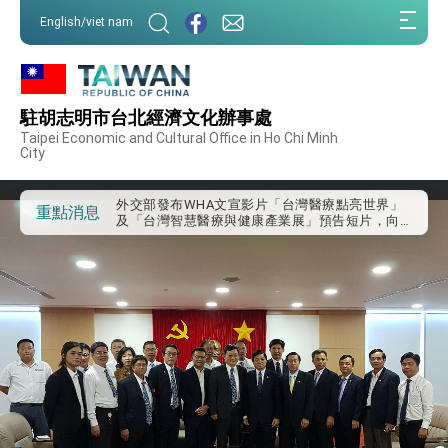
:::
English/viet nam
:::
外交部重要言論
駐胡志明市台北經濟文化辦事處
我國政府將在美國亞利桑納州設立「駐鳳凰城辦
Taipei Economic and Cultural Office in Ho Chi Minh
事處」，進一步深化台美交流合作
City
第一屆亞太在宅醫療大會開幕 總統盼分享臺灣
經驗為亞太醫療照護發展開創新里程碑
外交部發布WHA文宣影片「台灣醫療點亮世界」
重點消息
及「台灣智慧醫療與健康產業展」預告短片，向
世界展現台灣守護全球健康的創新能量
總統出訪史瓦帝尼返國談話 強調臺灣人有權利
走向世界 盼與理念相近國家共同維護國際秩序
堅定走向世界 賴總統抵達史瓦帝尼王國進行國是
訪問
總統與五院院長新春茶敘 盼化分歧為團結、為
國家邁出合作第一步
總統農曆春節談話
台美貿易協議完成簽署達成6大目標、創5大歷史
性突破 總統強調將以3大面向加速臺灣經濟轉型
升級 籲請立院全力支持並盡速通過
臺美簽署「對等貿易協定」確立對等關稅15%且不