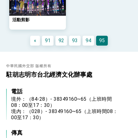
策略小組」跨部會會議
民調顯示多數國人滿意政府外交表現，高度支持
「總合外交」與台歐美日關係深化
活動剪影
總統以「韌性之島，希望之光」為題發表2026新
年談話
總統主持「守護民主台灣國安行動方案」記者
會 強調以實力守護台海和平 以決心掌握國家
«
91
92
93
94
95
命運
變局中 奮起的新臺灣 總統發表國慶演說
總統發表執政周年談話 盼面對未來挑戰 堅持
團結 迎風轉型 穩健前行
中華民國外交部 版權所有
賴總統就職演說影片
駐胡志明市台北經濟文化辦事處
總統重要談話
電話
外交部重要言論
境外：（84-28）- 38349160~65（上班時間
08：00至17：30）
我國政府將在美國亞利桑納州設立「駐鳳凰城辦
境內：（028）- 38349160~65（上班時間08：
事處」，進一步深化台美交流合作
00至17：30）
傳真