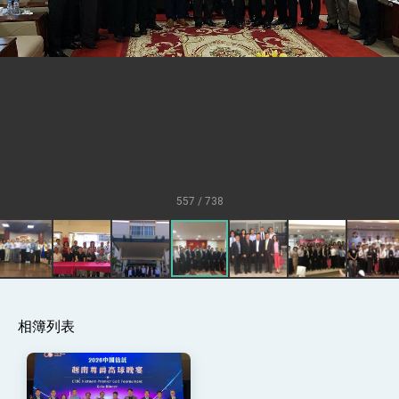
疊加 我輸美2072項產品豁免對等關稅
總統接受「法新社」（AFP）專訪內容
外交部長林佳龍於《外交事務》撰文指出：自由
世界 需要台灣，團結合作方能守護繁榮
外交部長林佳龍出席《台灣光華雜誌》50週年慶
「見證蛻變，分享世界的光華」開幕式，期許數
位轉 型迎向下個50年
總統主持「台美經濟繁榮夥伴對話」記者會 說
明臺美合作三大戰略方向 盼與民主夥伴共同引
領 下一個世代的繁榮
外交部長林佳龍接受印尼「時代雜誌」專訪，闡
述印太安全局勢，籲深化台印尼半導體供應鏈合
557 / 738
作
外交部長林佳龍午宴歡迎美國聯邦參議員蓋耶哥
訪問團
外交部長林佳龍接見美國智庫「德國馬歇爾基金
會」訪問團一行，深化跨大西洋戰略夥伴關係
臺美經貿談判獲階段性成果 卓揆期勉爭取時間完
成「臺美對等貿易協定」簽署
卓揆：臺美關稅談判階段性結果有助臺灣取得有
相簿列表
利戰略地位 全力支持「臺美對等貿易協定」簽署
外交部與數位發展部攜手合作，整合台灣雄厚數
位實力，達成固邦榮邦目標
外交部長林佳龍主持第35次「參與亞太經濟合作