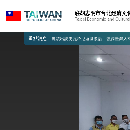
:::
我國政府將在美國亞利桑納州設立「駐鳳
:::
駐胡志明市台北經濟文
第一屆亞太在宅醫療大會開幕 總統盼分
Taipei Economic and Cultural
外交部發布WHA文宣影片「台灣醫療點
重點消息
總統出訪史瓦帝尼返國談話 強調臺灣人
堅定走向世界 賴總統抵達史瓦帝尼王國進
總統與五院院長新春茶敘 盼化分歧為團
總統農曆春節談話
台美貿易協議完成簽署達成6大目標、創5
臺美簽署「對等貿易協定」確立對等關稅15
總統接受「法新社」（AFP）專訪內容
外交部長林佳龍於《外交事務》撰文指出