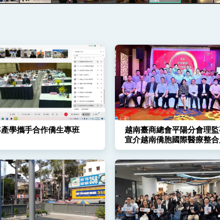
說
 堅持團結 迎風轉型 穩健前行
凰城辦事處」，進一步深化台美交流合作
1年產學攜手合作僑生專班
越南臺商總會平陽分會理監
宣介越南僑胞國際醫療整合
方案