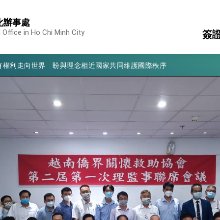
凰城辦事處」，進一步深化台美交流合作
化辦事處
享臺灣經驗為亞太醫療照護發展開創新里程碑
 Office in Ho Chi Minh City
簽
亮世界」及「台灣智慧醫療與健康產業展」預告短片，向世界展現台灣守
有權利走向世界 盼與理念相近國家共同維護國際秩序
收
駐
行國是訪問
護
消
構
結、為國家邁出合作第一步
簽
大歷史性突破 總統強調將以3大面向加速臺灣經濟轉型升級 籲請立
柬
證
%且不疊加 我輸美2072項產品豁免對等關稅
：自由世界 需要台灣，團結合作方能守護繁榮