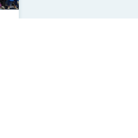
中華民國駐外單位網站連結
政府網站資料開放宣告
無障礙網頁宣言
資訊安全宣言
隱私權保護聲明
訂閱 RSS