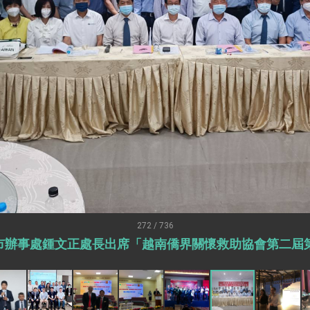
外交部長林佳龍出席《台灣光華雜誌》50週年慶「見證蛻變，分享世界的光華」開幕
會 說明臺美合作三大戰略方向 盼與民主夥伴共同引領 下一個世代的
訪，闡述印太安全局勢，籲深化台印尼半導體供應鏈合作
蓋耶哥訪問團
爾基金會」訪問團一行，深化跨大西洋戰略夥伴關係
時間完成「臺美對等貿易協定」簽署
取得有利戰略地位 全力支持「臺美對等貿易協定」簽署
雄厚數位實力，達成固邦榮邦目標
濟合作策略小組」跨部會會議
272 / 736
志明市辦事處鍾文正處長出席「越南僑界關懷救助協會第二
度支持「總合外交」與台歐美日關係深化
總統以「韌性之島，希望之光」為題發表2026新 年談話
記者會 強調以實力守護台海和平 以決心掌握國家命運