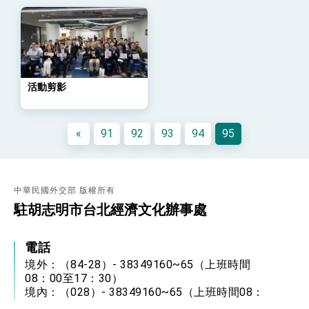
「總合外交」與台歐美日關係深化
總統以「韌性之島，希望之光」為題發表2026新
年談話
總統主持「守護民主台灣國安行動方案」記者
會 強調以實力守護台海和平 以決心掌握國家
命運
變局中 奮起的新臺灣 總統發表國慶演說
活動剪影
總統發表執政周年談話 盼面對未來挑戰 堅持
團結 迎風轉型 穩健前行
«
91
92
93
94
95
賴總統就職演說影片
總統重要談話
外交部重要言論
中華民國外交部 版權所有
駐胡志明市台北經濟文化辦事處
我國政府將在美國亞利桑納州設立「駐鳳凰城辦
事處」，進一步深化台美交流合作
電話
境外：（84-28）- 38349160~65（上班時間
08：00至17：30）
境內：（028）- 38349160~65（上班時間08：
00至17：30）