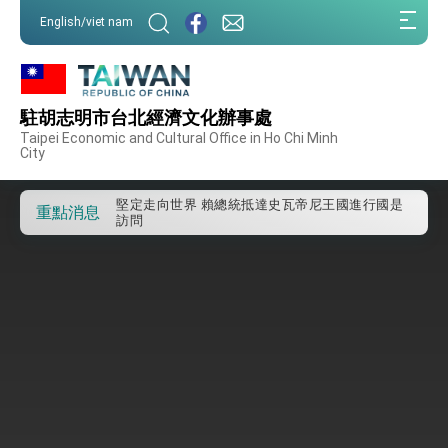
:::
外交部重要言論
English/viet nam
:::
我國政府將在美國亞利桑納州設立「駐鳳凰城辦
事處」，進一步深化台美交流合作
第一屆亞太在宅醫療大會開幕 總統盼分享臺灣
經驗為亞太醫療照護發展開創新里程碑
駐胡志明市台北經濟文化辦事處
外交部發布WHA文宣影片「台灣醫療點亮世界」
Taipei Economic and Cultural Office in Ho Chi Minh
及「台灣智慧醫療與健康產業展」預告短片，向
City
世界展現台灣守護全球健康的創新能量
總統出訪史瓦帝尼返國談話 強調臺灣人有權利
走向世界 盼與理念相近國家共同維護國際秩序
堅定走向世界 賴總統抵達史瓦帝尼王國進行國是
重點消息
訪問
總統與五院院長新春茶敘 盼化分歧為團結、為
國家邁出合作第一步
總統農曆春節談話
台美貿易協議完成簽署達成6大目標、創5大歷史
性突破 總統強調將以3大面向加速臺灣經濟轉型
升級 籲請立院全力支持並盡速通過
臺美簽署「對等貿易協定」確立對等關稅15%且不
疊加 我輸美2072項產品豁免對等關稅
總統接受「法新社」（AFP）專訪內容
外交部長林佳龍於《外交事務》撰文指出：自由