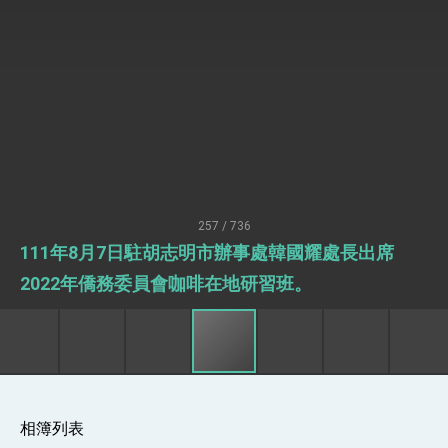
世界 需要台灣，團結合作方能守護繁榮
外交部長林佳龍出席《台灣光華雜誌》50週年慶
「見證蛻變，分享世界的光華」開幕式，期許數
位轉 型迎向下個50年
總統主持「台美經濟繁榮夥伴對話」記者會 說
明臺美合作三大戰略方向 盼與民主夥伴共同引
領 下一個世代的繁榮
外交部長林佳龍接受印尼「時代雜誌」專訪，闡
述印太安全局勢，籲深化台印尼半導體供應鏈合
作
副總統接見美參議員蓋耶哥 強調美國是臺灣重
要合作夥伴
外交部長林佳龍午宴歡迎美國聯邦參議員蓋耶哥
訪問團
257 / 736
外交部長林佳龍接見美國智庫「德國馬歇爾基金
111年8月7日駐胡志明市辦事處韓國耀處長出席
會」訪問團一行，深化跨大西洋戰略夥伴關係
臺美經貿談判獲階段性成果 卓揆期勉爭取時間完
2022年僑務委員會咖啡在地研習班。
成「臺美對等貿易協定」簽署
卓揆：臺美關稅談判階段性結果有助臺灣取得有
利戰略地位 全力支持「臺美對等貿易協定」簽署
外交部與數位發展部攜手合作，整合台灣雄厚數
位實力，達成固邦榮邦目標
外交部長林佳龍主持第35次「參與亞太經濟合作
策略小組」跨部會會議
相簿列表
民調顯示多數國人滿意政府外交表現，高度支持