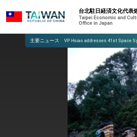
:::
Important Remarks of the Ministry 
台北駐日経済文化代表
:::
Taiwan government to open office
Taipei Economic and Cult
Office in Japan
President Lai arrives in Kingdom of
主要ニュース
VP Hsiao addresses 41st Space 
Taiwan’s economic growth is a prio
President Lai’s remarks for Lunar
President Lai interviewed by AFP
President Lai holds press confere
FM Lin attends Taiwan Panorama e
President Lai meets US delegation
MOFA, MODA team up to promote i