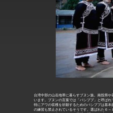
EY details tariff negotiations with 
FM Lin hosts ABAC representative
MOFA poll shows widespread supp
President Lai delivers 2026 New Y
Presidential Office thanks US Pr
President Lai delivers 2025 Nation
Presidential Inauguration Speech
Major speeches
Important Remarks of the Ministry 
Taiwan government to open office
台湾中部の山岳地帯に暮らすブヌン族。南投県や
います。ブヌンの言葉では「パシププ」と呼ばれ
特にアワの収穫を祈願するためのパシププは基本
の練習も禁止されているそうです。選ばれた６～