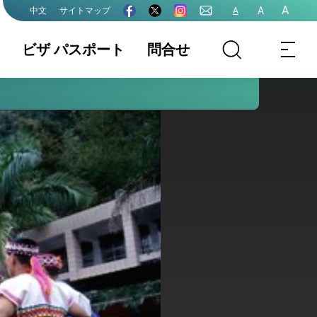
A
A
サイトマップ
A
中文
ビザ パスポート
問合せ
最新情報
領事部業務内容
ビザ (VISA)
ワ―キング．ホ
文書證明
パスポート
リデ―ビザ
国籍
結婚・離婚
申請書ダウンロ
ード
パスポート、ビ
ザ、証明関係手
数料