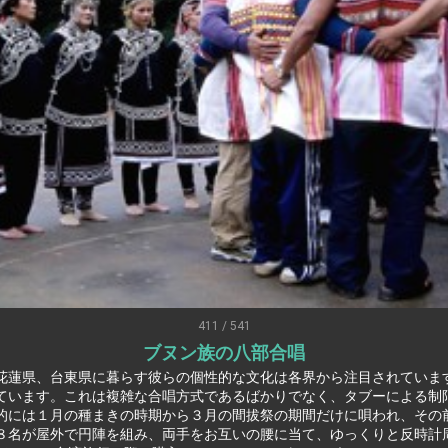
U.S.
s
ort for government diplomacy approach
ear’s Address
esident Trump for signing Taiwan Assurance Implementation Act
al Day Address
of Foreign Affairs
411 / 541
ブヌン族の八部合唱
 in Arizona, advancing Taiwan-US exchanges and cooperation
花蓮県、台東県に暮らす彼らの個性的な文化は各界から注目されていま
ています。これは複雑な合唱方式であるばかりでなく、タブーによる制
的には１月の種まきの時期から３月の間拔祭の期間だけに唄われ、その
８名が屋外で円陣を組み、両手をお互いの腰に当て、ゆっくりと反時計