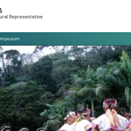
of Foreign Affairs
処
 in Arizona, advancing Taiwan-US exchanges and cooperation
ural Representative
 Eswatini for state visit
Symposium
rity for President Lai
 New Year
nce on Taiwan- US Economic Prosperity Partnership Dialogue
xhibit at TIBE
 led by Senator Ruben Gallego
ntegrated diplomacy