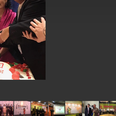
式，期許數位轉 型迎向下個50年
繁榮