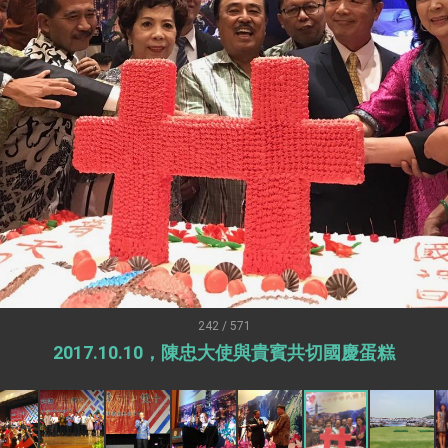
：自由世界 需要台灣，團結合作方能守護繁榮
外交部長林佳龍出席《台灣光華雜誌》50週年慶「見證蛻變，分享世界的光華」開幕
會 說明臺美合作三大戰略方向 盼與民主夥伴共同引領 下一個世代的
訪，闡述印太安全局勢，籲深化台印尼半導體供應鏈合作
蓋耶哥訪問團
爾基金會」訪問團一行，深化跨大西洋戰略夥伴關係
時間完成「臺美對等貿易協定」簽署
取得有利戰略地位 全力支持「臺美對等貿易協定」簽署
雄厚數位實力，達成固邦榮邦目標
242 / 571
2017.10.10，陳忠大使與貴賓共切國慶蛋糕
濟合作策略小組」跨部會會議
度支持「總合外交」與台歐美日關係深化
總統以「韌性之島，希望之光」為題發表2026新 年談話