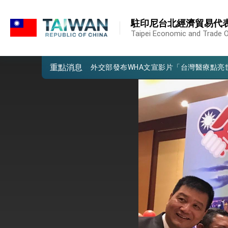
:::
外交部重要言論
:::
駐印尼台北經濟貿易代
我國政府將在美國亞利桑納州設立「駐鳳
Taipei Economic and Trade Of
第一屆亞太在宅醫療大會開幕 總統盼分
重點消息
外交部發布WHA文宣影片「台灣醫療點
總統出訪史瓦帝尼返國談話 強調臺灣人
堅定走向世界 賴總統抵達史瓦帝尼王國進
總統與五院院長新春茶敘 盼化分歧為團
總統農曆春節談話
台美貿易協議完成簽署達成6大目標、創5
臺美簽署「對等貿易協定」確立對等關稅15
總統接受「法新社」（AFP）專訪內容