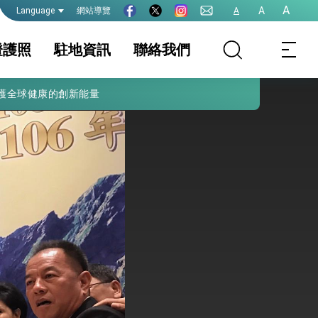
A
A
網站導覽
A
Language
證護照
駐地資訊
聯絡我們
護全球健康的創新能量
證
家相關資訊
結婚依親簽證面談
簽證及入境須知
護照
生活資訊
件證明
保及性平諮詢機
移工居留簽證
行事曆
國人入境印尼須知
院全力支持並盡速通過