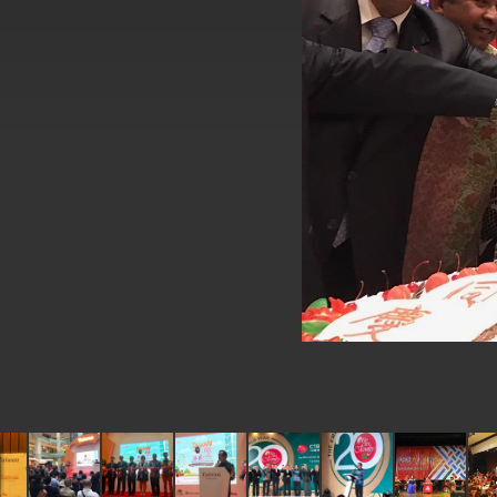
外交部長林佳龍於《外交事務》撰文指出
總統主持「台美經濟繁榮夥伴對話」記者
外交部長林佳龍接受印尼「時代雜誌」專
外交部長林佳龍午宴歡迎美國聯邦參議員
外交部長林佳龍接見美國智庫「德國馬歇
臺美經貿談判獲階段性成果 卓揆期勉爭取
卓揆：臺美關稅談判階段性結果有助臺灣
外交部與數位發展部攜手合作，整合台灣
外交部長林佳龍主持第35次「參與亞太經
民調顯示多數國人滿意政府外交表現，高