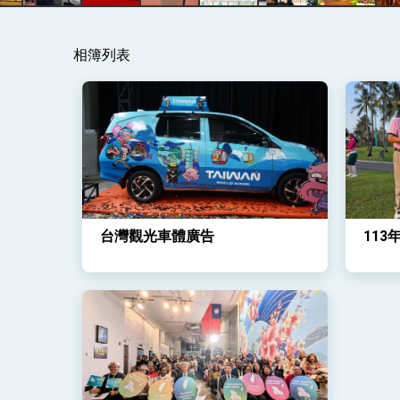
總統主持「守護民主台灣國安行動方案」
相簿列表
變局中 奮起的新臺灣 總統發表國慶演
總統發表執政周年談話 盼面對未來挑戰
賴總統就職演說影片
總統重要談話
外交部重要言論
台灣觀光車體廣告
11
我國政府將在美國亞利桑納州設立「駐鳳