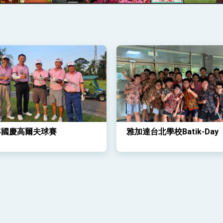
記者會 強調以實力守護台海和平 以決心掌握國家命運
說
 堅持團結 迎風轉型 穩健前行
3年國慶高爾夫球賽
雅加達台北學校Batik-Day
凰城辦事處」，進一步深化台美交流合作