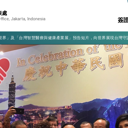
表處
凰城辦事處」，進一步深化台美交流合作
fice, Jakarta, Indonesia
簽
享臺灣經驗為亞太醫療照護發展開創新里程碑
亮世界」及「台灣智慧醫療與健康產業展」預告短片，向世界展現台灣守
簽
國
有權利走向世界 盼與理念相近國家共同維護國際秩序
文
消
構
行國是訪問
結、為國家邁出合作第一步
大歷史性突破 總統強調將以3大面向加速臺灣經濟轉型升級 籲請立
%且不疊加 我輸美2072項產品豁免對等關稅